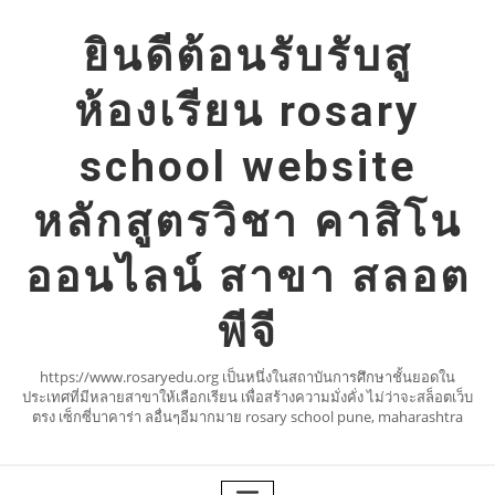
Skip
to
ยินดีต้อนรับรับสู
content
ห้องเรียน rosary
school website
หลักสูตรวิชา คาสิโน
ออนไลน์ สาขา สลอต
พีจี
https://www.rosaryedu.org เป็นหนึ่งในสถาบันการศึกษาชั้นยอดใน
ประเทศที่มีหลายสาขาให้เลือกเรียน เพื่อสร้างความมั่งคั่ง ไม่ว่าจะสล็อตเว็บ
ตรง เซ็กซี่บาคาร่า ลอื่นๆอีมากมาย rosary school pune, maharashtra