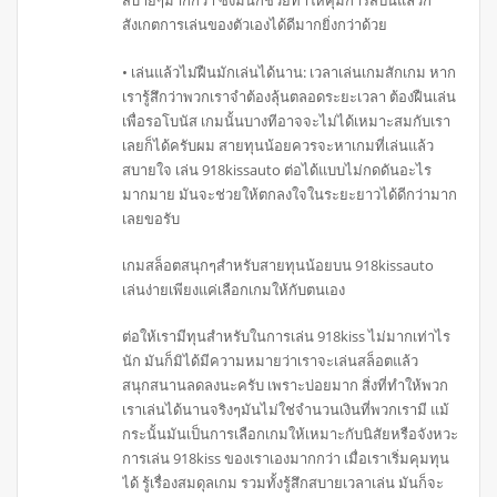
สบายๆมากกว่า ซึ่งมันก็ช่วยทำให้คุมการสปินแล้วก็
สังเกตการเล่นของตัวเองได้ดีมากยิ่งกว่าด้วย
• เล่นแล้วไม่ฝืนมักเล่นได้นาน: เวลาเล่นเกมสักเกม หาก
เรารู้สึกว่าพวกเราจำต้องลุ้นตลอดระยะเวลา ต้องฝืนเล่น
เพื่อรอโบนัส เกมนั้นบางทีอาจจะไม่ได้เหมาะสมกับเรา
เลยก็ได้ครับผม สายทุนน้อยควรจะหาเกมที่เล่นแล้ว
สบายใจ เล่น 918kissauto ต่อได้แบบไม่กดดันอะไร
มากมาย มันจะช่วยให้ตกลงใจในระยะยาวได้ดีกว่ามาก
เลยขอรับ
เกมสล็อตสนุกๆสำหรับสายทุนน้อยบน 918kissauto
เล่นง่ายเพียงแค่เลือกเกมให้กับตนเอง
ต่อให้เรามีทุนสำหรับในการเล่น 918kiss ไม่มากเท่าไร
นัก มันก็มิได้มีความหมายว่าเราจะเล่นสล็อตแล้ว
สนุกสนานลดลงนะครับ เพราะบ่อยมาก สิ่งที่ทำให้พวก
เราเล่นได้นานจริงๆมันไม่ใช่จำนวนเงินที่พวกเรามี แม้
กระนั้นมันเป็นการเลือกเกมให้เหมาะกับนิสัยหรือจังหวะ
การเล่น 918kiss ของเราเองมากกว่า เมื่อเราเริ่มคุมทุน
ได้ รู้เรื่องสมดุลเกม รวมทั้งรู้สึกสบายเวลาเล่น มันก็จะ