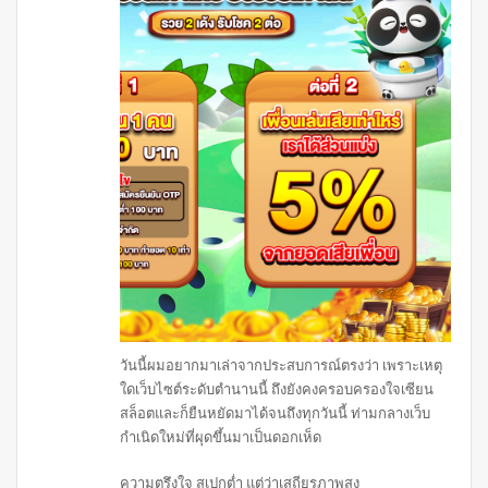
วันนี้ผมอยากมาเล่าจากประสบการณ์ตรงว่า เพราะเหตุ
ใดเว็บไซต์ระดับตำนานนี้ ถึงยังคงครอบครองใจเซียน
สล็อตและก็ยืนหยัดมาได้จนถึงทุกวันนี้ ท่ามกลางเว็บ
กำเนิดใหม่ที่ผุดขึ้นมาเป็นดอกเห็ด
ความตรึงใจ สเปกต่ำ แต่ว่าเสถียรภาพสูง