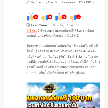
By
Gregory Garcia
Featured
918Kiss
0
0
0
0
Read Time:
5 Minute, 57 Second
918kiss
918kissme เว็บเกมสล็อตที่ได้รับความนิยม
ระดับตำนาน เซียนสล็อตมั่นอกมั่นใจได้
ในวงการเกมพนันออนไลน์มาเกิน 5 ปี ผมมั่นใจว่าไม่มี
ใครไม่รู้ชื่อของค่ายเกมระดับตำนานอย่าง allbet24hr
หรือที่คนจำนวนไม่น้อยรู้จักในชื่อ 918kissme ในฐานะ
คนที่มีความคิดริเริ่มต้นเล่นสล็อตตั้งแต่สมัยที่จำเป็นต้อง
ดาวน์โหลดไฟล์ APK ลงชุดแต่งกายทุลักทุเล ผ่านร้อน
ผ่านหนาวกับเว็บไซต์สล็อตมาสารพัดรูปแบบ