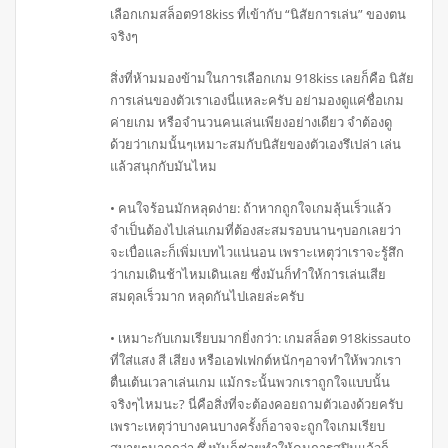
เลือกเกมสล็อต918kiss ที่เข้ากับ “นิสัยการเล่น” ของตน
จริงๆ
สิ่งที่ห้ามมองข้ามในการเลือกเกม 918kiss เลยก็คือ นิสัย
การเล่นของตัวเราเองนี่แหละครับ อย่ามองดูแค่ชื่อเกม
ค่ายเกม หรือจำนวนคนเล่นเพียงอย่างเดียว จำต้องดู
ด้วยว่าเกมนั้นๆเหมาะสมกับนิสัยของตัวเองรึเปล่า เล่น
แล้วสนุกกับมันไหม
• คนใจร้อนมักหลุดง่าย: ถ้าหากถูกใจเกมลุ้นเร็วแล้ว
จำเป็นต้องไปเล่นเกมที่ต้องสะสมรอบนานๆบอกเลยว่า
จะเบื่อและก็เพิ่มเบทไวแน่นอน เพราะเหตุว่าเราจะรู้สึก
ว่าเกมเดินช้าไหมเดินเลย ซึ่งมันก็ทำให้การเล่นเสีย
สมดุลเร็วมาก หลุดกันไปเลยล่ะครับ
• เหมาะกับเกมเรียบมากยิ่งกว่า: เกมสล็อต 918kissauto
ที่ใส่แสง สี เสียง หรือเอฟเฟกต์หนักๆอาจทำให้พวกเรา
ตื่นเต้นเวลาเล่นเกม แม้กระนั้นพวกเราถูกใจแบบนั้น
จริงๆไหมนะ? นี่คือสิ่งที่จะต้องคอยถามตัวเองด้วยครับ
เพราะเหตุว่าบางคนบางครั้งก็อาจจะถูกใจเกมเรียบ