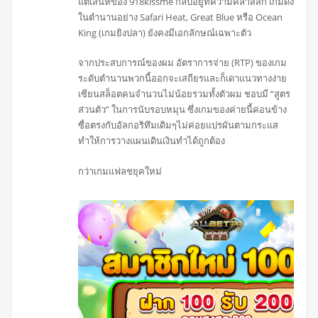
แต่เสน่ห์ของ 918kissme กลับอยู่ที่ความคลาสสิก เกมดัง
ในตำนานอย่าง Safari Heat, Great Blue หรือ Ocean
King (เกมยิงปลา) ยังคงมีเอกลักษณ์เฉพาะตัว
จากประสบการณ์ของผม อัตราการจ่าย (RTP) ของเกม
ระดับตำนานพวกนี้ออกจะเสถียรและก็เดาแนวทางง่าย
เซียนสล็อตคนจำนวนไม่น้อยรวมทั้งตัวผม ชอบมี “สูตร
ส่วนตัว” ในการนับรอบหมุน ซึ่งเกมของค่ายนี้ค่อนข้าง
ซื่อตรงกับอัลกอริทึมเดิมๆไม่ค่อยแปรผันตามกระแส
ทำให้การวางแผนเดินเงินทำได้ถูกต้อง
กว่าเกมแฟลชยุคใหม่