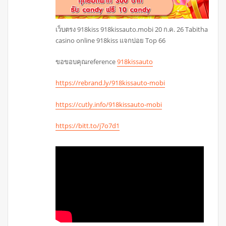
เว็บตรง 918kiss 918kissauto.mobi 20 ก.ค. 26 Tabitha
casino online 918kiss แจกบ่อย Top 66
ขอขอบคุณreference
918kissauto
https://rebrand.ly/918kissauto-mobi
https://cutly.info/918kissauto-mobi
https://bitt.to/j7o7d1