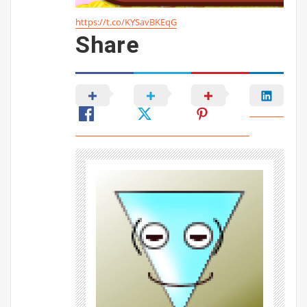
https://t.co/KYSavBKEqG
Share