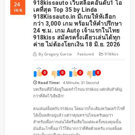
918kissauto เว็บสล็อตอันดับ1 โอ
24
เคที่สุด Top 35 by Linda
เม.ย.
918Kissauto.in มีเกมให้ห้เลือก
กว่า 3,000 เกม พร้อมให้คำปรึกษา
24 ช.ม. เกม Auto เจ้าแรกในไทย
918kiss สมัครครั้งเดียวเล่นได้ทุก
ค่าย ไม่ต้องโยกเงิน 18 มิ.ย. 2026
By
Gregory Garcia
Featured
918Kiss
0
0
0
0
Read Time:
4 Minute, 31 Second
บทเรียนที่มิได้อยู่ในผลกำไรบน 918kiss แต่กลับสำคัญ
กว่าที่คิดไว้เสียอีก!
คนเล่นสล็อตกับ 918kiss โดยมากก็จะต้องหวังผลกำไรที่
ได้เป็นหลักอยู่แล้ว แต่ว่าคุณทราบไหมครับผมว่า
สำหรับเพื่อการเล่นได้หรือเสียในแต่ละครั้งของคุณนั้น
มันมีอะไรทิ้งเอาไว้ให้มากกว่าที่คิดด้วยครับ เกมสล็อต