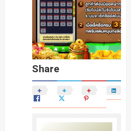
Share