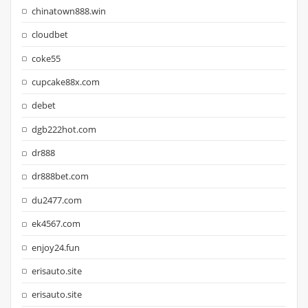
chinatown888.win
cloudbet
coke55
cupcake88x.com
debet
dgb222hot.com
dr888
dr888bet.com
du2477.com
ek4567.com
enjoy24.fun
erisauto.site
erisauto.site