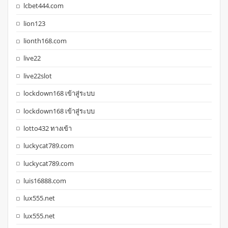
lcbet444.com
lion123
lionth168.com
live22
live22slot
lockdown168 เข้าสู่ระบบ
lockdown168 เข้าสู่ระบบ
lotto432 ทางเข้า
luckycat789.com
luckycat789.com
luis16888.com
lux555.net
lux555.net