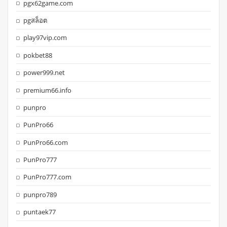
pgx62game.com
pgสล็อต
play97vip.com
pokbet88
power999.net
premium66.info
punpro
PunPro66
PunPro66.com
PunPro777
PunPro777.com
punpro789
puntaek77