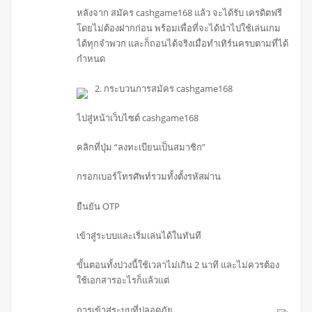
หลังจาก สมัคร cashgame168 แล้ว จะได้รับ เครดิตฟรี
โดยไม่ต้องฝากก่อน พร้อมเพื่อที่จะได้นำไปใช้เล่นเกม
ได้ทุกจำพวก และก็ถอนได้จริงเมื่อทำเทิร์นครบตามที่ได้
กำหนด
2. กระบวนการสมัคร cashgame168
ไปสู่หน้าเว็บไซต์ cashgame168
คลิกที่ปุ่ม “ลงทะเบียนเป็นสมาชิก”
กรอกเบอร์โทรศัพท์รวมทั้งตั้งรหัสผ่าน
ยืนยัน OTP
เข้าสู่ระบบและเริ่มเล่นได้ในทันที
ขั้นตอนทั้งปวงนี้ใช้เวลาไม่เกิน 2 นาที และไม่ควรต้อง
ใช้เอกสารอะไรก็แล้วแต่
การเข้าสู่ระบบที่ปลอดภัย