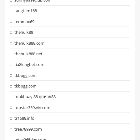
sunny9999club.com
tangtem168
temmax69
thehulk88
thehulk888.com
thehulk888.net
tia8kingbet.com
tkbpgg.com
tkbpgg.com
tookhuay 88 ถูกหวย88
topstar359win.com
tr1688.info
tree78999.com
udee365day.com