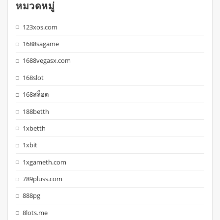
หมวดหมู่
123xos.com
1688sagame
1688vegasx.com
168slot
168สล็อต
188betth
1xbetth
1xbit
1xgameth.com
789pluss.com
888pg
8lots.me