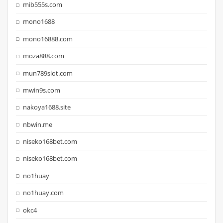
mib555s.com
mono1688
mono16888.com
moza888.com
mun789slot.com
mwin9s.com
nakoya1688.site
nbwin.me
niseko168bet.com
niseko168bet.com
no1huay
no1huay.com
okc4