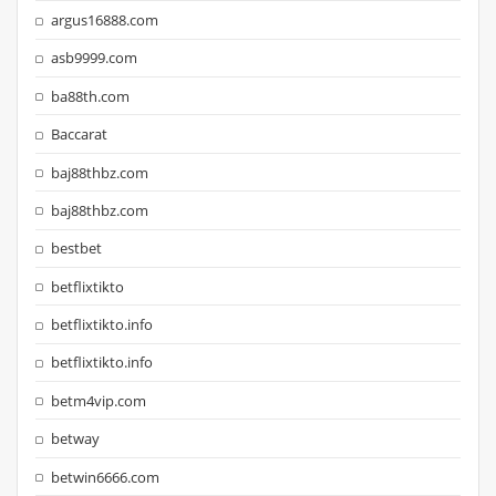
argus16888.com
asb9999.com
ba88th.com
Baccarat
baj88thbz.com
baj88thbz.com
bestbet
betflixtikto
betflixtikto.info
betflixtikto.info
betm4vip.com
betway
betwin6666.com