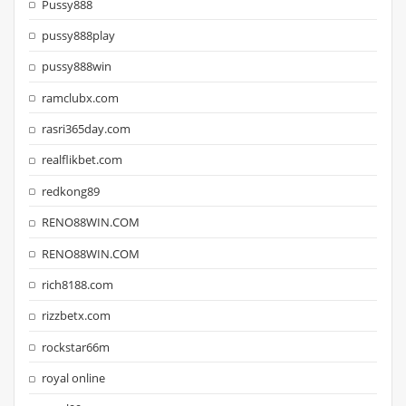
Pussy888
pussy888play
pussy888win
ramclubx.com
rasri365day.com
realflikbet.com
redkong89
RENO88WIN.COM
RENO88WIN.COM
rich8188.com
rizzbetx.com
rockstar66m
royal online