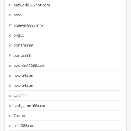
betworld369hot.com
bh99
bluewin8888.info
bng55
bonanza99
bonus888
boonlert1688.com
bwvip4.com
bwvip4.com
cafe444
cashgame168x.com
Casino
cc11388.com