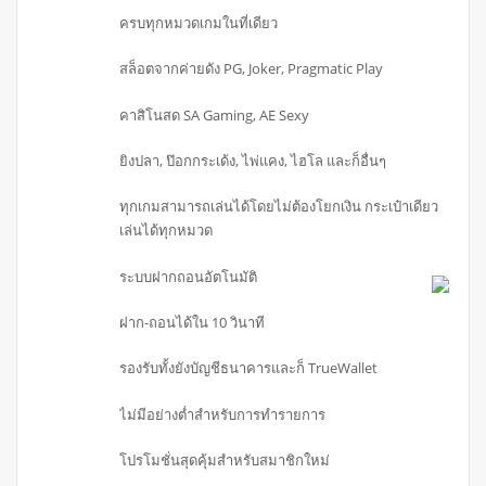
ครบทุกหมวดเกมในที่เดียว
สล็อตจากค่ายดัง PG, Joker, Pragmatic Play
คาสิโนสด SA Gaming, AE Sexy
ยิงปลา, ป๊อกกระเด้ง, ไพ่แคง, ไฮโล และก็อื่นๆ
ทุกเกมสามารถเล่นได้โดยไม่ต้องโยกเงิน กระเป๋าเดียว
เล่นได้ทุกหมวด
ระบบฝากถอนอัตโนมัติ
ฝาก-ถอนได้ใน 10 วินาที
รองรับทั้งยังบัญชีธนาคารและก็ TrueWallet
ไม่มีอย่างต่ำสำหรับการทำรายการ
โปรโมชั่นสุดคุ้มสำหรับสมาชิกใหม่