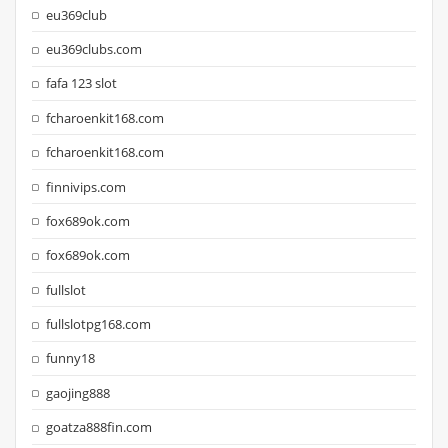
eu369club
eu369clubs.com
fafa 123 slot
fcharoenkit168.com
fcharoenkit168.com
finnivips.com
fox689ok.com
fox689ok.com
fullslot
fullslotpg168.com
funny18
gaojing888
goatza888fin.com