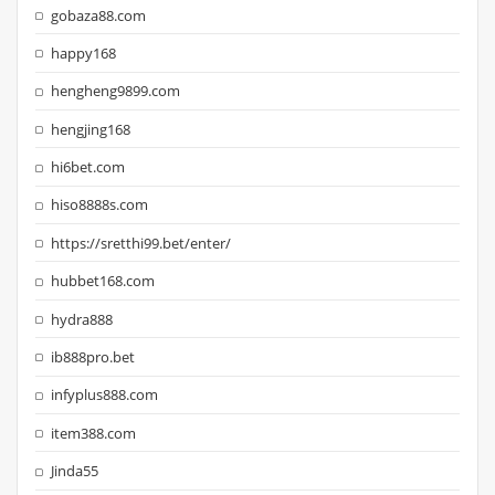
gobaza88.com
happy168
hengheng9899.com
hengjing168
hi6bet.com
hiso8888s.com
https://sretthi99.bet/enter/
hubbet168.com
hydra888
ib888pro.bet
infyplus888.com
item388.com
Jinda55