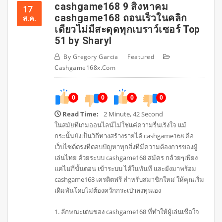
cashgame168 9 สิงหาคม
17
cashgame168 ถอนเร็วในคลิก
ส.ค.
เดียวไม่มีสะดุดทุกเบราว์เซอร์ Top
51 by Sharyl
By
Gregory Garcia
Featured
Cashgame168x.com
0
0
0
0
Read Time:
2 Minute, 42 Second
ในสมัยที่เกมออนไลน์ไม่ใช่แค่ความรื่นเริงใจ แม้
กระนั้นยังเป็นวิถีทางสร้างรายได้ cashgame168 คือ
เว็บไซต์ตรงที่ตอบปัญหาทุกสิ่งที่มีความต้องการของผู้
เล่นไทย ด้วยระบบ cashgame168 สมัคร กล้วยๆเพียง
แค่ไม่กี่ขั้นตอน เข้าระบบ ได้ในทันที และยังมาพร้อม
cashgame168 เครดิตฟรี สำหรับสมาชิกใหม่ ให้คุณเริ่ม
เดิมพันโดยไม่ต้องควักกระเป๋าลงทุนเอง
1. ลักษณะเด่นของ cashgame168 ที่ทำให้ผู้เล่นเชื่อใจ