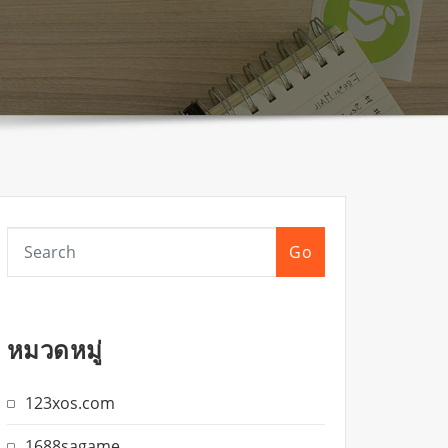
Go
หมวดหมู่
123xos.com
1688sagame