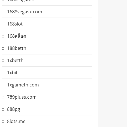
1688vegasx.com
168slot
168สล็อต
188betth
1xbetth
1xbit
1xgameth.com
789pluss.com
888pg
8lots.me