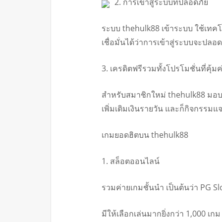
2. การเข้าสู่ระบบที่ปลอดภัย
ระบบ thehulk88 เข้าระบบ ใช้เทคโนโ
เชื่อมั่นได้ว่าการเข้าสู่ระบบจะปลอ
3. เครดิตฟรีรวมทั้งโปรโมชั่นที่คุ้มค
สำหรับสมาชิกใหม่ thehulk88 มอบ 
เพิ่มเติมเงินรายวัน และก็กิจกรร
เกมยอดฮิตบน thehulk88
1. สล็อตออนไลน์
รวมค่ายเกมชั้นนำ เป็นต้นว่า PG Sl
มีให้เลือกเล่นมากยิ่งกว่า 1,000 เกม