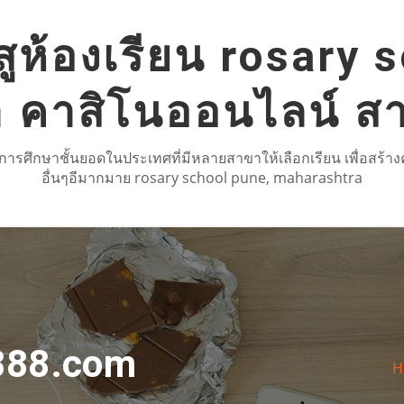
บสูห้องเรียน rosary
า คาสิโนออนไลน์ ส
รศึกษาชั้นยอดในประเทศที่มีหลายสาขาให้เลือกเรียน เพื่อสร้างความ
อื่นๆอีมากมาย rosary school pune, maharashtra
888.com
H