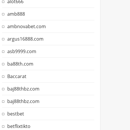
alot666
amb888
ambnovabet.com
argus16888.com
asb9999.com
ba88th.com
Baccarat
baj88thbz.com
baj88thbz.com
bestbet
betflixtikto