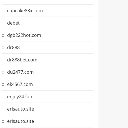
cupcake88x.com
debet
dgb222hot.com
dr888
dr888bet.com
du2477.com
ek4567.com
enjoy24.fun
erisauto.site
erisauto.site