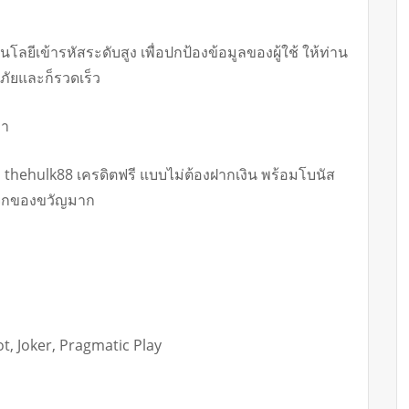
ลยีเข้ารหัสระดับสูง เพื่อปกป้องข้อมูลของผู้ใช้ ให้ท่าน
ดภัยและก็รวดเร็ว
่า
thehulk88 เครดิตฟรี แบบไม่ต้องฝากเงิน พร้อมโบนัส
มแจกของขวัญมาก
ot, Joker, Pragmatic Play