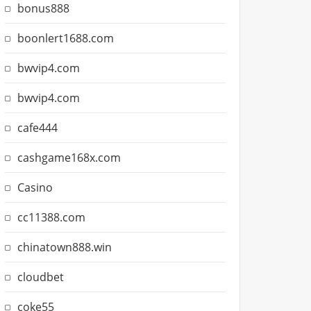
bonus888
boonlert1688.com
bwvip4.com
bwvip4.com
cafe444
cashgame168x.com
Casino
cc11388.com
chinatown888.win
cloudbet
coke55