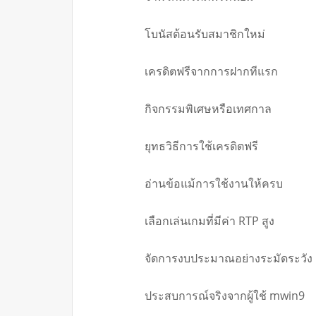
โบนัสต้อนรับสมาชิกใหม่
เครดิตฟรีจากการฝากทีแรก
กิจกรรมพิเศษหรือเทศกาล
ยุทธวิธีการใช้เครดิตฟรี
อ่านข้อแม้การใช้งานให้ครบ
เลือกเล่นเกมที่มีค่า RTP สูง
จัดการงบประมาณอย่างระมัดระวัง
ประสบการณ์จริงจากผู้ใช้ mwin9