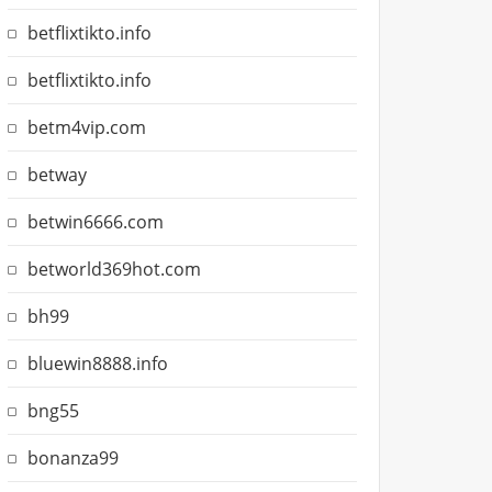
betflixtikto.info
betflixtikto.info
betm4vip.com
betway
betwin6666.com
betworld369hot.com
bh99
bluewin8888.info
bng55
bonanza99