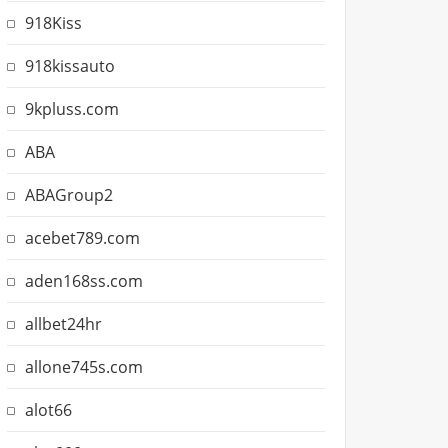
918Kiss
918kissauto
9kpluss.com
ABA
ABAGroup2
acebet789.com
aden168ss.com
allbet24hr
allone745s.com
alot66