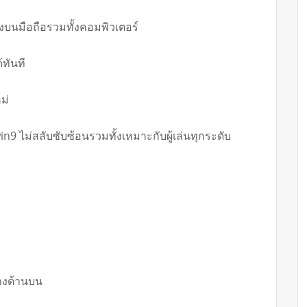
้งบนมือถือรวมทั้งคอมพิวเตอร์
้ทันที
ม่
 ไม่สลับซับซ้อนรวมทั้งเหมาะกับผู้เล่นทุกระดับ
ทางด้านบน