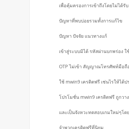
เพื่อคุ้มครองการเข้าถึงโดยไม่ได้ร
ปัญหาที่พบบ่อยรวมทั้งการแก้ไข
ปัญหา ปัจจัย แนวทางแก้
เข้าสู่ระบบมิได้ รหัสผ่านบกพร่อง ใช้ฟ
OTP ไม่เข้า สัญญาณโทรศัพท์มือถือ
ใช้ mwin9 เครดิตฟรี เช่นไรให้ได้ป
โปรโมชั่น mwin9 เครดิตฟรี ถูกวางแบ
และเป็นจังหวะทดสอบเกมใหม่ๆโดยไม
จำพวกเครดิตฟรีที่นิยม