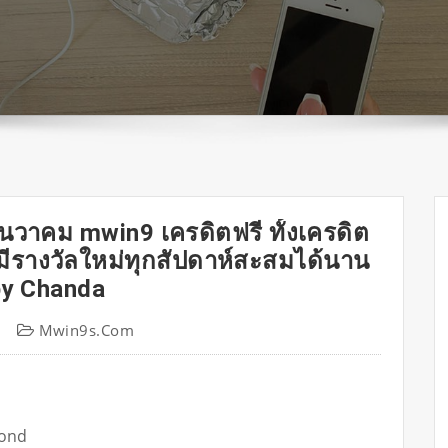
นวาคม mwin9 เครดิตฟรี ทั้งเครดิต
มีรางวัลใหม่ทุกสัปดาห์สะสมได้นาน
 by Chanda
Mwin9s.com
cond