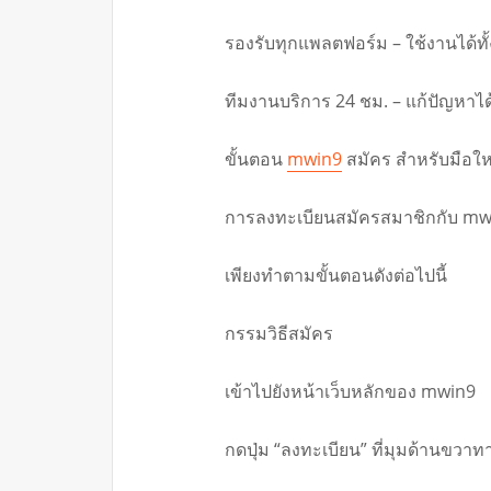
รองรับทุกแพลตฟอร์ม – ใช้งานได้ทั
ทีมงานบริการ 24 ชม. – แก้ปัญหาได
ขั้นตอน
mwin9
สมัคร สำหรับมือให
การลงทะเบียนสมัครสมาชิกกับ mwin9
เพียงทำตามขั้นตอนดังต่อไปนี้
กรรมวิธีสมัคร
เข้าไปยังหน้าเว็บหลักของ mwin9
กดปุ่ม “ลงทะเบียน” ที่มุมด้านขวา