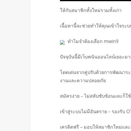
ให้กับสมาชิกทั้งใหม่รวมทั้งเก่า
เนื้อหานี้จะช่วยทำให้คุณเข้าใจระบบ
ทำไมจำต้องเลือก mwin9
ปัจจุบันนี้มีเว็บพนันออนไลน์เยอะม
โดดเด่นจากคู่ปรับด้วยการพัฒนาระบ
งานและความปลอดภัย
สมัครง่าย – ไม่สลับซับซ้อนและก็ใช้
เข้าสู่ระบบไม่มีอันตราย – รองรับ 
เครดิตฟรี – มอบให้สมาชิกใหม่และ