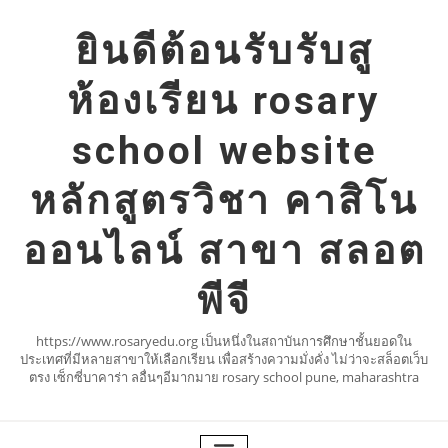
Skip
to
ยินดีต้อนรับรับสู
content
ห้องเรียน rosary
school website
หลักสูตรวิชา คาสิโน
ออนไลน์ สาขา สลอต
พีจี
https://www.rosaryedu.org เป็นหนึ่งในสถาบันการศึกษาชั้นยอดใน
ประเทศที่มีหลายสาขาให้เลือกเรียน เพื่อสร้างความมั่งคั่ง ไม่ว่าจะสล็อตเว็บ
ตรง เซ็กซี่บาคาร่า ลอื่นๆอีมากมาย rosary school pune, maharashtra