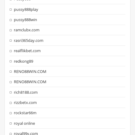
pussy888play
pussy888win
ramclubx.com
rasri365day.com
realflikbet.com
redkong89
RENO88WIN.COM
RENO88WIN.COM
rich8188.com
rizzbetx.com
rockstar66m
royal online
royal99y.com