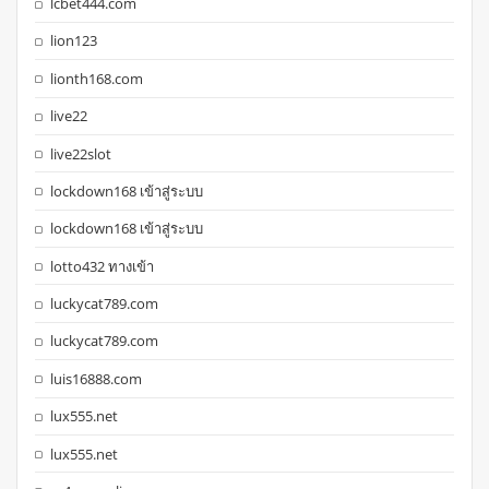
lcbet444.com
lion123
lionth168.com
live22
live22slot
lockdown168 เข้าสู่ระบบ
lockdown168 เข้าสู่ระบบ
lotto432 ทางเข้า
luckycat789.com
luckycat789.com
luis16888.com
lux555.net
lux555.net