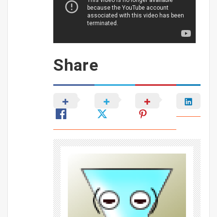
Share