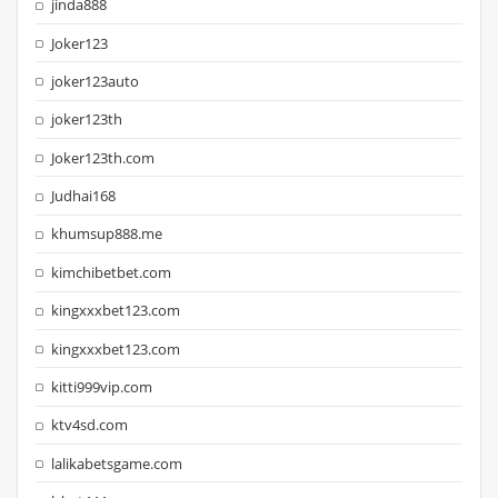
jinda888
Joker123
joker123auto
joker123th
Joker123th.com
Judhai168
khumsup888.me
kimchibetbet.com
kingxxxbet123.com
kingxxxbet123.com
kitti999vip.com
ktv4sd.com
lalikabetsgame.com