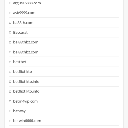
argus16888.com
asb9999.com
ba88th.com
Baccarat
baj88thbz.com
baj88thbz.com
bestbet
betflixtikto
betflixtikto.info
betflixtikto.info
betm4vip.com
betway
betwin6666.com