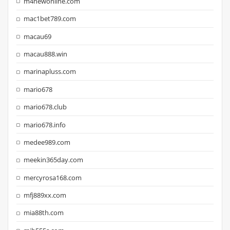
m4newonline.com
mac1bet789.com
macau69
macau888.win
marinapluss.com
mario678
mario678.club
mario678.info
medee989.com
meekin365day.com
mercyrosa168.com
mfj889xx.com
mia88th.com