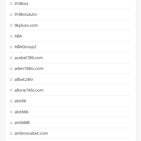
918Kiss
918kissauto
9kpluss.com
ABA
ABAGroup2
acebet789.com
aden168ss.com
allbet24hr
allone745s.com
alot66
alot666
amb888
ambnovabet.com