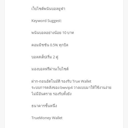
เว็บไซต์พนันบอลยูฟ่า
Keyword Suggest:
พนันบอลอย่างน้อย 10 บาท
คอมมิชชัน 0.5% ทุกบิล
บอลสเต็ปเริ่ม 2 คู่
มองบอลฟรีผ่านเว็บไซต์
ฝาก-ถอนอัตโนมัติ รองรับ True Wallet
ระบบการคลังของ bwvip4 วางแบบมาให้ใช้งานง่าย
ไม่มีอันตราย รองรับทั้งยัง
ธนาคารชั้นหนึ่ง
TrueMoney Wallet