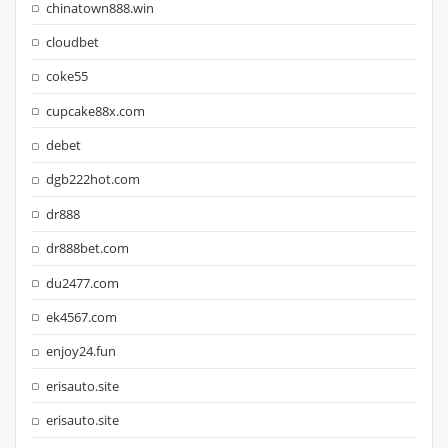
chinatown888.win
cloudbet
coke55
cupcake88x.com
debet
dgb222hot.com
dr888
dr888bet.com
du2477.com
ek4567.com
enjoy24.fun
erisauto.site
erisauto.site