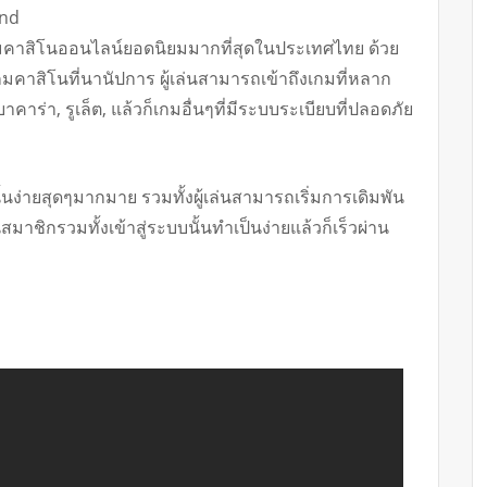
ond
มคาสิโนออนไลน์ยอดนิยมมากที่สุดในประเทศไทย ด้วย
กมคาสิโนที่นานัปการ ผู้เล่นสามารถเข้าถึงเกมที่หลาก
าคาร่า, รูเล็ต, แล้วก็เกมอื่นๆที่มีระบบระเบียบที่ปลอดภัย
นง่ายสุดๆมากมาย รวมทั้งผู้เล่นสามารถเริ่มการเดิมพัน
สมาชิกรวมทั้งเข้าสู่ระบบนั้นทำเป็นง่ายแล้วก็เร็วผ่าน