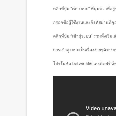
คลิกที่ปุ่ม “เข้าระบบ” ที่มุมขวาที่อ
กรอกชื่อผู้ใช้งานและก็รหัสผ่านที่ค
คลิกที่ปุ่ม “เข้าสู่ระบบ” รวมทั้งเริ่
การเข้าสู่ระบบเป็นเรื่องง่ายๆด้วยร
โปรโมชั่น betwin666 เครดิตฟรี ท