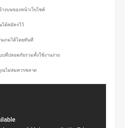
ยู่ข้างบนของหน้าเว็บไซต์
ุณได้สมัครไว้
มเล่นเกมได้โดยทันที
ะบบที่ปลอดภัยรวมทั้งใช้งานง่าย
ี่คุณไม่สมควรพลาด