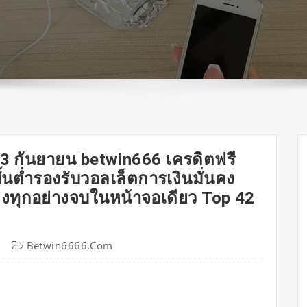
 3 กันยายน betwin666 เครดิตฟรี
ั้นต่ำรองรับวอลเล็ตการเงินมั่นคง
ิโกงทุกอย่างจบในหน้าจอเดียว Top 42
Betwin6666.com