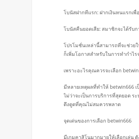
โบนัสฝากทีแรก: ฝากเงินหนแรกเพื่อร
โบนัสคืนยอดเสีย: สมาชิกจะได้รับ
โปรโมชั่นเหล่านี้สามารถที่จะช่วยใ
ก็เพิ่มโอกาสสำหรับในการทำกำไร
เพราะอะไรคุณควรจะเลือก betwin
มีหลายเหตุผลที่ทำให้ betwin666 เป
ไม่ว่าจะเป็นการบริการที่สุดยอด ระ
ดึงดูดที่คุณไม่สมควรพลาด
จุดเด่นของการเลือก betwin666
มีเกมคาสิโนมากมายให้เลือกเล่น ดังเ