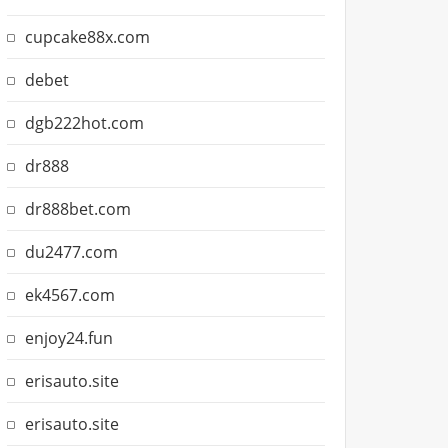
cupcake88x.com
debet
dgb222hot.com
dr888
dr888bet.com
du2477.com
ek4567.com
enjoy24.fun
erisauto.site
erisauto.site