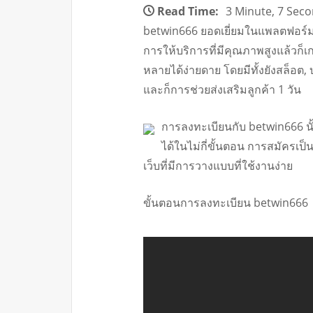
Read Time:
3 Minute, 7 Sec
betwin666 ยอดเยี่ยมในแพลตฟอร์
การให้บริการที่มีคุณภาพสูงแล้วก็เ
หลายได้ง่ายดาย โดยมีทั้งยังสล็อต, บ
และก็การช่วยส่งเสริมลูกค้า 1 วัน
การลงทะเบียนกับ betwin666 นั้
ได้ในไม่กี่ขั้นตอน การสมัครเป็น
เว็บที่มีการวางแบบที่ใช้งานง่าย
ขั้นตอนการลงทะเบียน betwin666