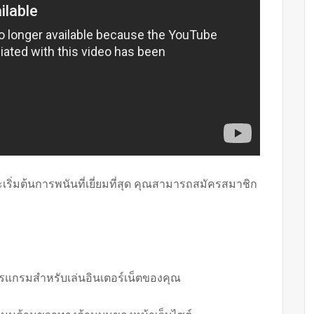
เริ่มต้นการพนันที่เยี่ยมที่สุด คุณสามารถสมัครสมาชิก
โปรแกรมสำหรับเล่นอินเตอร์เน็ตของคุณ