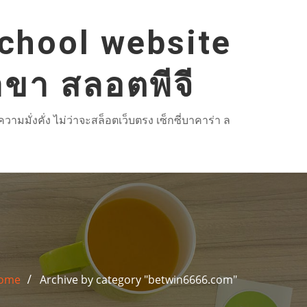
 school website
าขา สลอตพีจี
มั่งคั่ง ไม่ว่าจะสล็อตเว็บตรง เซ็กซี่บาคาร่า ล
ome
Archive by category "betwin6666.com"