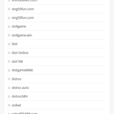
shinobi24hr.com
sing55fun.com
sing55fun.com
six9game
six9game.win
Slot
Slot Online
slot168
slotgame6666
Slotxo
slotxo auto
slotxo24hr
soibet
spbetflik888.com