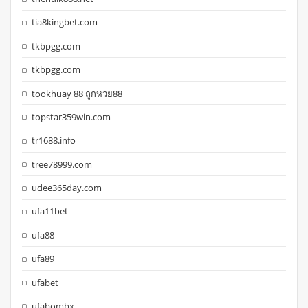
tia8kingbet.com
tkbpgg.com
tkbpgg.com
tookhuay 88 ถูกหวย88
topstar359win.com
tr1688.info
tree78999.com
udee365day.com
ufa11bet
ufa88
ufa89
ufabet
ufabombx