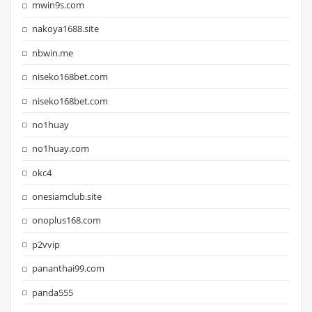
mwin9s.com
nakoya1688.site
nbwin.me
niseko168bet.com
niseko168bet.com
no1huay
no1huay.com
okc4
onesiamclub.site
onoplus168.com
p2vvip
pananthai99.com
panda555