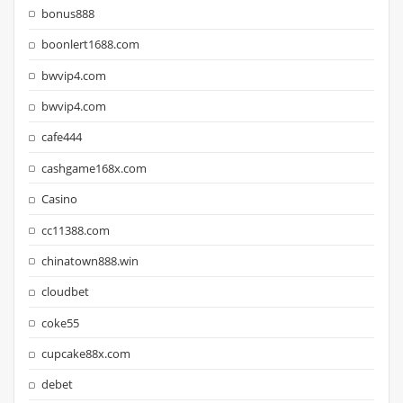
bonus888
boonlert1688.com
bwvip4.com
bwvip4.com
cafe444
cashgame168x.com
Casino
cc11388.com
chinatown888.win
cloudbet
coke55
cupcake88x.com
debet