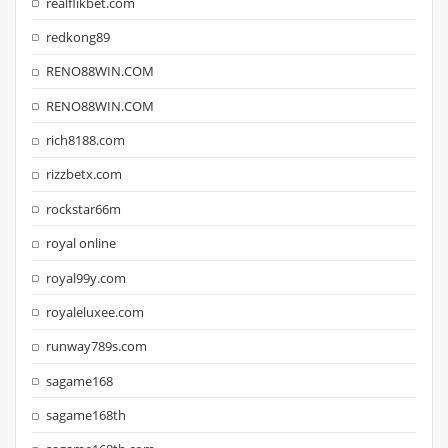
realflikbet.com
redkong89
RENO88WIN.COM
RENO88WIN.COM
rich8188.com
rizzbetx.com
rockstar66m
royal online
royal99y.com
royaleluxee.com
runway789s.com
sagame168
sagame168th