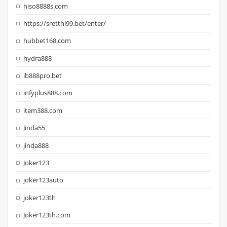
hiso8888s.com
https://sretthi99.bet/enter/
hubbet168.com
hydra888
ib888pro.bet
infyplus888.com
item388.com
Jinda55
jinda888
Joker123
joker123auto
joker123th
Joker123th.com