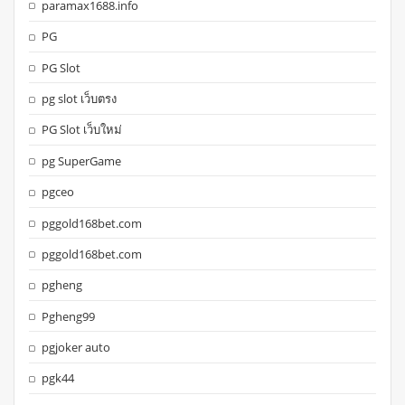
paramax1688.info
PG
PG Slot
pg slot เว็บตรง
PG Slot เว็บใหม่
pg SuperGame
pgceo
pggold168bet.com
pggold168bet.com
pgheng
Pgheng99
pgjoker auto
pgk44