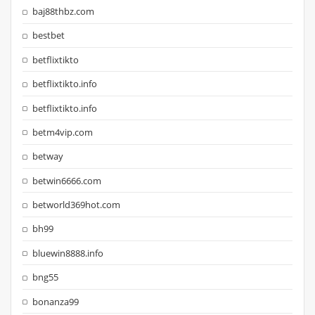
baj88thbz.com
bestbet
betflixtikto
betflixtikto.info
betflixtikto.info
betm4vip.com
betway
betwin6666.com
betworld369hot.com
bh99
bluewin8888.info
bng55
bonanza99