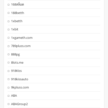
168สล็อต
188betth
1xbetth
1xbit
1xgameth.com
789pluss.com
888pg
8lots.me
918Kiss
918kissauto
9kpluss.com
ABA
ABAGroup2