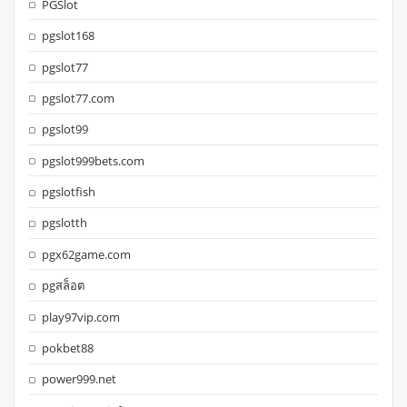
PGSlot
pgslot168
pgslot77
pgslot77.com
pgslot99
pgslot999bets.com
pgslotfish
pgslotth
pgx62game.com
pgสล็อต
play97vip.com
pokbet88
power999.net