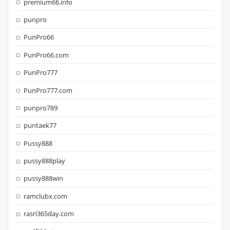
premium66.info
punpro
PunPro66
PunPro66.com
PunPro777
PunPro777.com
punpro789
puntaek77
Pussy888
pussy888play
pussy888win
ramclubx.com
rasri365day.com