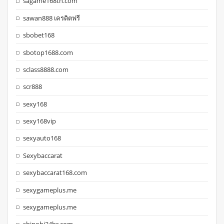
sagame168th.com
sawan888 เครดิตฟรี
sbobet168
sbotop1688.com
sclass8888.com
scr888
sexy168
sexy168vip
sexyauto168
Sexybaccarat
sexybaccarat168.com
sexygameplus.me
sexygameplus.me