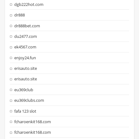
dgb222hot.com
dr888
dr888bet.com
du2477.com
ek4567.com
enjoy24.fun
erisauto.site
erisauto.site
eu369club
eu369clubs.com
fafa 123 slot
fcharoenkit168.com
fcharoenkit168.com