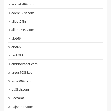
acebet789.com
aden168ss.com
allbet24hr
allone745s.com
alot66
alot666
amb888
ambnovabet.com
argus16888.com
asb9999.com
ba88th.com
Baccarat
baj88thbz.com