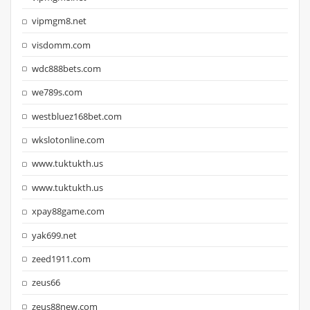
vipmgm8.net
visdomm.com
wdc888bets.com
we789s.com
westbluez168bet.com
wkslotonline.com
www.tuktukth.us
www.tuktukth.us
xpay88game.com
yak699.net
zeed1911.com
zeus66
zeus88new.com