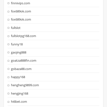
finnivips.com
fox689ok.com
fox689ok.com
fullslot
fullslotpg168.com
funny18
gaojing888
goatza888fin.com
gobaza88.com
happy168
hengheng9899.com
hengjing168
hi6bet.com