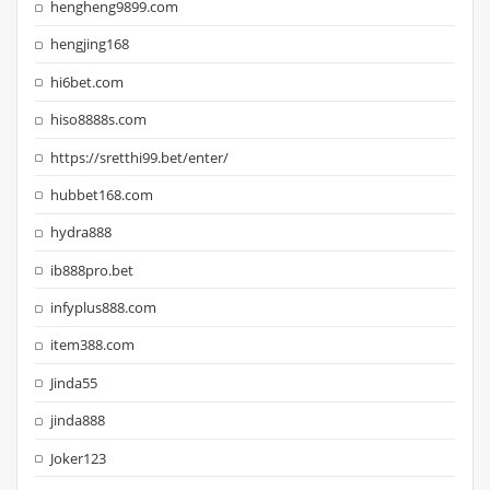
hengheng9899.com
hengjing168
hi6bet.com
hiso8888s.com
https://sretthi99.bet/enter/
hubbet168.com
hydra888
ib888pro.bet
infyplus888.com
item388.com
Jinda55
jinda888
Joker123