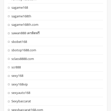
sagame168
sagame168th
sagame168th.com
sawan888 เครดิตฟรี
sbobet168
sbotop1688.com
sclass8888.com
scr888
sexy168
sexy168vip
sexyauto168
Sexybaccarat
sexybaccarat168.com