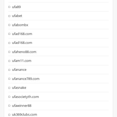
ufa89
ufabet
ufabombx
ufad168.com
ufad168.com
ufaheno88.com
ufam11.com
ufanance
ufanance789.com
ufasnake
ufasocietyth.com
ufawinner88
uk369clubs.com