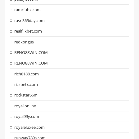
ramclubx.com
rasri365day.com
realflikbet.com
redkong89
RENO88WIN.COM
RENO88WIN.COM
rich8188.com
rizzbetx.com
rockstar66m
royal online
royal99y.com
royaleluxee.com
runway789s.com