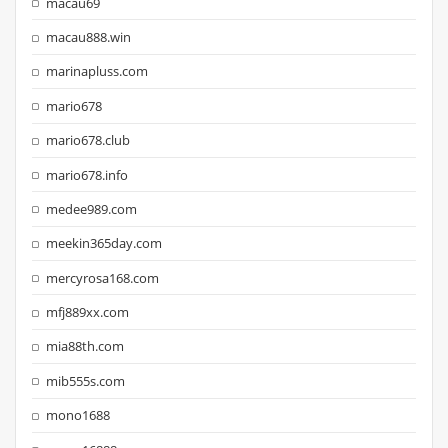
macau69
macau888.win
marinapluss.com
mario678
mario678.club
mario678.info
medee989.com
meekin365day.com
mercyrosa168.com
mfj889xx.com
mia88th.com
mib555s.com
mono1688