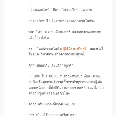
สล็อตออนไลน์ – ธีมนานัปการ โบนัสแตกง่าย
บาคาร่าออนไลน์ – ถ่ายทอดสดจากคาสิโนจริง
พนันกีฬา – ครบทุกลีกดัง อาทิเช่น บอล บาสเกตบอล
แล้วก็อีสปอร์ต
สลากกินแบ่งออนไลน์
mfj889x เครดิตฟรี
– ลอตเตอรี่
ไทยและก็หวยต่างชาติครบถ้วนบริบูรณ์
ความปลอดภัยและบริการลูกค้า
mfj889x ใช้ระบบ SSL ที่เข้ารหัสข้อมูลเพื่อคุ้มครอง
ปกป้องข้อมูลส่วนตัวรวมทั้งการทำธุรกรรมของผู้เล่น
นอกเหนือจากนี้ยังมีทีมงานคอยช่วยเหลือรวมทั้งตอบ
คำถามผู้เล่นตลอด 24 ชั่วโมง
คำถามที่พบมากเกี่ยวกับ mfj889x
ลงทะเบียนใช้เวลานานหรือเปล่า?