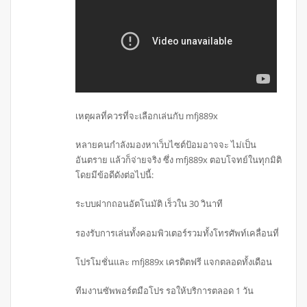
เหตุผลที่ควรที่จะเลือกเล่นกับ mfj889x
หลายคนกำลังมองหาเว็บไซต์ป้อมอาจจะ ไม่เป็น
อันตราย แล้วก็จ่ายจริง ซึ่ง mfj889x ตอบโจทย์ในทุกมิติ
โดยมีข้อดีดังต่อไปนี้:
ระบบฝากถอนอัตโนมัติ เร็วใน 30 วินาที
รองรับการเล่นทั้งคอมพิวเตอร์รวมทั้งโทรศัพท์เคลื่อนที่
โปรโมชั่นและ mfj889x เครดิตฟรี แจกตลอดทั้งเดือน
ทีมงานซัพพอร์ตมือโปร รอให้บริการตลอด 1 วัน