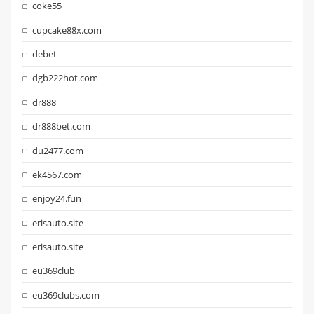
coke55
cupcake88x.com
debet
dgb222hot.com
dr888
dr888bet.com
du2477.com
ek4567.com
enjoy24.fun
erisauto.site
erisauto.site
eu369club
eu369clubs.com