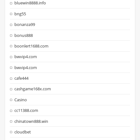
bluewin8888.info
bng55
bonanza99
bonus888
boonlert1688.com
bwvip4.com
bwvip4.com
cafe444
cashgame168x.com
Casino
cc11388.com
chinatown888.win
cloudbet