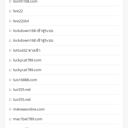
lionth168.com
live22
live22slot
lockdown168 เข้าสู่ระบบ
lockdown168 เข้าสู่ระบบ
lotto432 ทางเข้า
luckycat789.com
luckycat789.com
luis16888.com
lux555.net
lux555.net
m4newonline.com
mac1bet789.com