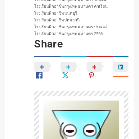
โรงเรียนฝึกอาชีพกรุงเทพมหานคร ค่าเรียน
โรงเรียนฝึกอาชีพนนทบุรี
โรงเรียนฝึกอาชีพปทุมธานี
โรงเรียนฝึกอาชีพกรุงเทพมหานคร ประเวศ
โรงเรียนฝึกอาชีพกรุงเทพมหานคร 2566
Share