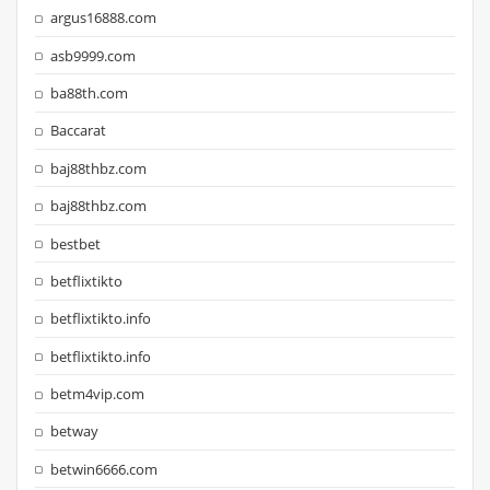
argus16888.com
asb9999.com
ba88th.com
Baccarat
baj88thbz.com
baj88thbz.com
bestbet
betflixtikto
betflixtikto.info
betflixtikto.info
betm4vip.com
betway
betwin6666.com