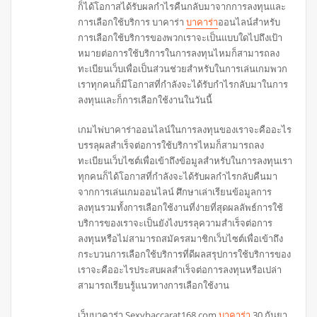
ก็ได้โอกาสได้รับผลกำไรคืนกลับมาจากการลงทุนและ
การเลือกใช้บริการ บาคาร่า
บาคาร่า
ออนไลน์สำหรับ
การเลือกใช้บริการของพวกเราจะเป็นแบบใดไปถึงเป้า
หมายต่อการใช้บริการในการลงทุนไหมก็สามารถลง
ทะเบียนเว็บเพื่อเป็นส่วนช่วยสำหรับในการเล่นเกมพวก
เราทุกคนก็มีโอกาสที่กำลังจะได้รับกำไรกลับมาในการ
ลงทุนและก็การเลือกใช้งานในวันนี้
เกมไพ่บาคาร่าออนไลน์ในการลงทุนของเราจะคืออะไร
บรรลุผลสำเร็จต่อการใช้บริการไหมก็สามารถลง
ทะเบียนเว็บไซต์เพื่อเข้าถึงข้อมูลสำหรับในการลงทุนเรา
ทุกคนก็ได้โอกาสที่กำลังจะได้รับผลกำไรกลับคืนมา
จากการเล่นเกมออนไลน์ ศึกษาเล่าเรียนข้อมูลการ
ลงทุนรวมทั้งการเลือกใช้งานที่ง่ายที่สุดผลลัพธ์การใช้
บริการของเราจะเป็นยังไงบรรลุความสำเร็จต่อการ
ลงทุนหรือไม่สามารถสมัครสมาชิกเว็บไซต์เพื่อเข้าถึง
กระบวนการเลือกใช้บริการที่ดีผลสรุปการใช้บริการของ
เราจะคืออะไรประสบผลสำเร็จต่อการลงทุนหรือเปล่า
สามารถเรียนรู้แนวทางการเลือกใช้งาน
เว็บบาคาร่า Sexybaccarat168.com
บาคาร่า
30 กันยา