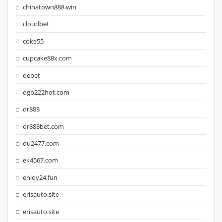
chinatown888.win
cloudbet
coke55
cupcake88x.com
debet
dgb222hot.com
dr888
dr888bet.com
du2477.com
ek4567.com
enjoy24.fun
erisauto.site
erisauto.site