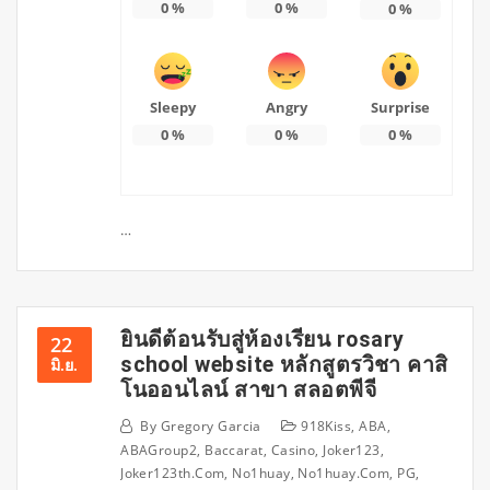
0
%
0
%
0
%
Sleepy
Angry
Surprise
0
%
0
%
0
%
…
ยินดีต้อนรับสู่ห้องเรียน rosary
22
school website หลักสูตรวิชา คาสิ
มิ.ย.
โนออนไลน์ สาขา สลอตพีจี
By
Gregory Garcia
918Kiss
,
ABA
,
ABAGroup2
,
Baccarat
,
Casino
,
Joker123
,
Joker123th.com
,
No1huay
,
No1huay.com
,
PG
,