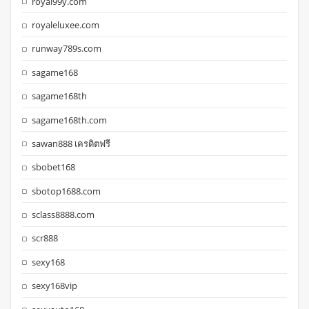
royal99y.com
royaleluxee.com
runway789s.com
sagame168
sagame168th
sagame168th.com
sawan888 เครดิตฟรี
sbobet168
sbotop1688.com
sclass8888.com
scr888
sexy168
sexy168vip