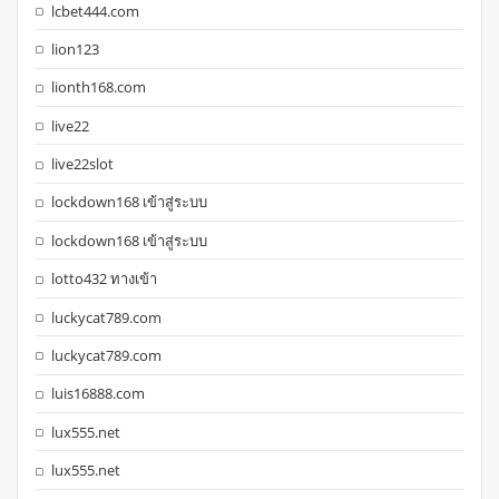
lcbet444.com
lion123
lionth168.com
live22
live22slot
lockdown168 เข้าสู่ระบบ
lockdown168 เข้าสู่ระบบ
lotto432 ทางเข้า
luckycat789.com
luckycat789.com
luis16888.com
lux555.net
lux555.net