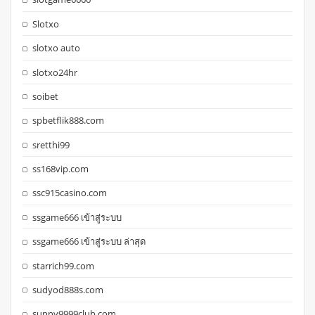
Slotxo
slotxo auto
slotxo24hr
soibet
spbetflik888.com
sretthi99
ss168vip.com
ssc915casino.com
ssgame666 เข้าสู่ระบบ
ssgame666 เข้าสู่ระบบ ล่าสุด
starrich99.com
sudyod888s.com
sunny9999club.com