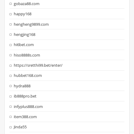
gobaza88.com
happy168
hengheng9899.com
hengjing168
hi6bet.com
hiso8888s.com
https://sretthi99.bet/enter/
hubbet168.com
hydra888
ib888pro.bet
infyplus888.com
item388.com
Jinda55