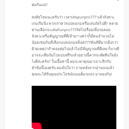
ต่อกันแน่?
สงสัยไหมนะครับว่า เวลาเล่นpunpro777 แล้วจังหวะ
เกมเริ่มนิ่ง พวกเราควรแปลงเกมหรือเล่นถัดไปดี? หลาย
ท่านเลือกจะเล่นPunpro777ถัดไปเรื่อยเพื่อรอคอย
จังหวะหรือสัญญาณที่ดีเข้ามา แต่ว่าก็มีคนจำนวนไม่
น้อยเช่นกันที่เลือกแปลงเกมสล็อต777ทันทีดีมากยิ่งกว่า
ด้วยเหตุว่าถ้าคอยต่อไปแล้วไม่มีสัญญาณที่ดีเลย ก็บางที
อาจจะเสียเงินไปแบบฟรีๆแล้วอย่างนี้ควรจะตัดสินใจยัง
ไงดีล่ะครับ? ในเนื้อหานี้ ผมจะพาคุณมาเจาะลึกกับ
หัวข้อนี้เองครับ ผมมั่นใจว่า ภายหลังจากอ่านจบแล้ว
คุณจะได้รับคุณประโยชน์แบบเต็มๆแน่ๆ มาลองกัน!