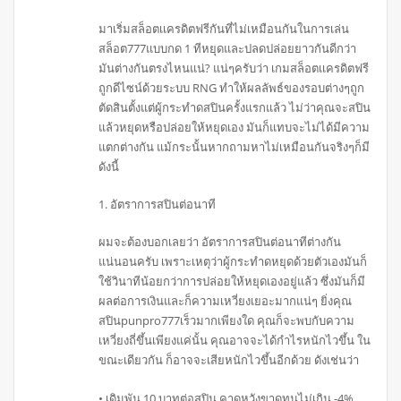
มาเริ่มสล็อตเเครดิตฟรีกันที่ไม่เหมือนกันในการเล่น
สล็อต777แบบกด 1 ทีหยุดและปลดปล่อยยาวกันดีกว่า
มันต่างกันตรงไหนแน่? แน่ๆครับว่า เกมสล็อตเเครดิตฟรี
ถูกดีไซน์ด้วยระบบ RNG ทำให้ผลลัพธ์ของรอบต่างๆถูก
ตัดสินตั้งแต่ผู้กระทำดสปินครั้งแรกแล้ว ไม่ว่าคุณจะสปิน
แล้วหยุดหรือปล่อยให้หยุดเอง มันก็แทบจะไม่ได้มีความ
แตกต่างกัน แม้กระนั้นหากถามหาไม่เหมือนกันจริงๆก็มี
ดังนี้
1. อัตราการสปินต่อนาที
ผมจะต้องบอกเลยว่า อัตราการสปินต่อนาทีต่างกัน
แน่นอนครับ เพราะเหตุว่าผู้กระทำดหยุดด้วยตัวเองมันก็
ใช้วินาทีน้อยกว่าการปล่อยให้หยุดเองอยู่แล้ว ซึ่งมันก็มี
ผลต่อการเงินและก็ความเหวี่ยงเยอะมากแน่ๆ ยิ่งคุณ
สปินpunpro777เร็วมากเพียงใด คุณก็จะพบกับความ
เหวี่ยงถี่ขึ้นเพียงแค่นั้น คุณอาจจะได้กำไรหนักไวขึ้น ใน
ขณะเดียวกัน ก็อาจจะเสียหนักไวขึ้นอีกด้วย ดังเช่นว่า
• เดิมพัน 10 บาทต่อสปิน คาดหวังขาดทุนไม่เกิน -4%