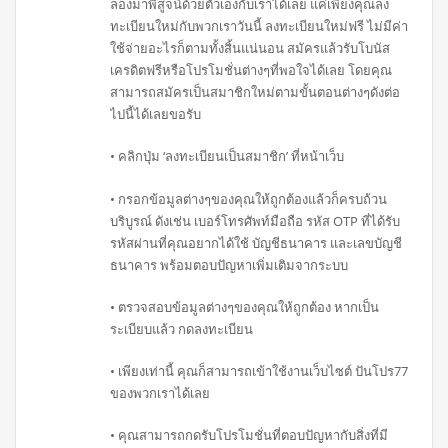
ลองมาพิสูจน์ด้วยตัวเองกับเราได้เลย แค่เพียงคุณลง
ทะเบียนใหม่กับพวกเราวันนี้ ลงทะเบียนใหม่ฟรี ไม่มีค่า
ใช้จ่ายอะไรก็ตามทั้งสิ้นแน่นอน สมัครแล้วรับโบนัส
เครดิตฟรีหรือโปรโมชั่นต่างๆที่พอใจได้เลย โดยคุณ
สามารถสมัครเป็นสมาชิกใหม่ตามขั้นตอนต่างๆดังต่อ
ไปนี้ได้เลยขอรับ
• คลิกปุ่ม ‘ลงทะเบียนเป็นสมาชิก’ ที่หน้าเว็บ
• กรอกข้อมูลต่างๆของคุณให้ถูกต้องแล้วก็ครบถ้วน
บริบูรณ์ ดังเช่น เบอร์โทรศัพท์มือถือ รหัส OTP ที่ได้รับ
รหัสผ่านที่คุณอยากได้ใช้ บัญชีธนาคาร และเลขบัญชี
ธนาคาร พร้อมตอบปัญหาเพิ่มเติมจากระบบ
• ตรวจสอบข้อมูลต่างๆของคุณให้ถูกต้อง หากเป็น
ระเบียบแล้ว กดลงทะเบียน
• เพียงเท่านี้ คุณก็สามารถเข้าใช้งานเว็บไซต์ ปันโปร77
ของพวกเราได้เลย
• คุณสามารถกดรับโปรโมชั่นที่ตอบปัญหากับสิ่งที่มี