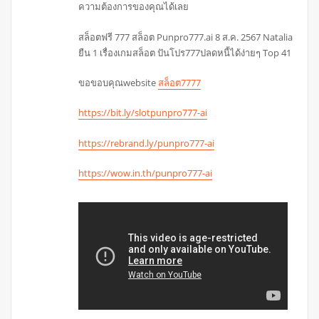
ความต้องการของคุณได้เลย
สล็อตฟรี 777 สล็อต Punpro777.ai 8 ส.ค. 2567 Natalia
ยืน 1 เรื่องเกมสล็อต ปันโปร777ปลดหนี้ได้ง่ายๆ Top 41
ขอขอบคุณwebsite
สล็อต7777
https://bit.ly/slotpunpro777-ai
https://rebrand.ly/punpro777-ai
https://wow.in.th/punpro777-ai