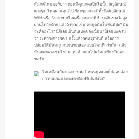
สังเกตไหมขอรับว่า ตอนที่คุณกดสปินไปนั้น สัญลักษณ์
ต่างๆจะไหลผ่านคุณไปเรื่อยๆอาจจะมีทั้งยังสัญลักษณ์
Wild หรือ Scatter หรือเครื่องหมายที่ชำระเงินรางวัลสูง
ผ่านไปอีกด้วย แล้วถ้าหากเรากดหยุดมันในทันทีล่ะ? มัน
จะคืออะไร? นี่ก็เลยเป็นต้นเหตุของเนื้อหานี้เลยนะครับ
ว่า ระหว่างการกด 1 ครั้งแล้วกดหยุดทันที หรือการ
ปล่อยให้มันหมุนจนจบรอบเอง แบบไหนดีกว่ากัน? แล้ว
มันแตกต่างเช่นไร? มาหาคำตอบไปพร้อมเพียงกันเลย
ขอรับ
ไม่เหมือนกันของการกด 1 หนหยุดและก็ปลดปล่อย
ยาวบนเกมสล็อตแครดิตฟรีเป็นยังไง?