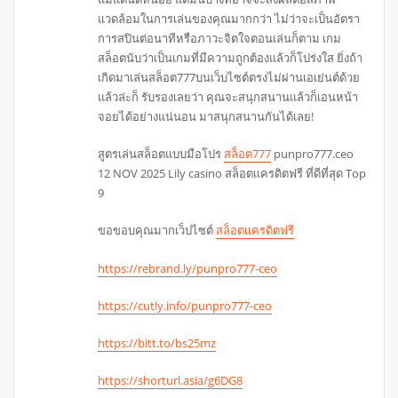
แวดล้อมในการเล่นของคุณมากกว่า ไม่ว่าจะเป็นอัตรา
การสปินต่อนาทีหรือภาวะจิตใจตอนเล่นก็ตาม เกม
สล็อตนับว่าเป็นเกมที่มีความถูกต้องแล้วก็โปร่งใส ยิ่งถ้า
เกิดมาเล่นสล็อต777บนเว็บไซต์ตรงไม่ผ่านเอเย่นต์ด้วย
แล้วล่ะก็ รับรองเลยว่า คุณจะสนุกสนานแล้วก็เอนหน้า
จอยได้อย่างแน่นอน มาสนุกสนานกันได้เลย!
สูตรเล่นสล็อตแบบมือโปร
สล็อต777
punpro777.ceo
12 NOV 2025 Lily casino สล็อตเเครดิตฟรี ที่ดีที่สุด Top
9
ขอขอบคุณมากเว็ปไซต์
สล็อตเเครดิตฟรี
https://rebrand.ly/punpro777-ceo
https://cutly.info/punpro777-ceo
https://bitt.to/bs25mz
https://shorturl.asia/g6DG8