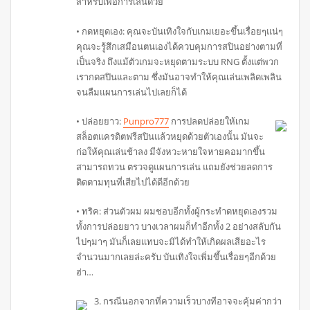
สำหรับเพื่อการเล่นด้วย
• กดหยุดเอง: คุณจะบันเทิงใจกับเกมเยอะขึ้นเรื่อยๆแน่ๆ
คุณจะรู้สึกเสมือนตนเองได้ควบคุมการสปินอย่างตามที่
เป็นจริง ถึงแม้ตัวเกมจะหยุดตามระบบ RNG ตั้งแต่พวก
เรากดสปินและตาม ซึ่งมันอาจทำให้คุณเล่นเพลิดเพลิน
จนลืมแผนการเล่นไปเลยก็ได้
• ปล่อยยาว:
Punpro777
การปลดปล่อยให้เกม
สล็อตเเครดิตฟรีสปินแล้วหยุดด้วยตัวเองนั้น มันจะ
ก่อให้คุณเล่นช้าลง มีจังหวะหายใจหายคอมากขึ้น
สามารถทวน ตรวจดูแผนการเล่น แถมยังช่วยลดการ
ติดตามทุนที่เสียไปได้ดีอีกด้วย
• ทริค: ส่วนตัวผม ผมชอบอีกทั้งผู้กระทำดหยุดเองรวม
ทั้งการปล่อยยาว บางเวลาผมก็ทำอีกทั้ง 2 อย่างสลับกัน
ไปๆมาๆ มันก็เลยแทบจะมิได้ทำให้เกิดผลเสียอะไร
จำนวนมากเลยล่ะครับ บันเทิงใจเพิ่มขึ้นเรื่อยๆอีกด้วย
ฮ่า…
3. กรณีนอกจากที่ความเร็วบางทีอาจจะคุ้มค่ากว่า