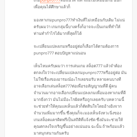
เกม
punpro777
ที่มีแนวทางทำเงินไม่เหมือนกัน นั่นก็
เพื่อคุณได้ศึกษาแล้วก็
มองหาเกมpunpro777ทำเงินที่ไม่เหมือนกับเดิม ไม่แน่
ครับผมว่า เกมกลุ่มนี้บางครั้งก็อาจจะเป็นเกมที่ทำให้
ท่านทำกำไรได้มากที่สุดก็ได้
จะเปลี่ยนแปลงเกมหรืออยู่ต่อก็เลือกได้ตามต้องการ
punpro777 ตอบปัญหาแน่นอน
เห็นไหมครับผมว่า การเล่นเกม สล็อต777 แล้วจำต้อง
ตกลงใจว่าจะเปลี่ยนแปลงเกมpunpro777หรืออยู่ต่อ มัน
ไม่ใช่เรื่องของอารมณ์อะไรเลยขอรับ หลายคนบางที
อาจเลือกเล่นสล็อต777ต่อเพื่อรอสัญญาณที่ดี ผู้คน
จำนวนมากอาจเลือกเปลี่ยนแปลงเกมเพื่อมองหาเกมที่ดี
มากยิ่งกว่า มันไม่มีอะไรผิดหรือถูกเลยครับ บทความนี้
จะช่วยทำให้คุณแลเห็นแล้วก็ตัดสินใจโดยอ้างอิงจาก
จำนวนเพิ่มมากขึ้น ซึ่งคุณก็จะมองเห็นจังหวะนิ่งของ
เกมสล็อตเเครดิตฟรีเป็นสถิติที่แจ้งชัด ซึ่งมันจะช่วยให้
คุณตกลงใจเจริญขึ้นอย่างแน่นอน ฉะนั้น ถ้าพร้อมแล้ว
มาสนุกสนานกันครับ