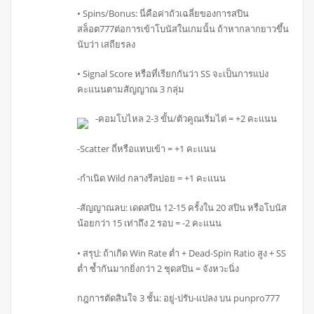
• Spins/Bonus: นี่คือค่าถัวเฉลี่ยของการสปิน
สล็อต777ต่อการเข้าโบนัสในเกมนั้น ถ้าหากลากยาวขึ้น
นับว่า เสถียรลง
• Signal Score หรือที่เรียกกันว่า SS จะเป็นการแบ่ง
คะแนนตามสัญญาณ 3 กลุ่ม
-คอมโบไหล 2-3 ขั้น/ตัวคูณเริ่มไต่ = +2 คะแนน
-Scatter ถี่หรือแทบเข้า = +1 คะแนน
-กำเนิด Wild กลางรีลบ่อย = +1 คะแนน
-สัญญาณลบ: เดดสปิน 12-15 ครั้งใน 20 สปิน หรือโบนัส
น้อยกว่า 15 เท่าถึง 2 รอบ = -2 คะแนน
• สรุป: ถ้าเกิด Win Rate ต่ำ + Dead-Spin Ratio สูง + SS
ต่ำ ซ้ำกันมากยิ่งกว่า 2 ชุดสปิน = จังหวะนิ่ง
กฎการตัดสินใจ 3 ชั้น: อยู่-ปรับ-แปลง บน punpro777