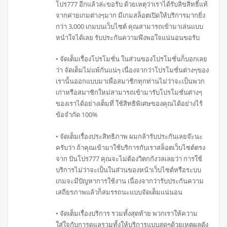
โปร777 อีกแล้วล่ะขอรับ ด้วยเหตุว่าเราได้รับลิขสิทธิ์แท้
จากค่ายเกมต่างๆมาก มีเกมสล็อตเปิดให้บริการมากยิ่ง
กว่า 3,000 เกมบนเว็บไซต์ คุณสามารถเข้ามาเล่นแบบ
หนำใจได้เลย รับประกันความพึงพอใจแน่นอนขอรับ
• จัดเต็มเรื่องโปรโมชั่น ในส่วนของโปรโมชั่นก็บอกเลย
ว่า จัดเต็มไม่แพ้กันแน่ๆ เนื่องจากว่าโปรโมชั่นต่างๆของ
เรานั้นออกแบบมาเพื่อสมาชิกทุกท่านไม่ว่าจะเป็นพวก
เก่าหรือสมาชิกใหม่สามารถเข้ามารับโปรโมชั่นต่างๆ
ของเราได้อย่างเต็มที่ ใช้สิทธิพิเศษของคุณได้อย่างไร้
ข้อจำกัด 100%
• จัดเต็มเรื่องประสิทธิภาพ ผมกล้ารับประกันเลยจ๊ะนะ
ครับว่า ถ้าคุณเข้ามาใช้บริการกับเราสล็อตเว็บไซต์ตรง
จาก ปันโปร777 คุณจะไม่ต้องวิตกกังวลเลยว่า การใช้
บริการไม่ว่าจะเป็นในส่วนของหน้าเว็บไซต์หรือระบบ
เกมจะมีปัญหาการใช้งาน เนื่องจากว่ารับประกันความ
เสถียรภาพแล้วก็สมรรถนะแบบจัดเต็มแน่นอน
• จัดเต็มเรื่องบริการ รวมทั้งสุดท้าย พวกเราให้ความ
ใส่ใจกับการดูแลรวมทั้งให้บริการแบบสุดๆด้วยเหตุผลดัง