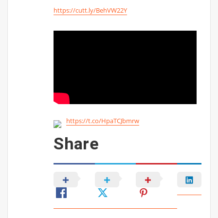
https://cutt.ly/BehVW22Y
https://t.co/HpaTCJbmrw
Share