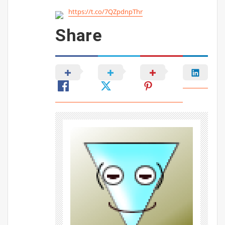
https://t.co/7QZpdnpThr
Share