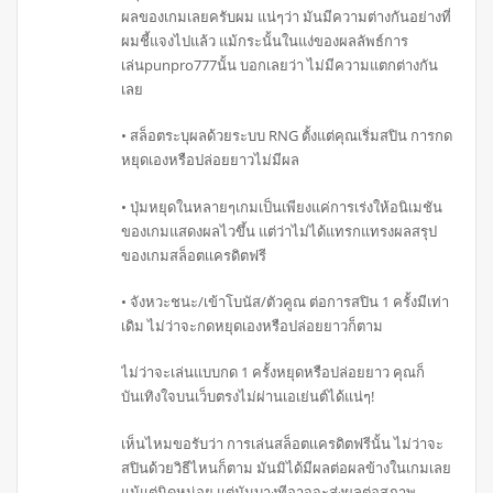
ผลของเกมเลยครับผม แน่ๆว่า มันมีความต่างกันอย่างที่
ผมชี้แจงไปแล้ว แม้กระนั้นในแง่ของผลลัพธ์การ
เล่นpunpro777นั้น บอกเลยว่า ไม่มีความแตกต่างกัน
เลย
• สล็อตระบุผลด้วยระบบ RNG ตั้งแต่คุณเริ่มสปิน การกด
หยุดเองหรือปล่อยยาวไม่มีผล
• ปุ่มหยุดในหลายๆเกมเป็นเพียงแค่การเร่งให้อนิเมชัน
ของเกมแสดงผลไวขึ้น แต่ว่าไม่ได้แทรกแทรงผลสรุป
ของเกมสล็อตเเครดิตฟรี
• จังหวะชนะ/เข้าโบนัส/ตัวคูณ ต่อการสปิน 1 ครั้งมีเท่า
เดิม ไม่ว่าจะกดหยุดเองหรือปล่อยยาวก็ตาม
ไม่ว่าจะเล่นแบบกด 1 ครั้งหยุดหรือปล่อยยาว คุณก็
บันเทิงใจบนเว็บตรงไม่ผ่านเอเย่นต์ได้แน่ๆ!
เห็นไหมขอรับว่า การเล่นสล็อตเเครดิตฟรีนั้น ไม่ว่าจะ
สปินด้วยวิธีไหนก็ตาม มันมิได้มีผลต่อผลข้างในเกมเลย
แม้แต่นิดหน่อย แต่มันบางทีอาจจะส่งผลต่อสภาพ