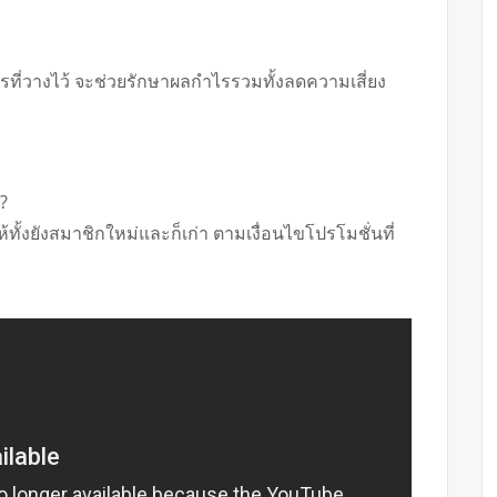
ที่วางไว้ จะช่วยรักษาผลกำไรรวมทั้งลดความเสี่ยง
?
้ทั้งยังสมาชิกใหม่และก็เก่า ตามเงื่อนไขโปรโมชั่นที่