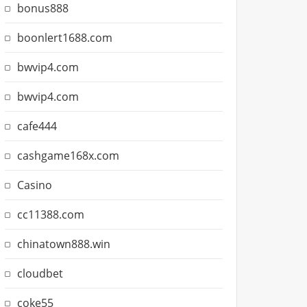
bonus888
boonlert1688.com
bwvip4.com
bwvip4.com
cafe444
cashgame168x.com
Casino
cc11388.com
chinatown888.win
cloudbet
coke55