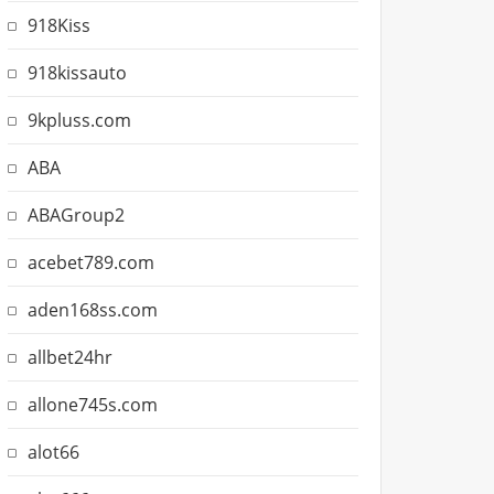
918Kiss
918kissauto
9kpluss.com
ABA
ABAGroup2
acebet789.com
aden168ss.com
allbet24hr
allone745s.com
alot66