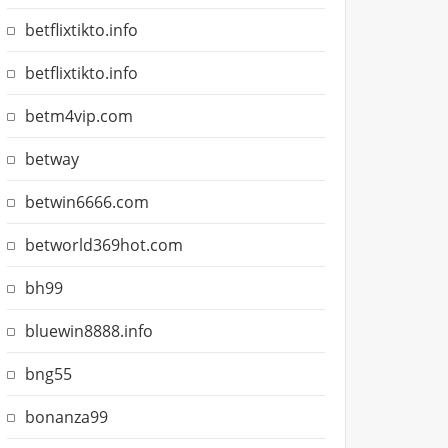
betflixtikto.info
betflixtikto.info
betm4vip.com
betway
betwin6666.com
betworld369hot.com
bh99
bluewin8888.info
bng55
bonanza99