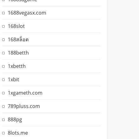
1688vegasx.com
168slot
168สล็อต
188betth
1xbetth
1xbit
1xgameth.com
789pluss.com
888pg
8lots.me