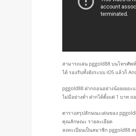
สามารถเล่น pggold88 บนโทรศัพท์เค
ได้ รองรับทั้งยังระบบ iOS แล้วก็ And
pggold88 ฝากถอนอย่างน้อยเยอะแ
ไม่มีอย่างต่ำ ฝากได้ตั้งแต่ 1 บาท 
ตารางสรุปลักษณะเด่นของ pggold
คุณลักษณะ รายละเอียด
ลงทะเบียนเป็นสมาชิก pggold88 สมั