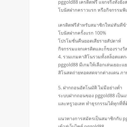
pggold88 เครดิตฟรี แจกจริงทั้งยัง
โบนัสฝากคราวแรก หรือกิจกรรมพิ
เครดิตฟรีสำหรับสมาชิกใหม่ทันทีข้
โบนัสฝากครั้งแรก 100%
โปรโมชั่นคืนยอดเสียรายสัปดาห์
กิจกรรมแจกเครดิตและก็ของรางวัล
4. รวมเกมคาสิโนรวมทั้งสล็อตแตกง
pggold88 มีเกมให้เลือกเล่นเยอะแย
สิโนสดถ่ายทอดสดจากต่างแดน ภาพ
5. ฝากถอนอัตโนมัติ ไม่มีอย่างต่ำ
ระบบฝากถอนของ pggold88 เป็นแบบอ
และทรูวอเลท ทำธุรกรรมได้ทุกที่ที่
แนวทางการสมัครเป็นสมาชิกกับ p
เข้าสู่เว็บไซต์ pggold88