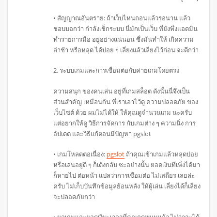
• สัญญาณอันตราย: ถ้าเว็บไหนถอนแล้วรอนาน แล้ว
ชอบบอกว่า กำลังเช็กระบบ นี่มักเป็นเว็บ ที่ยังพึ่งแอดมิน
ทำรายการมือ อยู่อย่างแน่นอน ซึ่งมันทำให้ เกิดความ
ล่าช้า หรือหลุด ได้บ่อย ๆ เลี่ยงแล้วเลี่ยงไว้ก่อน จะดีกว่า
2. ระบบเกมและการเชื่อมต่อกับค่ายเกมโดยตรง
ความสนุก ของคนเล่น อยู่ที่เกมสล็อต ดังนั้นนี่จึงเป็น
ส่วนสำคัญ เหมือนกัน ที่เราเอาไว้ดู ความปลอดภัย ของ
เว็บไซต์ ด้วย ผมไม่ได้ให้ ให้คุณดูจำนวนเกม นะครับ
แต่อยากให้ดู วิธีการจัดการ กับเกมต่าง ๆ ความนิ่ง การ
อัปเดต และวิธีแก้ตอนมีปัญหา pgslot
• เกมโหลดต่อเนื่อง:
pgslot
ถ้าคุณเข้าเกมแล้วหลุดบ่อย
หรือเล่นอยู่ดี ๆ ก็เด้งกลับ ซะอย่างนั้น ยอดเงินที่เพิ่งได้มา
ก็หายไป ต่อหน้า แปลว่าการเชื่อมต่อ ไม่เสถียร เลยล่ะ
ครับ ไม่เก็บบันทึกข้อมูลย้อนหลัง ให้ผู้เล่น เลี่ยงได้ก็เลี่ยง
จะปลอดภัยกว่า