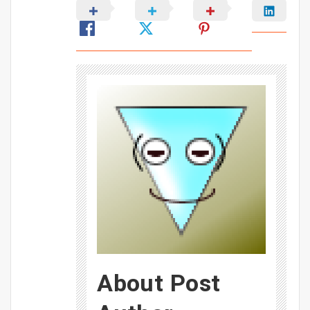
About Post