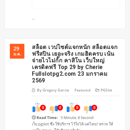
…
สล็อต เวปไซต์แจกหนัก สล็อตแจก
29
ฟรีสปิน เยอะจริง เกมฮิตครบ เน้น
ม.ค.
จ่ายไวไม่กั๊ก คาสิโน เว็บใหญ่
เครดิตฟรี Top 29 by Cherie
Fullslotpg2.com 23 มกราคม
2569
By
Gregory Garcia
Featured
PGSlot
0
0
0
0
Read Time:
5 Minute, 8 Second
เว็บ pgslot ซึ่ง ใช้บริการ ไว้ใจได้ แค่ไหน? ตรวจ ให้