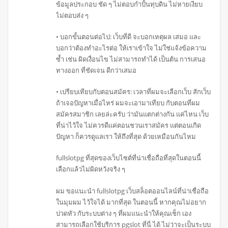
ข้อมูลประกอบ ชัด ๆ ไม่ตอบกำปั้นทุบดิน ไม่หายเงียบ
ไม่ตอบส่ง ๆ
• บอกขั้นตอนต่อไป: เว็บที่ดี จะบอกเหตุผล เสมอ และ
บอกว่าต้องทำอะไรต่อ ให้เราเข้าใจ ไม่ใช่แจ้งข้อความ
ซ้ำ เช่น ผิดเงื่อนไข ไม่สามารถทำได้ เป็นต้น การเสนอ
ทางออก ที่ชัดเจน ดีกว่าเสมอ
• เปรียบเทียบกับตอนสมัคร: เวลาที่ผมจะเลือกเว็บ สักเว็บ
ถ้าเจอปัญหาเมื่อไหร่ ผมจะเอามาเทียบ กับตอนที่ผม
สมัครสมาชิก เลยล่ะครับ ว่ามันแตกต่างกัน แค่ไหน เว็บ
ที่น่าไว้ใจ ไม่ควรดีแค่ตอนชวนเราสมัคร แต่ตอนเกิด
ปัญหา ก็ควรดูแลเรา ให้ถึงที่สุด ด้วยเหมือนกันไหม
fullslotpg ที่สุดของเว็บไซต์ที่น่าเชื่อถือที่สุดในตอนนี้
เลือกแล้วไม่ผิดหวังจริง ๆ
ผม ขอแนะนำ fullslotpg เว็บสล็อตออนไลน์ที่น่าเชื่อถือ
ในมุมผม ไว้ใจได้ มากที่สุด ในตอนนี้ หากคุณไม่อยาก
ปวดหัว กับระบบต่าง ๆ ที่ผมแนะนำให้คุณเช็ก เอง
สามารถเลือกใช้บริการ pgslot ที่นี่ ได้ ไม่ว่าจะเป็นระบบ