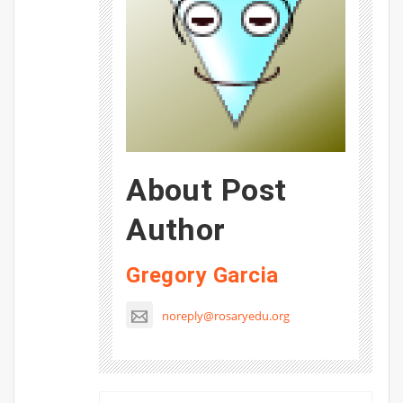
About Post
Author
Gregory Garcia
noreply@rosaryedu.org