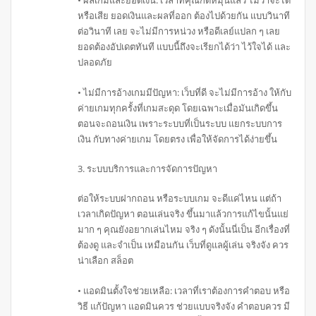
• ผลเกมและยอดเงิน: เวลาที่คุณกดหมุนแล้ว ไม่ว่าจะได้
หรือเสีย ยอดเงินและผลที่ออก ต้องไปด้วยกัน แบบวินาที
ต่อวินาที เลย จะไม่มีการหน่วง หรือดีเลย์แปลก ๆ เลย
ยอดต้องอัปเดตทันที แบบนี้ถึงจะเรียกได้ว่า ไว้ใจได้ และ
ปลอดภัย
• ไม่มีการอ้างเกมมีปัญหา: เว็บที่ดี จะไม่มีการอ้าง ให้กับ
ค่ายเกมทุกครั้งที่เกมสะดุด โดยเฉพาะเมื่อมันเกิดขึ้น
ตอนจะถอนเงิน เพราะระบบที่เป็นระบบ แยกระบบการ
เงิน กับทางค่ายเกม โดยตรง เพื่อให้จัดการได้ง่ายขึ้น
3. ระบบบริการและการจัดการปัญหา
ต่อให้ระบบฝากถอน หรือระบบเกม จะดีแค่ไหน แต่ถ้า
เวลาเกิดปัญหา ตอนเล่นจริง ขึ้นมาแล้วการแก้ไขนั้นแย่
มาก ๆ คุณยังอยากเล่นไหม จริง ๆ ดังนั้นนี่เป็น อีกเรื่องที่
ต้องดู และจำเป็น เหมือนกัน เว็บที่ดูแลผู้เล่น จริงจัง ควร
น่าเลือก สล็อต
• แอดมินตั้งใจช่วยเหลือ: เวลาที่เราต้องการคำตอบ หรือ
วิธี แก้ปัญหา แอดมินควร ช่วยแบบจริงจัง คำตอบควร มี