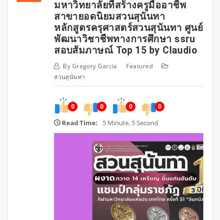
มหาวิทยาลัยที่สร้างครูมืออาชีพ
สาขายอดนิยมสวนสุนันทา
หลักสูตรครุศาสตร์สวนสุนันทา ศูนย์
พัฒนาวิชาชีพทางการศึกษา ssru
สอบสัมภาษณ์ Top 15 by Claudio
By
Gregory Garcia
Featured
สวนสุนันทา
0
0
0
0
Read Time:
5 Minute, 5 Second