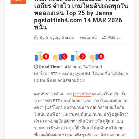
เสถียร จ่ายไว เกมใหม่อัปเดตทุกวัน
ทดลองเล่น Top 25 by Janna
pgslotfish4.com 14 MAR 2026
พนัน
By
Gregory Garcia
Featured
PGSlot
0
0
0
0
Read Time:
4 Minute, 34 Second
เข้าใจค่า RTP ของเกม pgslotfish ได้มากขึ้น ไม่ได้บอก
แค่จ่ายถี่ แต่บอกนิสัยเกมด้วย!
ตอนที่เรา จะเลือก เกม
pgslotfish
คนส่วนใหญ่ มัก เริ่ม
หา จากค่า RTP ก่อนเป็นอย่างแรก ว่าสูงไหม แต่พอถาม
ต่อว่า รู้แล้วไงต่อ คนจำนวนมาก กลับกลายเป็น ไปกัน
ไม่เป็น ทันที ฮ่า… เพราะคนที่เล่นมานาน มักรู้ อยู่แล้วว่า
ค่า RTP หมายถึง อัตราการคืนเงินรางวัล สู่ผู้เล่น แบบ
ระยะยาว ยิ่งค่า RTP สูง ก็ยิ่งมีแนวโน้ม คืนทุนได้มาก
ขึ้น แต่ก็ต้องเล่นยาวพอ จริง ๆ ครับ และถ้าเราอยากเอา