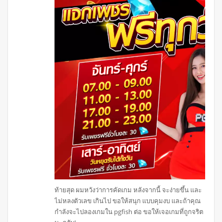
ท้ายสุด ผมหวังว่าการคัดเกม หลังจากนี้ จะง่ายขึ้น และ
ไม่หลงตัวเลข เกินไป ขอให้สนุก แบบคุมงบ และถ้าคุณ
กำลังจะไปลองเกมใน pgfish ต่อ ขอให้เจอเกมที่ถูกจริต