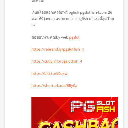
นะครับ!
เว็บสล็อตแจกเครดิตฟรี pgfish pgslotfish4.com 26
ม.ค. 69 Janna casino online pgfish มาแรงที่สุด Top
87
ขอขอบพระคุณby web
pgslot
https://rebrand.ly/pgslotfish_4
https://cutly.info/pgslotfish_4
https://bitt.to/lf0qxw
https://shorturl.asia/8By0z