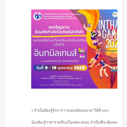
1.จำเป็นต้องรู้จักการวางแผนจัดแจงเวลาให้ดี ssru
น้องต้องรู้ว่าตารางเรียนในแต่ละเทอม จำเป็นที่จะต้องลง