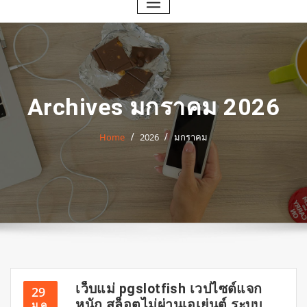
Archives มกราคม 2026
Home
2026
มกราคม
เว็บแม่ pgslotfish เวปไซต์แจก
29
หนัก สล็อตไม่ผ่านเอเย่นต์ ระบบ
ม.ค.