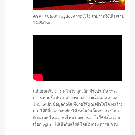
ค่า RTP ของเกม pgslot ควรดูยังไง สามารถใช้เลือกเกม
ได้จริงไหม?
แน่นอนครับ ว่าRTP ไม่ใช่ สูตรลัด ที่รับประกัน ว่าจะ
กำไร ทุกครั้ง มันไม่สามารถบอก ว่าแจ็คพอต จะออก
ไหม แต่เป็นข้อมูลตั้งต้น ที่ช่วยให้คุณ เข้าใจโครงสร้าง
เกม ได้ดีขึ้น แบบจับต้องได้ ดังนั้นวันนี้ผมจะช่วยไล่ ว่า
ต้องดูแบบไหน ดูตรงไหน และควรเอาไปใช้ยังไง ตอน
เลือก pgfish ให้เข้ากับสไตล์ โดยไม่ต้องเดาสุ่ม ครับ