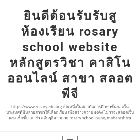
Skip
to
ยินดีต้อนรับรับสู
content
ห้องเรียน rosary
school website
หลักสูตรวิชา คาสิโน
ออนไลน์ สาขา สลอต
พีจี
https://www.rosaryedu.org เป็นหนึ่งในสถาบันการศึกษาชั้นยอดใน
ประเทศที่มีหลายสาขาให้เลือกเรียน เพื่อสร้างความมั่งคั่ง ไม่ว่าจะสล็อตเว็บ
ตรง เซ็กซี่บาคาร่า ลอื่นๆอีมากมาย rosary school pune, maharashtra