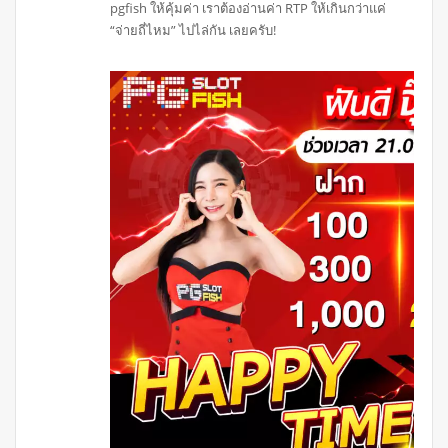
pgfish ให้คุ้มค่า เราต้องอ่านค่า RTP ให้เกินกว่าแค่
“จ่ายถี่ไหม” ไปไล่กัน เลยครับ!