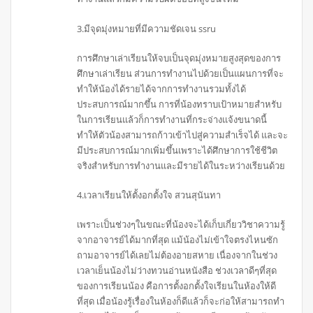
3.มีจุดมุ่งหมายที่มีความชัดเจน ssru
การศึกษาเล่าเรียนให้จบเป็นจุดมุ่งหมายสูงสุดของการ
ศึกษาเล่าเรียน ส่วนการทำงานไปด้วยเป็นแผนการที่จะ
ทำให้น้องได้รายได้จากการทำงานรวมทั้งได้
ประสบการณ์มากขึ้น การที่น้องทราบเป้าหมายสำหรับ
ในการเรียนแล้วก็การทำงานที่กระจ่างแจ้งขนาดนี้
ทำให้ตัวน้องสามารถก้าวเข้าไปสู่ความสำเร็จได้ และจะ
มีประสบการณ์มากเพิ่มขึ้นเพราะได้ศึกษาการใช้ชีวิต
จริงสำหรับการทำงานและมีรายได้ในระหว่างเรียนด้วย
4.เวลาเรียนให้ตั้งอกตั้งใจ สวนสุนันทา
เพราะเป็นช่วงๆในขณะที่น้องจะได้เก็บเกี่ยววิชาความรู้
จากอาจารย์ได้มากที่สุด แม้น้องไม่เข้าใจตรงไหนซัก
ถามอาจารย์ได้เลยไม่ต้องอายสหาย เนื่องจากในช่วง
เวลาเย็นน้องไม่ว่างทวนอ่านหนังสือ ช่วงเวลาดีๆที่สุด
ของการเรียนน้อง คือการตั้งอกตั้งใจเรียนในห้องให้ดี
ที่สุด เมื่อน้องรู้เรื่องในห้องก็ดีแล้วก็จะก่อให้สามารถทำ