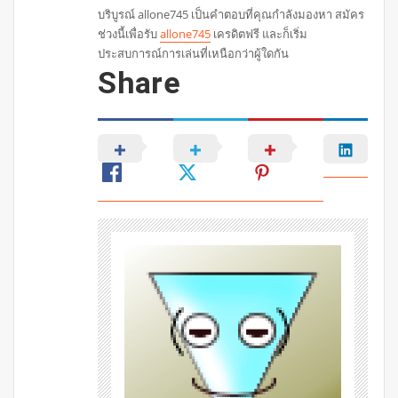
บริบูรณ์ allone745 เป็นคำตอบที่คุณกำลังมองหา สมัคร
ช่วงนี้เพื่อรับ
allone745
เครดิตฟรี และก็เริ่ม
ประสบการณ์การเล่นที่เหนือกว่าผู้ใดกัน
Share