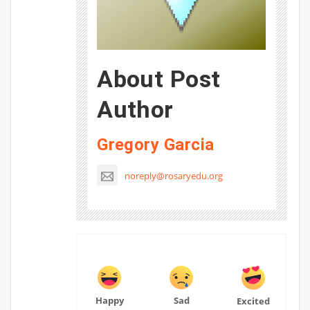
About Post
Author
Gregory Garcia
noreply@rosaryedu.org
Happy
Sad
Excited