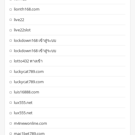
lionth168.com
live22
live22slot
lockdown168 เข้าสู่ระบบ
lockdown168 เข้าสู่ระบบ
lotto432 ทางเข้า
luckycat789.com
luckycat789.com
luis16888.com
lux555.net
lux555.net
m4newonline.com
mac1bet789.com