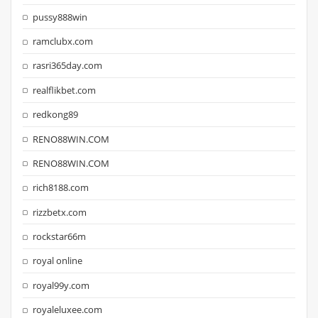
pussy888win
ramclubx.com
rasri365day.com
realflikbet.com
redkong89
RENO88WIN.COM
RENO88WIN.COM
rich8188.com
rizzbetx.com
rockstar66m
royal online
royal99y.com
royaleluxee.com