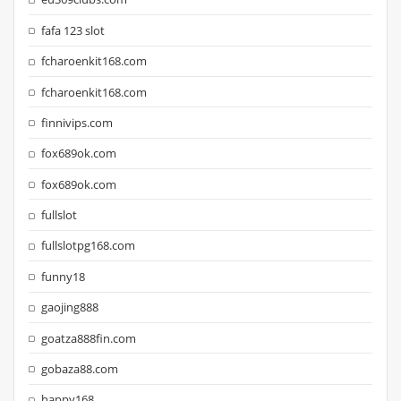
fafa 123 slot
fcharoenkit168.com
fcharoenkit168.com
finnivips.com
fox689ok.com
fox689ok.com
fullslot
fullslotpg168.com
funny18
gaojing888
goatza888fin.com
gobaza88.com
happy168