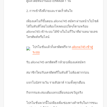
ดูแลโดยทีมงานมือโปรตลอด 1 วัน
2. การเข้าถึงที่ง่ายและรวดเร็วทันใจ
เพียงแค่ไม่กี่ขั้นตอน allone745 สมัคร ผ่านหน้าเว็บไซต์
ได้ในทันทีโดยไม่ต้องโหลดแอปใดๆก็ตามพร้อม
allone745 เข้าระบบ ได้ข้างในไม่กี่วินาทีผ่านหมายเลข
โทรศัพท์หรือไลน์
โปรโมชั่นแล้วก็เครดิตฟรีจาก
allone745 เข้าสู่
ระบบ
รับ allone745 เครดิตฟรี กล้วยๆเพียงแค่สมัคร
สมาชิกใหม่รับเครดิตฟรีในทันที ไม่ต้องฝากก่อน
แจกโบนัสรายวัน รายสัปดาห์ รวมทั้งทุกเดือน
กิจกรรมสะสมแต้มแลกเปลี่ยนของขวัญจริง
โปรโมชั่นพวกนี้ไม่เพียงเพิ่มช่องทางสำหรับในการชนะ