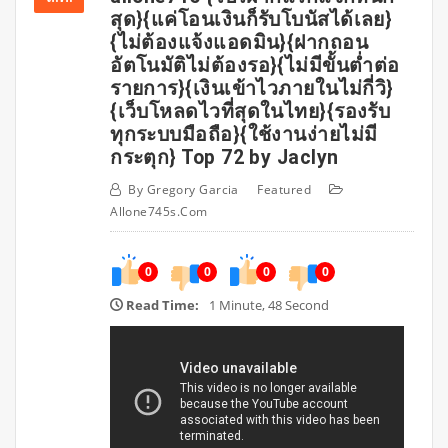
สุด}{แค่โอนเงินก็รับโบนัสได้เลย}
{ไม่ต้องแจ้งแอดมิน}{ฝากถอน
อัตโนมัติไม่ต้องรอ}{ไม่มีขั้นต่ำต่อ
รายการ}{เงินเข้าไวภายในไม่กี่วิ}
{เว็บโหลดไวที่สุดในไทย}{รองรับ
ทุกระบบมือถือ}{ใช้งานง่ายไม่มี
กระตุก} Top 72 by Jaclyn
By
Gregory Garcia
Featured
Allone745s.com
0
0
0
0
Read Time:
1 Minute, 48 Second