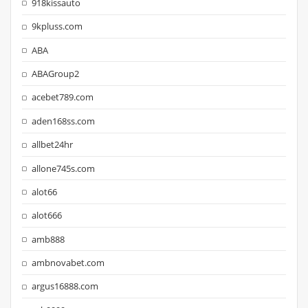
918kissauto
9kpluss.com
ABA
ABAGroup2
acebet789.com
aden168ss.com
allbet24hr
allone745s.com
alot66
alot666
amb888
ambnovabet.com
argus16888.com