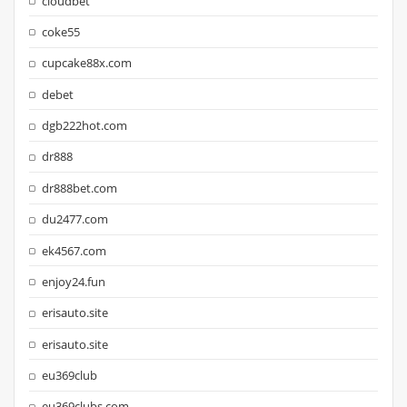
cloudbet
coke55
cupcake88x.com
debet
dgb222hot.com
dr888
dr888bet.com
du2477.com
ek4567.com
enjoy24.fun
erisauto.site
erisauto.site
eu369club
eu369clubs.com