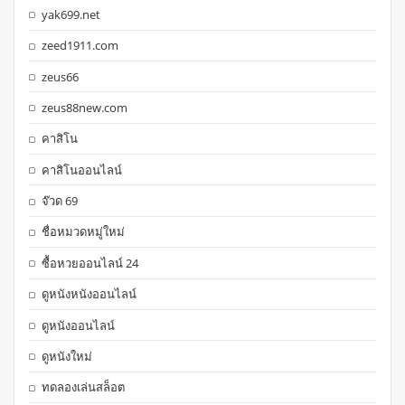
yak699.net
zeed1911.com
zeus66
zeus88new.com
คาสิโน
คาสิโนออนไลน์
จ๊วด 69
ชื่อหมวดหมู่ใหม่
ซื้อหวยออนไลน์ 24
ดูหนังหนังออนไลน์
ดูหนังออนไลน์
ดูหนังใหม่
ทดลองเล่นสล็อต