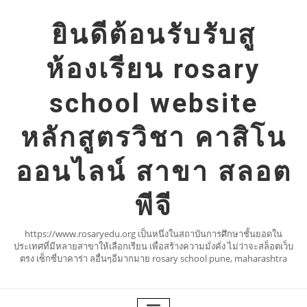
Skip
to
ยินดีต้อนรับรับสู
content
ห้องเรียน rosary
school website
หลักสูตรวิชา คาสิโน
ออนไลน์ สาขา สลอต
พีจี
https://www.rosaryedu.org เป็นหนึ่งในสถาบันการศึกษาชั้นยอดใน
ประเทศที่มีหลายสาขาให้เลือกเรียน เพื่อสร้างความมั่งคั่ง ไม่ว่าจะสล็อตเว็บ
ตรง เซ็กซี่บาคาร่า ลอื่นๆอีมากมาย rosary school pune, maharashtra