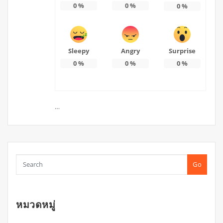
0
%
0
%
0
%
Sleepy
Angry
Surprise
0
%
0
%
0
%
…
Go
หมวดหมู่