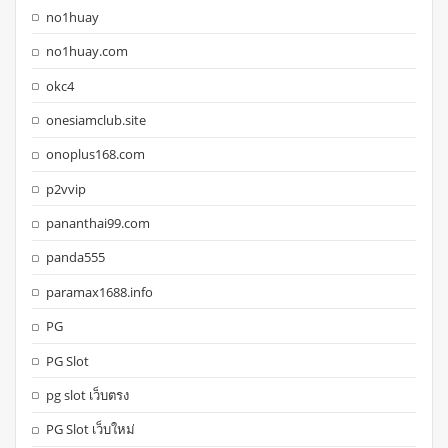
no1huay
no1huay.com
okc4
onesiamclub.site
onoplus168.com
p2vvip
pananthai99.com
panda555
paramax1688.info
PG
PG Slot
pg slot เว็บตรง
PG Slot เว็บใหม่