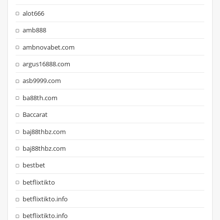
alot666
amb888
ambnovabet.com
argus16888.com
asb9999.com
ba88th.com
Baccarat
baj88thbz.com
baj88thbz.com
bestbet
betflixtikto
betflixtikto.info
betflixtikto.info