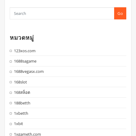
Go
หมวดหมู่
123xos.com
1688sagame
1688vegasx.com
168slot
168สล็อต
188betth
1xbetth
1xbit
1xgameth.com