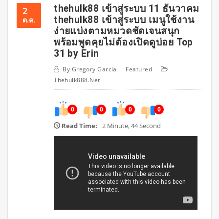
thehulk88 เข้าสู่ระบบ 11 ธันวาคม
2
thehulk88 เข้าสู่ระบบ เมนูใช้งาน
ต.ค.
ง่ายแบ่งตามหมวดชัดเจนสนุก
พร้อมพูดคุยไม่ต้องเปิดดูบ่อย Top
31 by Erin
By
Gregory Garcia
Featured
Thehulk888.net
0
0
0
0
Read Time:
2 Minute, 44 Second