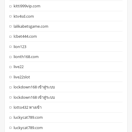
kitti999vip.com
ktv4sd.com
lalikabetsgame.com
lcbet444.com
lion123
lionth168.com
live22
live22slot
lockdown168 เข้าสู่ระบบ
lockdown168 เข้าสู่ระบบ
lotto432 ทางเข้า
luckycat789.com
luckycat789.com