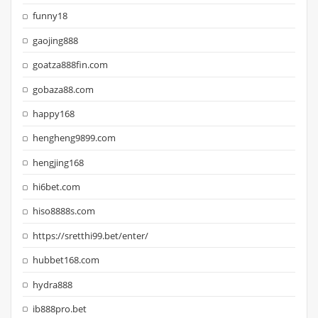
funny18
gaojing888
goatza888fin.com
gobaza88.com
happy168
hengheng9899.com
hengjing168
hi6bet.com
hiso8888s.com
https://sretthi99.bet/enter/
hubbet168.com
hydra888
ib888pro.bet