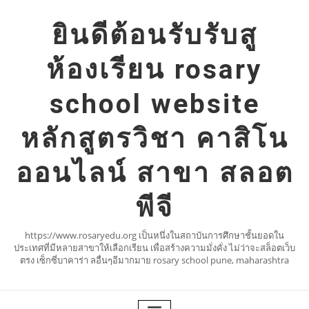
Skip
to
ยินดีต้อนรับรับสู
content
ห้องเรียน rosary
school website
หลักสูตรวิชา คาสิโน
ออนไลน์ สาขา สลอต
พีจี
https://www.rosaryedu.org เป็นหนึ่งในสถาบันการศึกษาชั้นยอดใน
ประเทศที่มีหลายสาขาให้เลือกเรียน เพื่อสร้างความมั่งคั่ง ไม่ว่าจะสล็อตเว็บ
ตรง เซ็กซี่บาคาร่า ลอื่นๆอีมากมาย rosary school pune, maharashtra