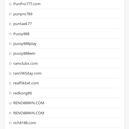
PunPro777.com
punpro789
puntaek77
Pussy888
pussy888play
pussy888win
ramclubx.com
rasri365day.com
realflikbet.com
redkong89
RENO88WIN.COM
RENO88WIN.COM
rich8188.com