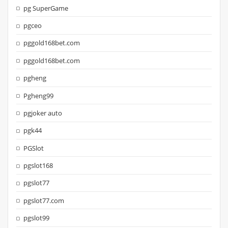
pg SuperGame
pgceo
pggold168bet.com
pggold168bet.com
pgheng
Pgheng99
pgjoker auto
pgk44
PGSlot
pgslot168
pgslot77
pgslot77.com
pgslot99