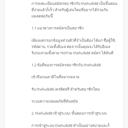
การลงทะเบียนสมัครสมาชิกกับ thehulk88 เป็นขั้นตอน
ที่ง่ายแล้วก็เร็ว สำหรับผู้เล่นใหม่ที่อยากได้ร่วมกับ
แพลตฟอร์มนี้
1.1 แนวทางการสมัครเป็นสมาชิก
เพียงแค่กรอกข้อมูลส่วนตัวที่จำเป็นต้อง ได้แก่ ชื่อผู้ใช้,
รหัสผ่าน, รวมทั้งอีเมล ต่อจากนั้นคุณจะได้รับอีเมล
รับรองรวมทั้งสามารถร่วม thehulk88 สมัคร ได้ทันที
1.2 ข้อดีของการสมัครสมาชิกกับ thehulk88
เข้าถึงเกมคาสิโนที่หลากหลาย
รับ thehulk88 เครดิตฟรี สำหรับสมาชิกใหม่
ระบบความปลอดภัยที่ทันสมัย
2. thehulk88 เข้าสู่ระบบ: ขั้นตอนการเข้าสู่ระบบ
การเข้าสู่ระบบ thehulk88 ทำเป็นอย่างสบายและก็