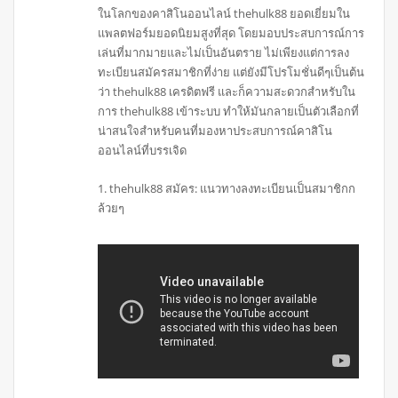
ในโลกของคาสิโนออนไลน์ thehulk88 ยอดเยี่ยมใน
แพลตฟอร์มยอดนิยมสูงที่สุด โดยมอบประสบการณ์การ
เล่นที่มากมายและไม่เป็นอันตราย ไม่เพียงแต่การลง
ทะเบียนสมัครสมาชิกที่ง่าย แต่ยังมีโปรโมชั่นดีๆเป็นต้น
ว่า thehulk88 เครดิตฟรี และก็ความสะดวกสำหรับใน
การ thehulk88 เข้าระบบ ทำให้มันกลายเป็นตัวเลือกที่
น่าสนใจสำหรับคนที่มองหาประสบการณ์คาสิโน
ออนไลน์ที่บรรเจิด
1. thehulk88 สมัคร: แนวทางลงทะเบียนเป็นสมาชิกก
ล้วยๆ