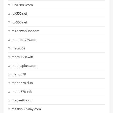
luis16888.com
lux555.net
lux555.net
m4newonline.com
mac1bet789.com
macau69
macau888.win
marinapluss.com
mario678
mario678.club
mario678.info
medee989.com
meekin365day.com