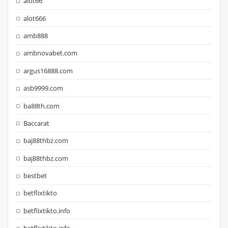
alot66
alot666
amb888
ambnovabet.com
argus16888.com
asb9999.com
ba88th.com
Baccarat
baj88thbz.com
baj88thbz.com
bestbet
betflixtikto
betflixtikto.info