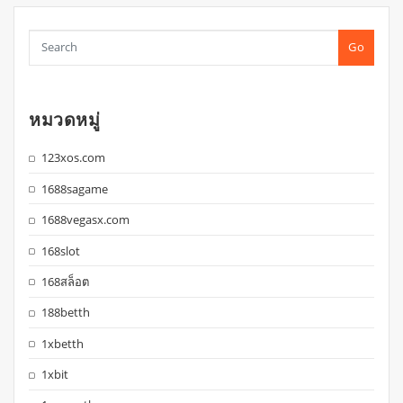
Go
หมวดหมู่
123xos.com
1688sagame
1688vegasx.com
168slot
168สล็อต
188betth
1xbetth
1xbit