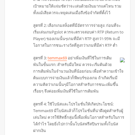
เป้าหมายให้แจ่มชัดว่าจะเล่นด้วยเงินมากแค่ไหน รวม
ทั้งแม้เสียควรจะหยุดเล่นเมื่อถึงข้อจำกัดที่ตั้งไว้
สูตรที่ 2: เลือกเกมสล็อตที่มีอัตราการจ่ายสูง: ก่อนที่จะ
เริ่มเล่นเกมPgslot ควรจะตรวจสอบค่า RTP (Return to
Player) ของเกมนั้นๆเกมที่มีค่า RTP สูงกว่า 95% จะมี
โอกาสในการชนะรางวัลที่สูงกว่าเกมที่มีค่า RTP ต่ำ
สูตรที่ 3:
temmax69
อย่าเพิ่มเงินที่ใช้ในการเดิม
พันในขั้นแรก: สำหรับมือใหม่ ควรจะเริ่มต้นด้วย
การเดิมพันในจำนวนเงินที่น้อยก่อน เพื่อทำความเข้าใจ
ต้นแบบการจ่ายเงินแล้วก็ฟีพบร์ของเกม ถ้าเกิดเริ่มมี
ความคิดว่าเกมนั้นๆมีโอกาสสำหรับการชนะเพิ่มขึ้น
เรื่อยๆ จึงค่อยเพิ่มเงินที่ใช้ในการเดิมพัน
สูตรที่ 4: ใช้โบนัสและโปรโมชั่นให้เกิดประโยชน์:
Temmax69 มีโบนัสแล้วก็โปรโมชั่นที่น่าดึงดูดสำหรับผู้
เล่นใหม่ ควรใช้สิทธิ์กลุ่มนี้เพื่อเพิ่มโอกาสสำหรับในการ
ได้กำไร โดยยิ่งไปกว่านั้นโบนัสฟรีสปินรวมทั้งโบนัส
ฝากเงิน