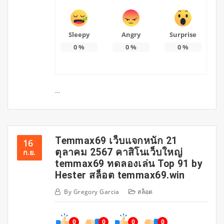
Sleepy
Angry
Surprise
0
%
0
%
0
%
…
Temmax69 เว็บแจกหนัก 21
16
ตุลาคม 2567 คาสิโนเว็บใหญ่
ก.ย.
temmax69 ทดลองเล่น Top 91 by
Hester สล็อต temmax69.win
By
Gregory Garcia
สล็อต
0
0
0
0