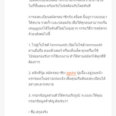
วิธีลงทะเบียนเป็นสมาชิกกับ temmax69 ง่ายๆภายใน
ไม่กี่ขั้นตอน พร้อมรับโบนัสต้อนรับโดยทันที
การลงทะเบียนสมัครสมาชิกกับ สล็อต นั้นถูกวางแบบมา
ให้สบาย รวดเร็ว และปลอดภัย เพื่อให้ทุกคนสามารถเริ่ม
เล่นpgslotได้ในทันทีโดยไม่ยุ่งยาก กรรมวิธีการสมัครก
ล้วยๆดังต่อไปนี้
1. ไปสู่เว็บไซต์ Temmax69: เปิดเว็บไซต์ temmax69
ผ่านมือถือ คอมพิวเตอร์ หรือแท็บเล็ต ทุกเครื่องใช้
ไม้สอยรองรับการใช้แรงงาน ทำให้ท่านสมัครได้ทุกที่ที่
ต้องการ
2. คลิกที่ปุ่ม สมัครสมาชิก:
pgslot
ปุ่มนี้จะอยู่บนหน้า
แรกของเว็บอย่างแจ่มแจ้ง เพื่อคุณเริ่มต้นลงทะเบียนได้
อย่างสะดวกสบาย
3. กรอกข้อมูลส่วนตัวให้ครบบริบรูณ์: ระบบจะให้คุณ
กรอกข้อมูลสำคัญ ดังเช่นว่า
• ชื่อ-สกุลจริง