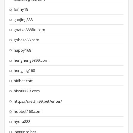
funny18
gaojing888
goatza888fin.com
gobaza88.com
happy168
hengheng9899.com
hengjing168
hi6bet.com
hiso8888s.com
https://sretthi99.bet/enter/
hubbet168.com
hydra888
ib888pro.bet