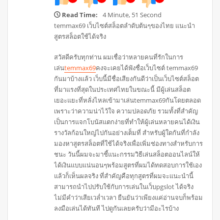
Read Time:
4 Minute, 51 Second
temmax69 เว็บไซต์สล็อตลำดับต้นๆของไทย แนะนำ
สูตรสล็อตใช้ได้จริง
สวัสดีครับทุกท่าน ผมเชื่อว่าหลายคนที่รักในการ
เล่น
temmax69
คงจะเคยได้ฟังชื่อเว็บไซต์ temmax69
กันมาบ้างแล้ว เว็บนี้มีชื่อเสียงกันดีว่าเป็นเว็บไซต์สล็อต
ที่มาแรงที่สุดในประเทศไทยในขณะนี้ มีผู้เล่นสล็อต
เยอะแยะที่หลั่งไหลเข้ามาเล่นtemmax69กันโดยตลอด
เพราะว่าความน่าไว้ใจ ความปลอดภัย รวมทั้งที่สำคัญ
เป็นการแจกโบนัสแตกง่ายที่ทำให้ผู้เล่นหลายคนได้เงิน
รางวัลก้อนใหญ่ไปกันอย่างเต็มที่ สำหรับผู้ใดกันที่กำลัง
มองหาสูตรสล็อตที่ใช้ได้จริงเพื่อเพิ่มช่องทางสำหรับการ
ชนะ วันนี้ผมจะมาชี้แนะกรรมวิธีเล่นสล็อตออนไลน์ให้
ได้เงินแบบแน่นอนๆพร้อมสูตรที่ผมได้ทดสอบการใช้เอง
แล้วก็เห็นผลจริง ที่สำคัญคือทุกสูตรที่ผมจะแนะนำนี้
สามารถนำไปปรับใช้กับการเล่นในเว็บpgslot ได้จริง
ไม่มีคำว่าเสียเวล่ำเวลา ยืนยันว่าเพียงแค่อ่านจบก็พร้อม
ลงมือเล่นได้ทันที ไปดูกันเลยครับว่ามีอะไรบ้าง