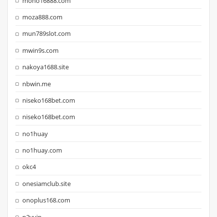
mono16888.com
moza888.com
mun789slot.com
mwin9s.com
nakoya1688.site
nbwin.me
niseko168bet.com
niseko168bet.com
no1huay
no1huay.com
okc4
onesiamclub.site
onoplus168.com
p2vvip