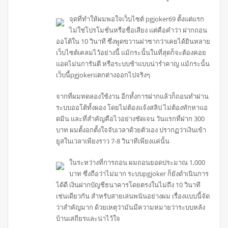
จุดที่ทำให้ผมพอใจเว็บไซต์ pgjoker69 ตั้งแต่แรก
ไม่ใช่โปรโมชั่นหรือชื่อเสียง แต่คือคำว่า ฝากถอน
ออโต้ใน 10 วินาที ซึ่งพูดขวานผ่าซากว่าเคยได้ยินหลาย
เว็บไซต์เคลมไว้อย่างนี้ แม้กระนั้นในที่สุดก็จะต้องคอย
แอดไม่นการันตี หรือระบบช้าแบบน่ารำคาญ แม้กระนั้น
เว็บนี้pgjokerแตกต่างออกไปจริงๆ
จากที่ผมทดลองใช้งาน อีกทั้งการฝากแล้วก็ถอนทำผ่าน
ระบบออโต้ทั้งผอง โดยไม่ต้องแจ้งสลิป ไม่ต้องทักหาแอ
ดมิน และที่สำคัญคือไวอย่างชัดเจน วันแรกที่ฝาก 300
บาท ผมตั้งอกตั้งใจจับเวลาด้วยตัวเอง ปรากฏว่าเงินเข้า
ยูสในเวลาเพียงราว 7-8 วินาทีเพียงแค่นั้น
ในระหว่างที่การถอน ผมถอนยอดประมาณ 1,000
บาท ซึ่งถือว่าไม่มาก ระบบpgjoker ก็ยังดำเนินการ
ได้ดี เงินฝากบัญชีธนาคารโดยตรงในไม่ถึง 10 วินาที
เช่นเดียวกัน สำหรับสายเล่นพนันอย่างผม เรื่องแบบนี้จัด
ว่าสำคัญมาก ด้วยเหตุว่ามันมีความหมายว่าระบบหลัง
บ้านเสถียรและน่าไว้ใจ