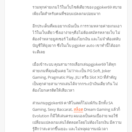
รวมทุกค่ายเกมไว้ในเว็บไซต์เดียวของ pgjoker69 สบาย
เพียงใดสำหรับคนที่ชอบแปลงเกมบ่อยมาก
อีกประเด็นที่ผมอยากเน้นเป็น การรวมหลายค่ายเกมเอา
ไว้ในเว็บเดียว ซึ่งเอาง่ายๆคือไม่ต้องสมัครหลายเว็บ ไม่
ต้องจำหลายยูสเซอร์ ไม่ต้องโยกเงิน และไม่จำต้องสลับ
บัญชีให้ยุ่งยาก ซึ่งในเว็บ pgjoker auto เขาทำนี้ได้ออก
จะดีเลย
เมื่อเข้าระบบ คุณสามารถเลือกเล่นpgjoker69 ได้ทุก
ค่ายเกมที่คุณคุ้นเคย ไม่ว่าจะเป็น PG Soft, Joker
Gaming, Pragmatic Play, JILI หรือ Slot XO ที่สำคัญ
เป็นทุกค่ายสามารถเล่นได้จากกระเป๋าเงินเดียวกัน ไม่
ต้องโยกเครดิตให้เสียเวลา
ส่วนเกมpgjoker69 คาสิโนสดก็ไม่แพ้กัน อีกทั้ง SA
Gaming, Sexy Baccarat,
สล็อต
Dream Gaming แล้วก็
Evolution ก็มีให้เล่นครบ ผมเองเป็นคนเบื่อง่าย พอใช้
เปลี่ยนแปลงเกมเล่นได้ตลอดโดยไม่ต้องโยกเงิน มีความ
รู้สึกว่าสะดวกขึ้นเยอะ และไม่หลุดอารมณ์เวลา