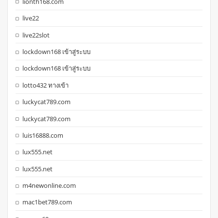
lionth168.com
live22
live22slot
lockdown168 เข้าสู่ระบบ
lockdown168 เข้าสู่ระบบ
lotto432 ทางเข้า
luckycat789.com
luckycat789.com
luis16888.com
lux555.net
lux555.net
m4newonline.com
mac1bet789.com