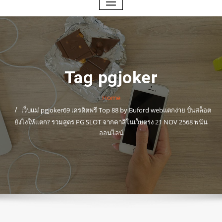
Tag pgjoker
Home
เว็บแม่ pgjoker69 เครดิตฟรี Top 88 by Buford webแตกง่าย ปั่นสล็อต
ยังไงให้แตก? รวมสูตร PG SLOT จากคาสิโนเว็บตรง 21 NOV 2568 พนัน
ออนไลน์