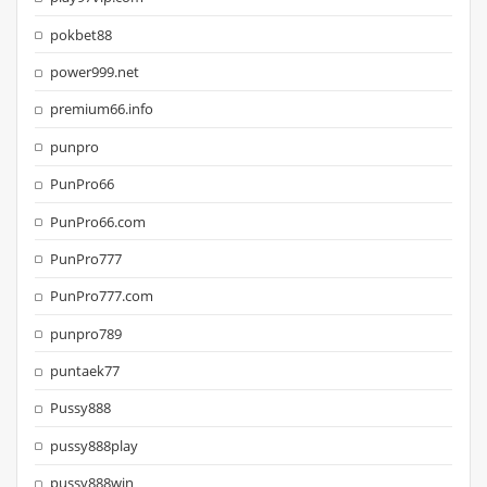
pokbet88
power999.net
premium66.info
punpro
PunPro66
PunPro66.com
PunPro777
PunPro777.com
punpro789
puntaek77
Pussy888
pussy888play
pussy888win