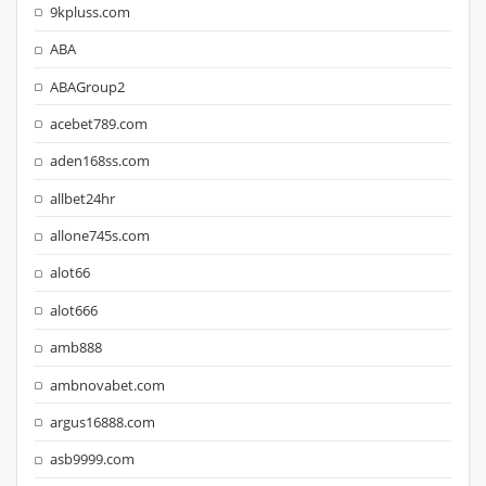
9kpluss.com
ABA
ABAGroup2
acebet789.com
aden168ss.com
allbet24hr
allone745s.com
alot66
alot666
amb888
ambnovabet.com
argus16888.com
asb9999.com