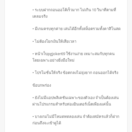
• ระบบฝากถอนออโต้เร็วมาก ไม่เกิน 10 วินาทีตามที่
เคลมจริง
• มีเกมครบทุกค่าย เล่นได้อีกทั้งสล็อตรวมทั้งคาสิโนสด
• ไม่ต้องโยกเงินให้เสียเวลา
• หน้าเว็บpgjoker69 ใช้งานง่าย เหมาะสมกับทุกคน
โดยเฉพาะอย่างยิ่งมือใหม่
• โปรโมชั่นให้จริง ข้อตกลงไม่ยุ่งยาก ถอนออกได้จริง
ข้อบกพร่อง
• ยังไม่มีแอปพลิเคชันเฉพาะของตัวเอง จำเป็นต้องเล่น
ผ่านโปรแกรมสำหรับท่องอินเตอร์เน็ตเพียงแค่นั้น
• บางเกมไม่มีโหมดทดลองเล่น จำต้องสมัครแล้วก็ฝาก
ก่อนถึงจะเข้าดูได้