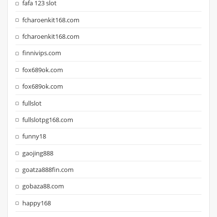
fafa 123 slot
fcharoenkit168.com
fcharoenkit168.com
finnivips.com
fox689ok.com
fox689ok.com
fullslot
fullslotpg168.com
funny18
gaojing888
goatza888fin.com
gobaza88.com
happy168