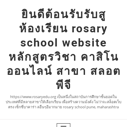
Skip
to
ยินดีต้อนรับรับสู
content
ห้องเรียน rosary
school website
หลักสูตรวิชา คาสิโน
ออนไลน์ สาขา สลอต
พีจี
https://www.rosaryedu.org เป็นหนึ่งในสถาบันการศึกษาชั้นยอดใน
ประเทศที่มีหลายสาขาให้เลือกเรียน เพื่อสร้างความมั่งคั่ง ไม่ว่าจะสล็อตเว็บ
ตรง เซ็กซี่บาคาร่า ลอื่นๆอีมากมาย rosary school pune, maharashtra