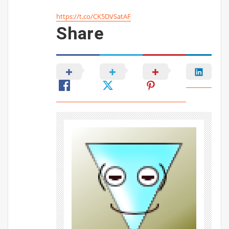
https://t.co/CK5DVSatAF
Share