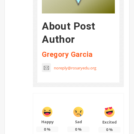
About Post
Author
Gregory Garcia
noreply@rosaryedu.org
Happy
Sad
Excited
0
%
0
%
0
%