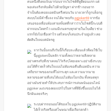
คนหนึ่งที่เคยเจ็บมาก่อนจากเว็บไซต์ที่ดูดีตอนแรก แต่
พอเล่นจริงกลับเต็มไปด้วยปัญหา ฝากช้า ถอนยาก
จำเป็นต้องคอยแอดมินครึ่งค่อนวัน บางเวลาก็ถูกบล็อกยู
สแบบไม่มีคำชี้แจง จนได้มาพบกับ
pgjoker69
จากข้อ
เสนอของเพื่อนพ้องสายสล็อตที่กล่าวว่าเว็บไซต์นี้ระบบดี
ฝากถอนโคตรไว แถมมีเกมครบทุกค่ายในเว็บเดียว ช่วง
แรกก็ยังไม่เชื่อเท่าไร แต่ไหนๆก็เล่นประจำอยู่แล้ว เลย
ตัดสินใจลองสมัครดู
จากวันนั้นจนถึงวันนี้ก็เกือบจะเดือนแล้วที่ผมใช้เว็บ
นี้pgjokerเป็นหลัก รวมทั้งพบว่าหลายสิ่งหลาย
อย่างตรงกับที่เขาเคลมไว้จริงๆโดยเฉพาะอย่างยิ่งระบบ
ออโต้ที่รวดเร็วทันใจแบบไม่ต้องขอคืนดีแอดมิน ความ
เสถียรภาพของเกมที่ไม่กระตุก และความมากมาย
หลายของค่ายที่เล่นได้แบบไม่ต้องโยกเงิน ทั้งหมดทุก
อย่างมันช่วยทำให้ประสบการณ์การเล่นพนันออนไลน์
pgjoker autoของผมแปรไปในทางที่ดียิ่งขึ้นแบบไม่ได้
นึกฝันเลยจริงๆ
ระบบฝากถอนออโต้ของเว็บ pgjoker69 ปฏิบัติงาน
ได้เร็วจริงหรือแค่โฆษณาเพื่อเรียกลูกค้า