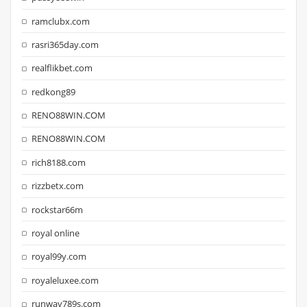
ramclubx.com
rasri365day.com
realflikbet.com
redkong89
RENO88WIN.COM
RENO88WIN.COM
rich8188.com
rizzbetx.com
rockstar66m
royal online
royal99y.com
royaleluxee.com
runway789s.com