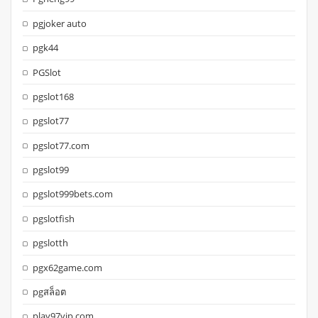
pgjoker auto
pgk44
PGSlot
pgslot168
pgslot77
pgslot77.com
pgslot99
pgslot999bets.com
pgslotfish
pgslotth
pgx62game.com
pgสล็อต
play97vip.com