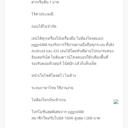
ฝากเริ่มต้น 1 บาท
ไร้ค่าประเพณี
ถอนได้ไม่จำกัด
เล่นได้ทุกเครื่องไม้เครื่องมือ ไม่ต้องโหลดแอป
pggold88 รองรับการใช้งานผ่านมือถือทุกระบบ ทั้งยัง
Android และ iOS เล่นได้โดยทันทีผ่านโปรแกรมท่อง
อินเตอร์เน็ต ไม่ต้องดาวน์โหลดแอปให้เปลืองพื้นที่
รองรับคอมพิวเตอร์ โน้ตบุ๊ก แล้วก็แท็บเล็ต
หน้าเว็บไซต์โหลดไว ไม่ค้าง
ระบบภาษาไทย ใช้งานง่าย
ไม่ต้องโยกเงินเข้าเกม
โปรโมชั่นสุดพิเศษจาก pggold88
สมาชิกใหม่รับโบนัส 100% สูงสุด 1,000 บาท