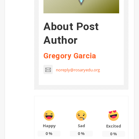
About Post
Author
Gregory Garcia
noreply@rosaryedu.org
Happy
Sad
Excited
0
%
0
%
0
%