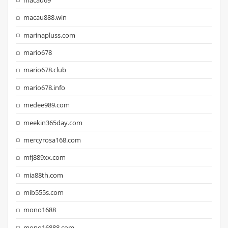
macau888.win
marinapluss.com
mario678
mario678.club
mario678.info
medee989.com
meekin365day.com
mercyrosa168.com
mfj889xx.com
mia88th.com
mib555s.com
mono1688
mono16888.com