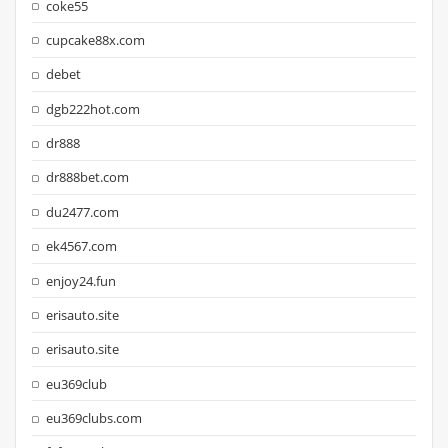
coke55
cupcake88x.com
debet
dgb222hot.com
dr888
dr888bet.com
du2477.com
ek4567.com
enjoy24.fun
erisauto.site
erisauto.site
eu369club
eu369clubs.com