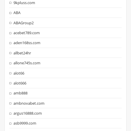
9kpluss.com
ABA
ABAGroup2
acebet789.com
aden168ss.com
allbet24hr
allone745s.com
alot66
alot666
amb888
ambnovabet.com
argus16888.com
asb9999.com