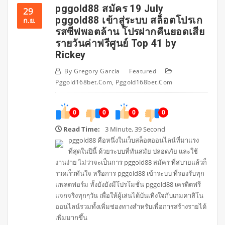
pggold88 สมัคร 19 July
29
pggold88 เข้าสู่ระบบ สล็อตโปรเก
ก.ย.
รสซีฟพอตล้าน โปรฝากคืนยอดเสีย
รายวันค่าฟรีศูนย์ Top 41 by
Rickey
By
Gregory Garcia
Featured
Pggold168bet.com
,
Pggold168bet.com
0
0
0
0
Read Time:
3 Minute, 39 Second
pggold88 คือหนึ่งในเว็บสล็อตออนไลน์ที่มาแรง
ที่สุดในปีนี้ ด้วยระบบที่ทันสมัย ปลอดภัย และใช้
งานง่าย ไม่ว่าจะเป็นการ pggold88 สมัคร ที่สบายแล้วก็
รวดเร็วทันใจ หรือการ pggold88 เข้าระบบ ที่รองรับทุก
แพลตฟอร์ม ทั้งยังยังมีโปรโมชั่น pggold88 เครดิตฟรี
แจกจริงทุกๆวัน เพื่อให้ผู้เล่นได้บันเทิงใจกับเกมคาสิโน
ออนไลน์รวมทั้งเพิ่มช่องทางสำหรับเพื่อการสร้างรายได้
เพิ่มมากขึ้น