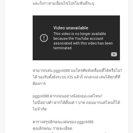
และก็เก่า ตามเงื่อนไขโปรโมชั่นที่ระบุ
สามารถเล่น pggold88 บนโทรศัพท์เคลื่อนที่ได้หรือไม่?
ได้ รองรับทั้งยังระบบ iOS แล้วก็ Android เล่นได้ทุกที่ที่
ต้องการ
pggold88 ฝากถอนอย่างน้อยเยอะแค่ไหน?
ไม่มีอย่างต่ำ ฝากได้ตั้งแต่ 1 บาท ถอนมากแค่ไหนก็ได้
ไม่จำกัด
ตารางสรุปลักษณะเด่นของ pggold88
คุณลักษณะ รายละเอียด