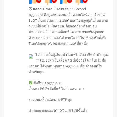
0
0
0
0
Read Time:
3 Minute, 11 Second
pggold88 คือศูนย์รวมเกมสล็อตออนไลน์จากค่าย PG
SLOT เว็บตรงไม่ผ่านเอเย่นต์ ยอดนิยมสูงสุดในไทย ด้วย
ระบบที่นำสมัย มั่นคง และก็ปลอดภัย พร้อมมอบ
ประสบการณ์การเล่นสล็อตที่แตกง่าย จ่ายจริงทุกยอด
ด้วย ระบบฝากถอนออโต้ ภายใน 10 วินาที รองรับทั้งยัง
TrueMoney Wallet และทุกแบงค์ชั้นหนึ่ง
ไม่ว่าจะเป็นผู้เล่นหน้าใหม่หรือมืออาชีพ ถ้าเกิดคุณ
กำลังมองหาเว็บสล็อต PG ที่เชื่อถือได้ มีโปรโมชั่น
แรง เล่นได้ทุกหนทุกแห่ง pggold88 เป็นคำตอบที่ใช่
สำหรับคุณ
ข้อดีของ pggold88
เว็บตรง PG ลิขสิทธิ์แท้ ไม่ผ่านคนกลาง
รวมเกมสล็อตแตกง่าย RTP สูง
ฝากถอนระบบออโต้ 10 วินาที ไม่มีขั้นต่ำ