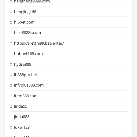
hengheng9899.com
hengjing168
hi6bet.com
hiso8888s.com
https://sretthi99.bet/enter/
hubbet168.com
hydra888
ib888pro.bet
infyplus888.com
item388.com
Jinda55
jinda888
Joker123