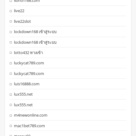
lionth168.com
live22
live22slot
lockdown168 เข้าสู่ระบบ
lockdown168 เข้าสู่ระบบ
lotto432 ทางเข้า
luckycat789.com
luckycat789.com
luis16888.com
lux555.net
lux555.net
m4newonline.com
mac1bet789.com
macau69