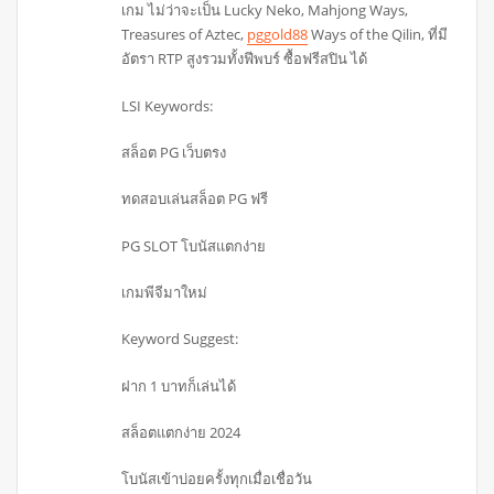
เกม ไม่ว่าจะเป็น Lucky Neko, Mahjong Ways,
Treasures of Aztec,
pggold88
Ways of the Qilin, ที่มี
อัตรา RTP สูงรวมทั้งฟีพบร์ ซื้อฟรีสปิน ได้
LSI Keywords:
สล็อต PG เว็บตรง
ทดสอบเล่นสล็อต PG ฟรี
PG SLOT โบนัสแตกง่าย
เกมพีจีมาใหม่
Keyword Suggest:
ฝาก 1 บาทก็เล่นได้
สล็อตแตกง่าย 2024
โบนัสเข้าบ่อยครั้งทุกเมื่อเชื่อวัน