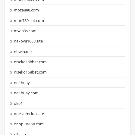
moza888.com
mun789slot.com
mwin9s.com
nakoya1688.site
nbwin.me
niseko168bet.com
niseko168bet.com
no1huay
no1huay.com
okc4
onesiamclub.site
onoplus168.com
p2vvip