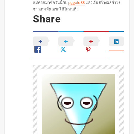
สมัครสมาชิกวันนี้กับ
pggold88
แล้วเริ่มสร้างผลกำไร
จากเกมที่คุณรักได้ในทันที!
Share