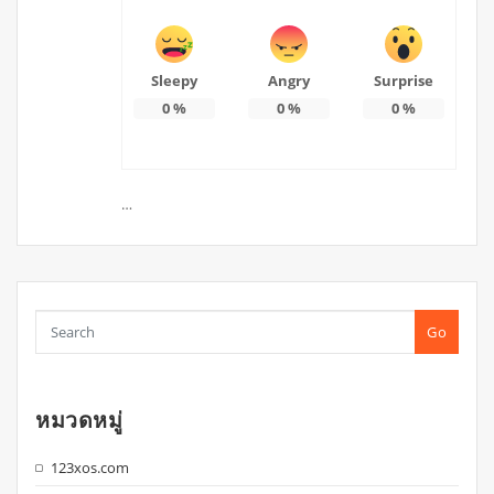
Sleepy
Angry
Surprise
0
%
0
%
0
%
…
Go
หมวดหมู่
123xos.com