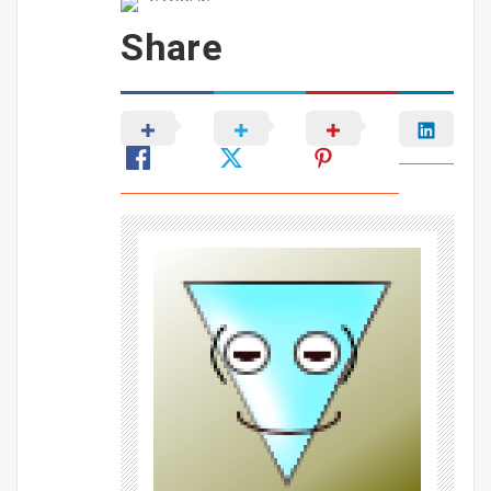
Share