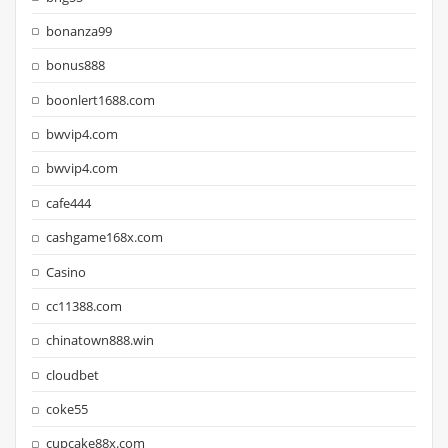
bonanza99
bonus888
boonlert1688.com
bwvip4.com
bwvip4.com
cafe444
cashgame168x.com
Casino
cc11388.com
chinatown888.win
cloudbet
coke55
cupcake88x.com