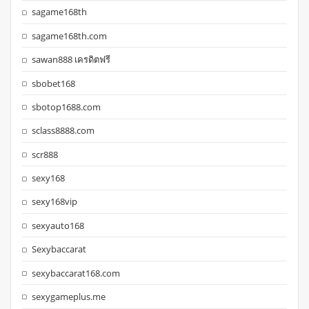
sagame168th
sagame168th.com
sawan888 เครดิตฟรี
sbobet168
sbotop1688.com
sclass8888.com
scr888
sexy168
sexy168vip
sexyauto168
Sexybaccarat
sexybaccarat168.com
sexygameplus.me