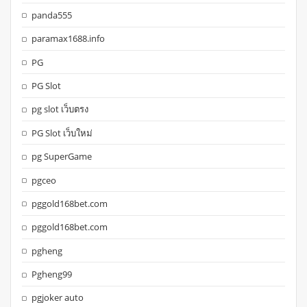
panda555
paramax1688.info
PG
PG Slot
pg slot เว็บตรง
PG Slot เว็บใหม่
pg SuperGame
pgceo
pggold168bet.com
pggold168bet.com
pgheng
Pgheng99
pgjoker auto