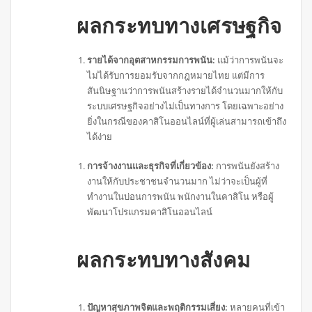
ผลกระทบทางเศรษฐกิจ
รายได้จากอุตสาหกรรมการพนัน:
แม้ว่าการพนันจะ
ไม่ได้รับการยอมรับจากกฎหมายไทย แต่มีการ
สันนิษฐานว่าการพนันสร้างรายได้จำนวนมากให้กับ
ระบบเศรษฐกิจอย่างไม่เป็นทางการ โดยเฉพาะอย่าง
ยิ่งในกรณีของคาสิโนออนไลน์ที่ผู้เล่นสามารถเข้าถึง
ได้ง่าย
การจ้างงานและธุรกิจที่เกี่ยวข้อง:
การพนันยังสร้าง
งานให้กับประชาชนจำนวนมาก ไม่ว่าจะเป็นผู้ที่
ทำงานในบ่อนการพนัน พนักงานในคาสิโน หรือผู้
พัฒนาโปรแกรมคาสิโนออนไลน์
ผลกระทบทางสังคม
ปัญหาสุขภาพจิตและพฤติกรรมเสี่ยง:
หลายคนที่เข้า