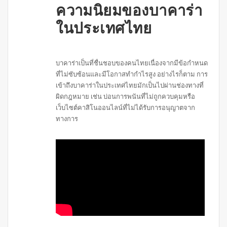
ความนิยมของบาคาร่า
ในประเทศไทย
บาคาร่าเป็นที่ชื่นชอบของคนไทยเนื่องจากมีข้อกำหนด
ที่ไม่ซับซ้อนและมีโอกาสทำกำไรสูง อย่างไรก็ตาม การ
เข้าถึงบาคาร่าในประเทศไทยมักเป็นไปผ่านช่องทางที่
ผิดกฎหมาย เช่น บ่อนการพนันที่ไม่ถูกควบคุมหรือ
เว็บไซต์คาสิโนออนไลน์ที่ไม่ได้รับการอนุญาตจาก
ทางการ