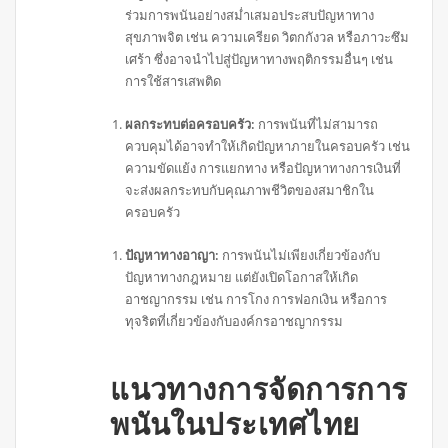
ร่วมการพนันอย่างสม่ำเสมอประสบปัญหาทาง
สุขภาพจิต เช่น ความเครียด วิตกกังวล หรือภาวะซึม
เศร้า ซึ่งอาจนำไปสู่ปัญหาทางพฤติกรรมอื่นๆ เช่น
การใช้สารเสพติด
ผลกระทบต่อครอบครัว:
การพนันที่ไม่สามารถ
ควบคุมได้อาจทำให้เกิดปัญหาภายในครอบครัว เช่น
ความขัดแย้ง การแยกทาง หรือปัญหาทางการเงินที่
จะส่งผลกระทบกับคุณภาพชีวิตของสมาชิกใน
ครอบครัว
ปัญหาทางอาญา:
การพนันไม่เพียงเกี่ยวข้องกับ
ปัญหาทางกฎหมาย แต่ยังเปิดโอกาสให้เกิด
อาชญากรรม เช่น การโกง การฟอกเงิน หรือการ
ทุจริตที่เกี่ยวข้องกับองค์กรอาชญากรรม
แนวทางการจัดการการ
พนันในประเทศไทย