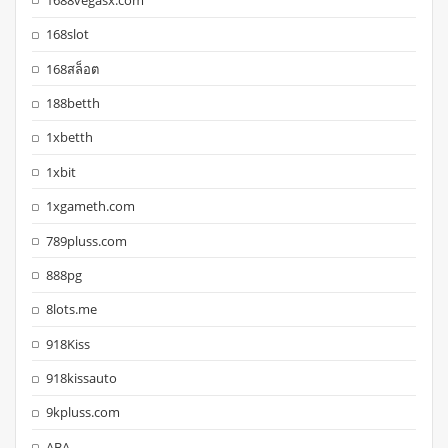
168slot
168สล็อต
188betth
1xbetth
1xbit
1xgameth.com
789pluss.com
888pg
8lots.me
918Kiss
918kissauto
9kpluss.com
ABA