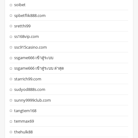
soibet
spbetflik888.com
sretthi99
ss168vip.com
ssc915casino.com
ssgame666 เข้าสู่ระบบ
ssgame666 เข้าสู่ระบบ ล่าสุด
starrich99.com
sudyod888s.com
sunny9999club.com
tangtem168
temmax69
thehulk88