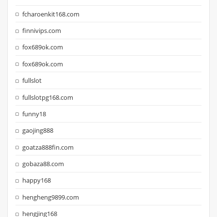
fcharoenkit168.com
finnivips.com
fox689ok.com
fox689ok.com
fullslot
fullslotpg168.com
funny18
gaojing888
goatza888fin.com
gobaza88.com
happy168
hengheng9899.com
hengjing168