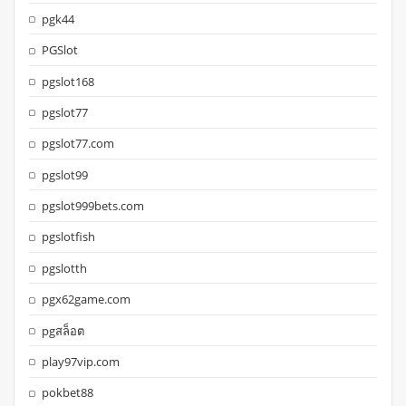
pgk44
PGSlot
pgslot168
pgslot77
pgslot77.com
pgslot99
pgslot999bets.com
pgslotfish
pgslotth
pgx62game.com
pgสล็อต
play97vip.com
pokbet88