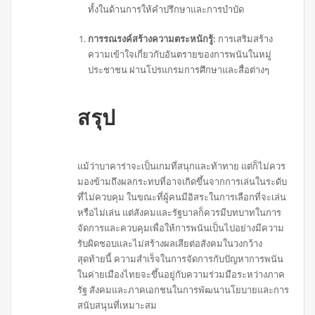
ทั้งในด้านการให้คำปรึกษาและการบำบัด
การรณรงค์สร้างความตระหนักรู้:
การเสริมสร้าง
ความเข้าใจเกี่ยวกับอันตรายของการพนันในหมู่
ประชาชน ผ่านโปรแกรมการศึกษาและสื่อต่างๆ
สรุป
แม้ว่าบาคาร่าจะเป็นเกมที่สนุกและท้าทาย แต่ก็ไม่ควร
มองข้ามถึงผลกระทบที่อาจเกิดขึ้นจากการเล่นในระดับ
ที่ไม่ควบคุม ในขณะที่ผู้คนมีอิสระในการเลือกที่จะเล่น
หรือไม่เล่น แต่สังคมและรัฐบาลก็ควรมีบทบาทในการ
จัดการและควบคุมเพื่อให้การพนันเป็นไปอย่างมีความ
รับผิดชอบและไม่สร้างผลเสียต่อสังคมในวงกว้าง
สุดท้ายนี้ ความสำเร็จในการจัดการกับปัญหาการพนัน
ในค่ายเมืองไทยจะขึ้นอยู่กับความร่วมมือระหว่างภาค
รัฐ สังคมและภาคเอกชนในการพัฒนานโยบายและการ
สนับสนุนที่เหมาะสม