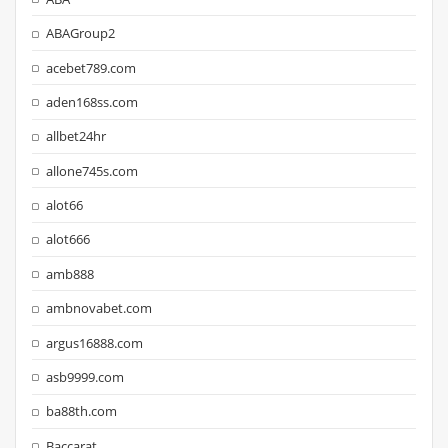
ABAGroup2
acebet789.com
aden168ss.com
allbet24hr
allone745s.com
alot66
alot666
amb888
ambnovabet.com
argus16888.com
asb9999.com
ba88th.com
Baccarat