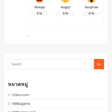
Sleepy
Angry
Surprise
0
%
0
%
0
%
…
Go
หมวดหมู่
123xos.com
1688sagame
1688vegasx.com