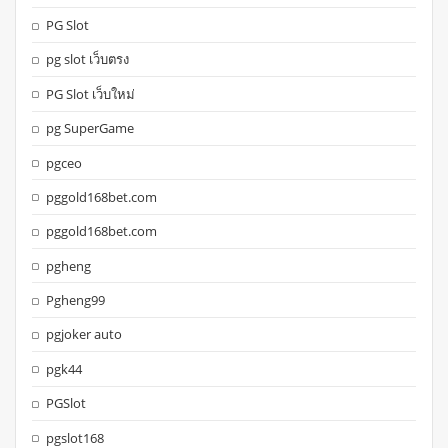
PG Slot
pg slot เว็บตรง
PG Slot เว็บใหม่
pg SuperGame
pgceo
pggold168bet.com
pggold168bet.com
pgheng
Pgheng99
pgjoker auto
pgk44
PGSlot
pgslot168