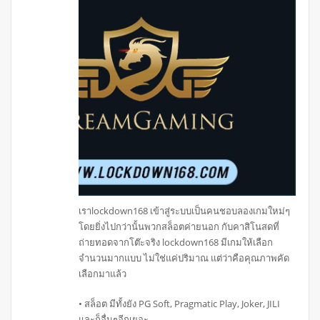
เราlockdown168 เข้าสู่ระบบเป็นคนชอบลองเกมใหม่ๆ
โดยยิ่งไปกว่านั้นพวกสล็อตค่ายนอก กับคาสิโนสดที่
ถ่ายทอดจากโต๊ะจริง lockdown168 มีเกมให้เลือก
จำนวนมากแบบ ไม่ใช่แค่ปริมาณ แต่ว่าคือคุณภาพคัด
เลือกมาแล้ว
• สล็อต มีทั้งยัง PG Soft, Pragmatic Play, Joker, JILI
และก็อื่นๆอีกเยอะ