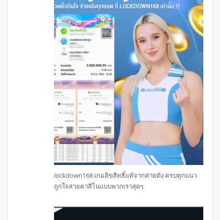
lockdown168 เกมลิขสิทธิ์แท้จากค่ายดัง ครบทุกแนว
ถูกใจสายคาสิโนแบบพวกเราสุดๆ