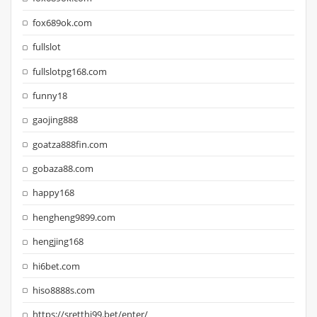
fox689ok.com
fullslot
fullslotpg168.com
funny18
gaojing888
goatza888fin.com
gobaza88.com
happy168
hengheng9899.com
hengjing168
hi6bet.com
hiso8888s.com
https://sretthi99.bet/enter/