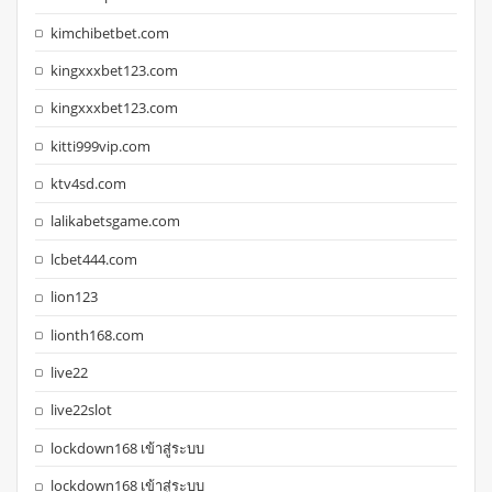
kimchibetbet.com
kingxxxbet123.com
kingxxxbet123.com
kitti999vip.com
ktv4sd.com
lalikabetsgame.com
lcbet444.com
lion123
lionth168.com
live22
live22slot
lockdown168 เข้าสู่ระบบ
lockdown168 เข้าสู่ระบบ