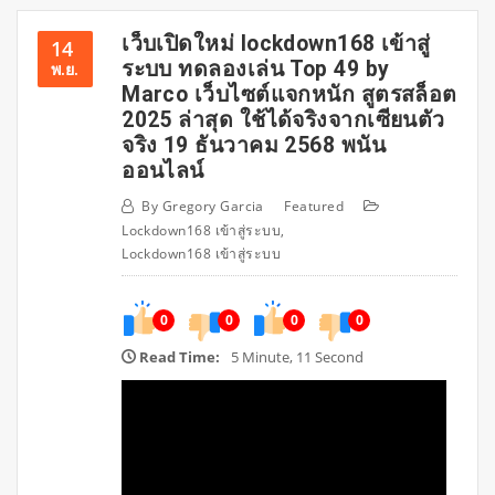
เว็บเปิดใหม่ lockdown168 เข้าสู่
14
ระบบ ทดลองเล่น Top 49 by
พ.ย.
Marco เว็บไซต์แจกหนัก สูตรสล็อต
2025 ล่าสุด ใช้ได้จริงจากเซียนตัว
จริง 19 ธันวาคม 2568 พนัน
ออนไลน์
By
Gregory Garcia
Featured
Lockdown168 เข้าสู่ระบบ
,
Lockdown168 เข้าสู่ระบบ
0
0
0
0
Read Time:
5 Minute, 11 Second