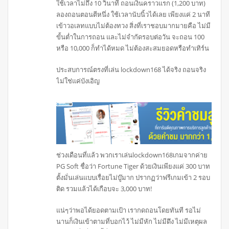
ใช้เวลาไม่ถึง 10 วินาที ถอนเงินคราวแรก (1,200 บาท)
ลองถอนตอนตีหนึ่ง ใช้เวลานับนิ้วได้เลย เพียงแค่ 2 นาที
เข้าวอเลทแบบไม่ต้องทวง สิ่งที่เราชอบมากมายคือ ไม่มี
ขั้นต่ำในการถอน และไม่จำกัดรอบต่อวัน จะถอน 100
หรือ 10,000 ก็ทำได้หมด ไม่ต้องสะสมยอดหรือทำเทิร์น
ประสบการณ์ตรงที่เล่น lockdown168 ได้จริง ถอนจริง
ไม่ใช่แค่บังเอิญ
ช่วงเดือนที่แล้ว พวกเราเล่นlockdown168เกมจากค่าย
PG Soft ชื่อว่า Fortune Tiger ด้วยเงินเพียงแค่ 300 บาท
ตั้งมั่นเล่นแบบเรื่อยไม่บู๊มาก ปรากฏว่าฟรีเกมเข้า 2 รอบ
ติด รวมแล้วได้เกือบจะ 3,000 บาท!
แน่ๆว่าพอได้ยอดตามเป้า เรากดถอนโดยทันที รอไม่
นานก็เงินเข้าตามที่บอกไว้ ไม่มีหัก ไม่มีดึง ไม่มีเหตุผล