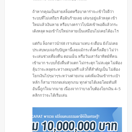
ถ้าหากคุณเป็นสายสล็อตหรือบาคาร่าจะเข้าใจดีว่า
ระบบที่ไม่เสถียร คือฝันร้ายเลย เล่นๆอยู่แล้วหลุด เข้า
ใหม่แล้วเงินหาย หรือบางคราวโบนัสเข้าพอดีแล้วกระ
เด้งหลุด พอเข้าไปใหม่กลายเป็นเสมือนไม่เคยได้อะไร
แต่กับ ล็อกดาวน์168 เราเล่นมาแทบ 4 เดือน ยังไม่เคย
ประสบพบเจอกับปัญหานี้เลยแม้กระทั้งครั้งเดียว ไม่ว่า
จะเล่นช่วงเที่ยงคืน ตอนเย็น หรือวันเสาร์อาทิตย์ที่คน
เข้ามาก ระบบก็ยังลื่นหัวแตก ไม่กระตุก ไม่สะดุด ไม่ต้อง
ลุ้นว่าจะหลุดระหว่างหมุนฟรี แล้วก็ที่สำคัญเป็น ไม่ต้อง
โยกเงินไปๆมาๆระหว่างค่ายเกม แค่เพิ่มเงินเข้ากระเป๋า
หลัก ก็สามารถกดเล่นทุกเกม ทุกค่ายได้เลยโดยทันที
อันนี้ถูกใจมากมาย เนื่องจากว่าบางเว็บต้องโยกเงิน 4–5
คลิกกว่าจะได้เริ่มเล่น