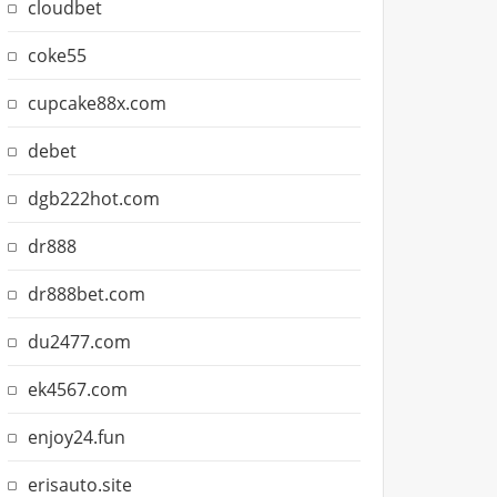
cloudbet
coke55
cupcake88x.com
debet
dgb222hot.com
dr888
dr888bet.com
du2477.com
ek4567.com
enjoy24.fun
erisauto.site