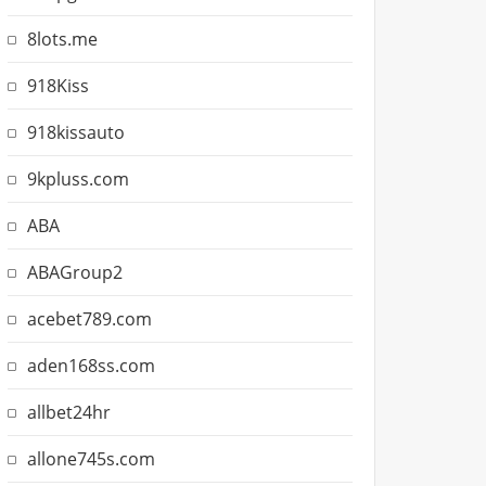
8lots.me
918Kiss
918kissauto
9kpluss.com
ABA
ABAGroup2
acebet789.com
aden168ss.com
allbet24hr
allone745s.com