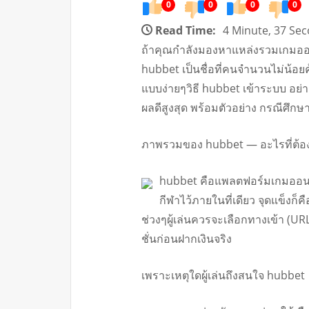
0
0
0
0
Read Time:
4 Minute, 37 Se
ถ้าคุณกำลังมองหาแหล่งรวมเกมออนไ
hubbet เป็นชื่อที่คนจำนวนไม่น้อยค
แบบง่ายๆวิธี hubbet เข้าระบบ อย
ผลดีสูงสุด พร้อมตัวอย่าง กรณีศึก
ภาพรวมของ hubbet — อะไรที่ต้อง
hubbet คือแพลตฟอร์มเกมออนไล
กีฬาไว้ภายในที่เดียว จุดแข็ง
ช่วงๆผู้เล่นควรจะเลือกทางเข้า (UR
ชั่นก่อนฝากเงินจริง
เพราะเหตุใดผู้เล่นถึงสนใจ hubbet