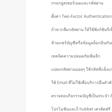
กรอกยูสเซอร์เนมและรหัสผ่าน
ตั้งค่า Two-Factor Authentication 
ถ้าหากลืมรหัสผ่าน ให้ใช้ฟังก์ชันร
ห้ามแชร์บัญชีหรือข้อมูลล็อกอินกับ
เทคนิคความปลอดภัยเพิ่มอีก
แปลงรหัสผ่านบ่อยๆ ใช้รหัสที่แข็งแ
ใช้ Email ที่ไม่ใช้เพื่อบริการอื่นสำ
ตรวจสอบกิจกรรมบัญชีเป็นประจำ ถ้
โปรโมชั่นและก็ hubbet เครดิตฟรี 