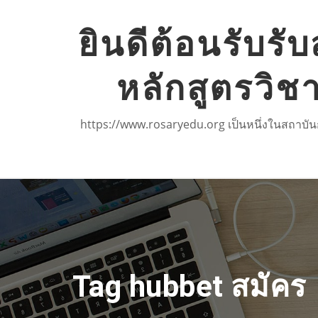
Skip
to
ยินดีต้อนรับรั
content
หลักสูตรวิช
https://www.rosaryedu.org เป็นหนึ่งในสถาบันกา
Tag hubbet สมัคร