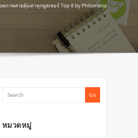
็อตภาพสวยคุ้มค่าทุกยูสเซอร์ Top 8 by Philomena
Go
หมวดหมู่