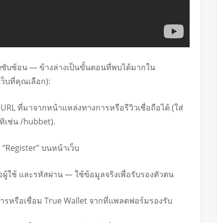
ซับซ้อน — ข้างล่างเป็นขั้นตอนที่พบได้มากใน
บที่คุณเลือก):
URL ที่มาจากหน้าแหล่งทางการหรือรีวิวเชื่อถือได้ (ใส่
ทิเช่น /hubbet).
อ “Register” บนหน้าเว็บ
อผู้ใช้ และรหัสผ่าน — ใช้ข้อมูลจริงเพื่อรับรองตัวตน
ารหรือเชื่อม True Wallet จากที่แพลตฟอร์มรองรับ