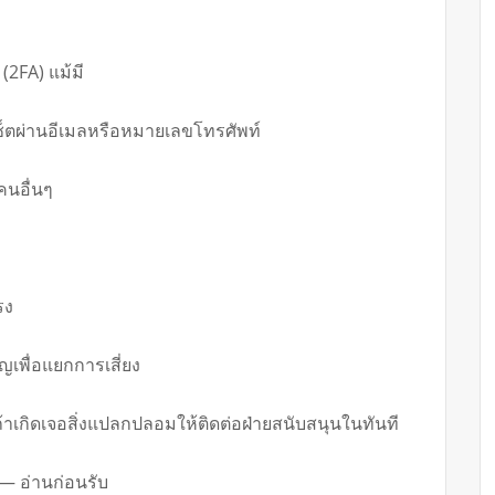
(2FA) แม้มี
ีเซ็ตผ่านอีเมลหรือหมายเลขโทรศัพท์
คนอื่นๆ
รง
คัญเพื่อแยกการเสี่ยง
าเกิดเจอสิ่งแปลกปลอมให้ติดต่อฝ่ายสนับสนุนในทันที
— อ่านก่อนรับ