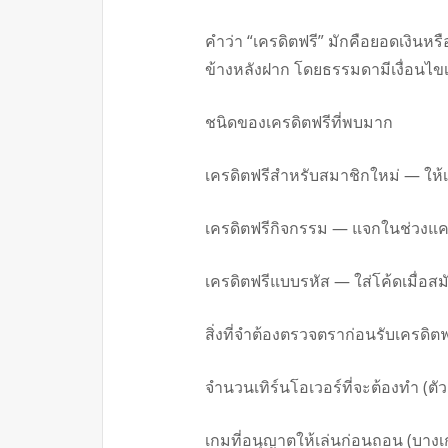
คำว่า “เครดิตฟรี” มักคือยอดเงินหรื
ข้างหลังฝาก โดยธรรมดามีเงื่อนไขเ
ชนิดของเครดิตฟรีที่พบมาก
เครดิตฟรีสำหรับสมาชิกใหม่ — ให้เ
เครดิตฟรีกิจกรรม — แจกในช่วงแ
เครดิตฟรีแบบรหัส — ใส่โค้ดเมื่อสม
สิ่งที่จำต้องตรวจตราก่อนรับเครดิตฟ
จำนวนเทิร์นโอเวอร์ที่จะต้องทำ (ตัว
เกมที่อนุญาตให้เล่นก่อนถอน (บางเก