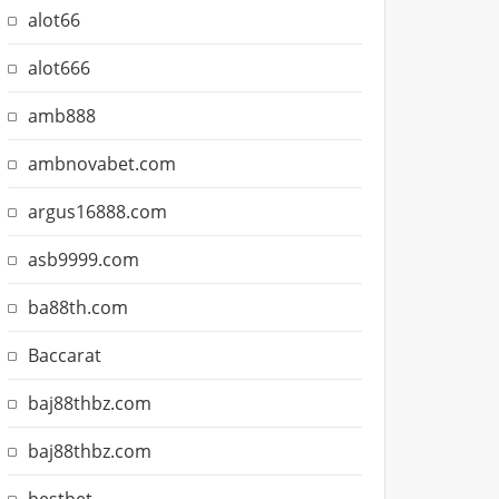
alot66
alot666
amb888
ambnovabet.com
argus16888.com
asb9999.com
ba88th.com
Baccarat
baj88thbz.com
baj88thbz.com
bestbet