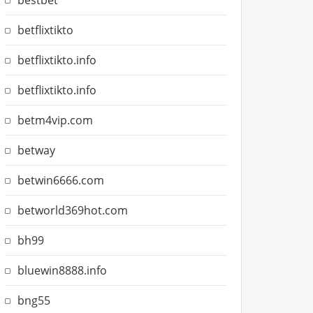
betflixtikto
betflixtikto.info
betflixtikto.info
betm4vip.com
betway
betwin6666.com
betworld369hot.com
bh99
bluewin8888.info
bng55