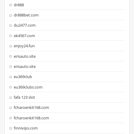
dr888
dr888bet.com
du2477.com
ek4567.com
enjoy24.fun
erisauto.site
erisauto.site
eu369club
eu369clubs.com
fafa 123 slot
fcharoenkit168.com
fcharoenkit168.com
finnivips.com