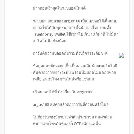
ฝากถอนเร็วสุดในระบบอัตโนมัติ
ระบบฝากถอนของ argus168 เป็นแบบออโต้เต็มแบบ
อย่าง ใช้ได้กับทุกธนาคารชั้นนำของไทยรวมทั้ง
TrueMoney Wallet ใช้เวลาไม่เกิน 10 วินาที ไม่มีค่า
จารีต ไม่มีอย่างน้อย
การันตีความปลอดภัยรวมทั้งบริการระดับ VIP
ข้อมูลสมาชิกจะถูกเก็บเป็นความลับ ด้วยเทคโนโลยี
คุ้มครองการเจาะระบบ พร้อมทีมแอดไม่นคอยช่วย
เหลือ 24 ชั่วโมง ผ่านไลน์หรือแชทสด
ปริศนาพบได้ทั่วไปเกี่ยวกับ argus168
argus168 สมัครแล้วต้องการันตีตัวตนหรือไม่?
ไม่ต้องรับรองบัตรประจำตัวประชาชน สมัครด้วย
หมายเลขโทรศัพท์และก็ OTP เพียงแค่นั้น