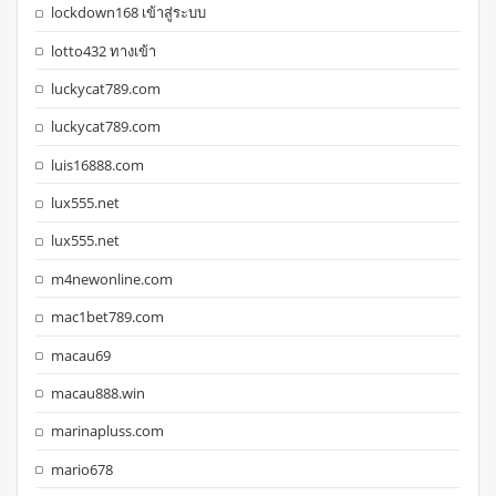
lockdown168 เข้าสู่ระบบ
lotto432 ทางเข้า
luckycat789.com
luckycat789.com
luis16888.com
lux555.net
lux555.net
m4newonline.com
mac1bet789.com
macau69
macau888.win
marinapluss.com
mario678