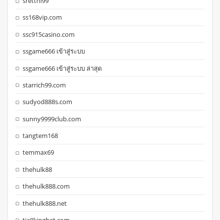
sretthi99
ss168vip.com
ssc915casino.com
ssgame666 เข้าสู่ระบบ
ssgame666 เข้าสู่ระบบ ล่าสุด
starrich99.com
sudyod888s.com
sunny9999club.com
tangtem168
temmax69
thehulk88
thehulk888.com
thehulk888.net
tia8kingbet.com