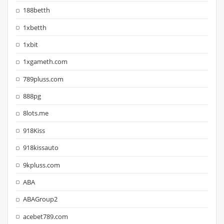
188betth
1xbetth
1xbit
1xgameth.com
789pluss.com
888pg
8lots.me
918Kiss
918kissauto
9kpluss.com
ABA
ABAGroup2
acebet789.com