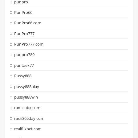
punpro
PunPro66
PunPro66.com
PunPro777
PunPro777.com
punpro789
puntaek77
Pussy888
pussy888play
pussy888win
ramclubx.com
rasri365day.com
realflikbet.com