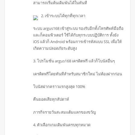
สามารถเริ่มต้นเดิมพันได้ในทันที
2. เข้าระบบได้ทุกที่ทุกเวลา
ระบบ argus168 เข้าสู่ระบบ รองรับอีกทั้งโทรศัพท์มือถือ
และก็คอมพิวเตอร์ ใช้ได้กับทุกระบบปฏิบัติการ ทั้งยัง
iOS แล้วก็ Android พร้อมการเข้ารหัสแบบ SSL เพื่อให้
เกิดความปลอดภัยระดับสูง
3. โปรโมชั่น argus168 เครดิตฟรี แล้วก็โบนัสอื่นๆ
เครดิตฟรีโดยทันทีสำหรับสมาชิกใหม่ ไม่ต้องฝากก่อน
โบนัสฝากคราวแรกสูงสุด 100%
คืนยอดเสียทุกสัปดาห์
ภารกิจรายวันสะสมแต้มแลกของขวัญ
4. ตัวเลือกเกมเดิมพันครบทุกหมวด