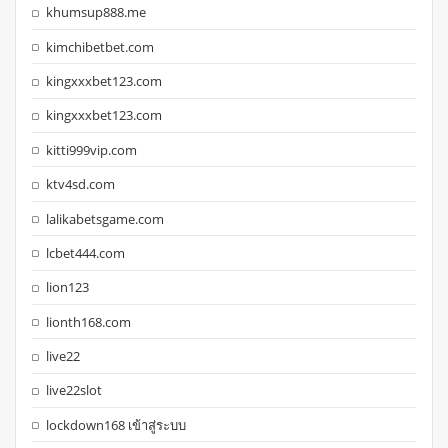
khumsup888.me
kimchibetbet.com
kingxxxbet123.com
kingxxxbet123.com
kitti999vip.com
ktv4sd.com
lalikabetsgame.com
lcbet444.com
lion123
lionth168.com
live22
live22slot
lockdown168 เข้าสู่ระบบ