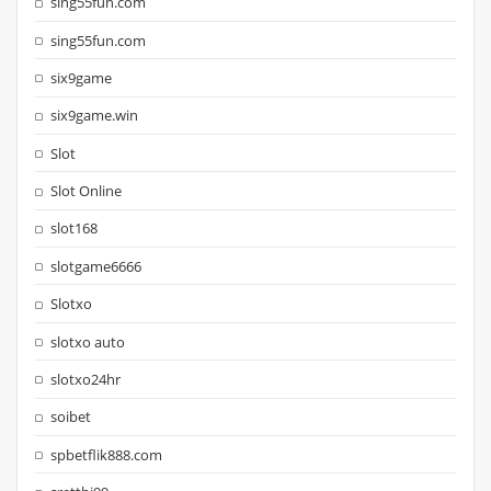
sing55fun.com
sing55fun.com
six9game
six9game.win
Slot
Slot Online
slot168
slotgame6666
Slotxo
slotxo auto
slotxo24hr
soibet
spbetflik888.com