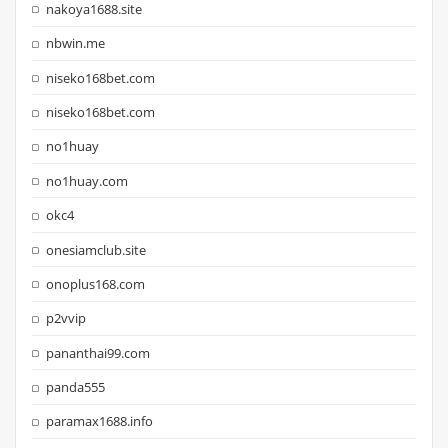
nakoya1688.site
nbwin.me
niseko168bet.com
niseko168bet.com
no1huay
no1huay.com
okc4
onesiamclub.site
onoplus168.com
p2vvip
pananthai99.com
panda555
paramax1688.info