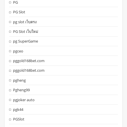
PG
PG Slot
pg slot เว็บตรง
PG Slot เว็บใหม่
pg SuperGame
pgceo
pggold168bet.com
pggold168bet.com
pgheng
Pgheng99
pgjoker auto
pgk44
PGSlot