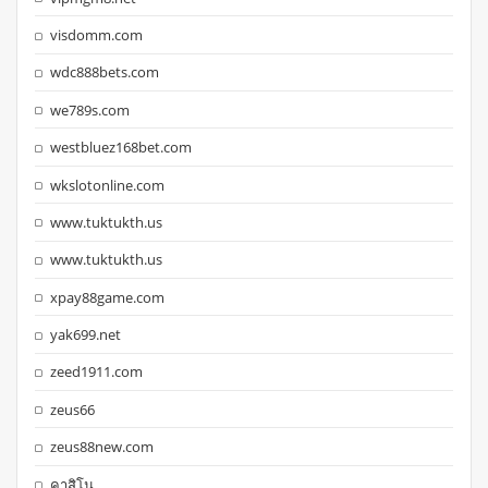
visdomm.com
wdc888bets.com
we789s.com
westbluez168bet.com
wkslotonline.com
www.tuktukth.us
www.tuktukth.us
xpay88game.com
yak699.net
zeed1911.com
zeus66
zeus88new.com
คาสิโน