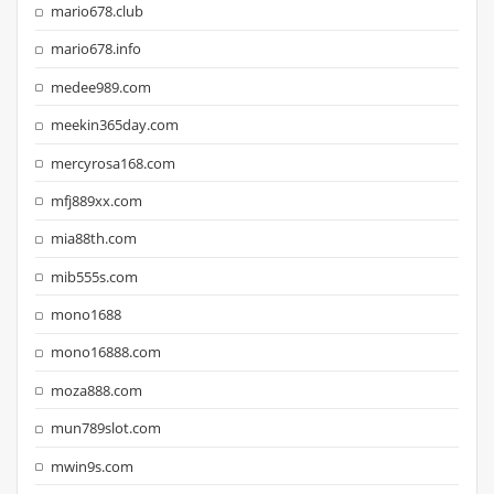
mario678.club
mario678.info
medee989.com
meekin365day.com
mercyrosa168.com
mfj889xx.com
mia88th.com
mib555s.com
mono1688
mono16888.com
moza888.com
mun789slot.com
mwin9s.com