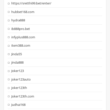
https://sretthi99.bet/enter/
hubbet168.com
hydra888
ib888pro.bet
infyplus888.com
item388.com
Jinda55
jinda888
Joker123
joker123auto
joker123th
Joker123th.com
Judhai168