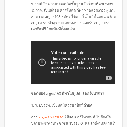
ระบบที่เร็ว ความปลอดภัยขั้นสูง แล้วก็เกมที่ครบวงจร
ไม่ว่าจะเป็นสล็อต คาสิโนสด กีฬา หรือลอตเตอรี่ ผู้เล่น
สามารถ argus168 สมัคร ได้ภายในไม่กี่ขั้นตอน พร้อม
argus168 เข้าสู่ระบบ อย่างสบาย และรับ argus168
เครดิตฟรี โดยทันทีตั้งแต่เริ่ม
ข้อดีของ argus168 ที่ทำให้ผู้เล่นเลือกใช้บริการ
1. ระบบลงทะเบียนสมัครสมาชิกที่ล้ำยุค
การ
argus168 สมัคร
ใช้แค่เบอร์โทรศัพท์ ไม่ต้องใช้
บัตรประจำตัวประชาชน รับรอง OTP แล้วตั้งรหัสผ่าน ก็