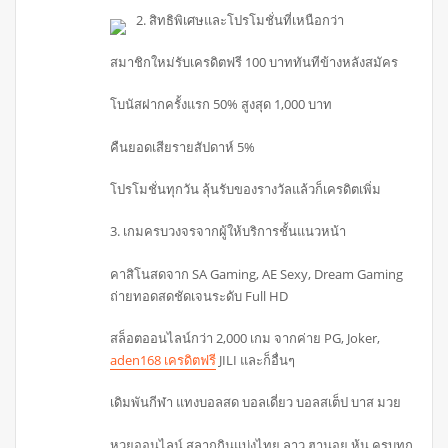
2. สิทธิพิเศษและโปรโมชั่นที่เหนือกว่า
สมาชิกใหม่รับเครดิตฟรี 100 บาททันทีข้างหลังสมัคร
โบนัสฝากครั้งแรก 50% สูงสุด 1,000 บาท
คืนยอดเสียรายสัปดาห์ 5%
โปรโมชั่นทุกวัน ลุ้นรับของรางวัลแล้วก็เครดิตเพิ่ม
3. เกมครบวงจรจากผู้ให้บริการชั้นแนวหน้า
คาสิโนสดจาก SA Gaming, AE Sexy, Dream Gaming
ถ่ายทอดสดชัดเจนระดับ Full HD
สล็อตออนไลน์กว่า 2,000 เกม จากค่าย PG, Joker,
aden168 เครดิตฟรี
JILI และก็อื่นๆ
เดิมพันกีฬา แทงบอลสด บอลเดี่ยว บอลสเต็ป บาส มวย
หวยออนไลน์ สลากกินแบ่งไทย ลาว ฮานอย หุ้น ครบทุก