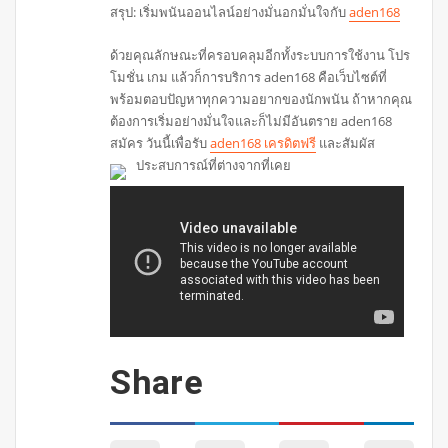
สรุป: เริ่มพนันออนไลน์อย่างมั่นอกมั่นใจกับ
aden168
ด้วยคุณลักษณะที่ครอบคลุมอีกทั้งระบบการใช้งาน โปร
โมชั่น เกม แล้วก็การบริการ aden168 คือเว็บไซต์ที่
พร้อมตอบปัญหาทุกความอยากของนักพนัน ถ้าหากคุณ
ต้องการเริ่มอย่างมั่นใจและก็ไม่มีอันตราย aden168
สมัคร วันนี้เพื่อรับ
aden168 เครดิตฟรี
และสัมผัส
ประสบการณ์ที่ต่างจากที่เคย
Share