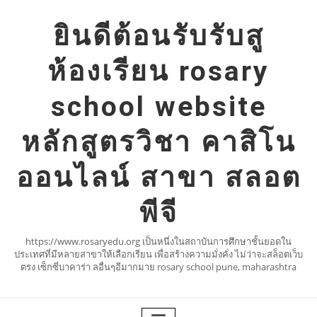
Skip
to
ยินดีต้อนรับรับสู
content
ห้องเรียน rosary
school website
หลักสูตรวิชา คาสิโน
ออนไลน์ สาขา สลอต
พีจี
https://www.rosaryedu.org เป็นหนึ่งในสถาบันการศึกษาชั้นยอดใน
ประเทศที่มีหลายสาขาให้เลือกเรียน เพื่อสร้างความมั่งคั่ง ไม่ว่าจะสล็อตเว็บ
ตรง เซ็กซี่บาคาร่า ลอื่นๆอีมากมาย rosary school pune, maharashtra