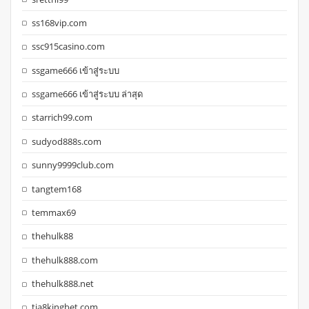
ss168vip.com
ssc915casino.com
ssgame666 เข้าสู่ระบบ
ssgame666 เข้าสู่ระบบ ล่าสุด
starrich99.com
sudyod888s.com
sunny9999club.com
tangtem168
temmax69
thehulk88
thehulk888.com
thehulk888.net
tia8kingbet.com