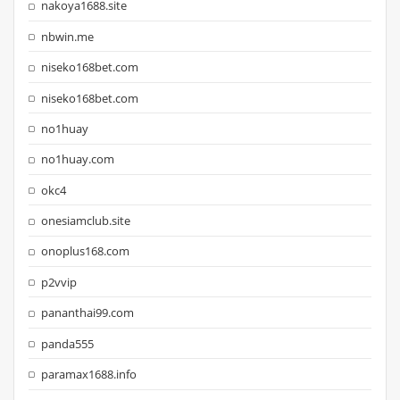
nakoya1688.site
nbwin.me
niseko168bet.com
niseko168bet.com
no1huay
no1huay.com
okc4
onesiamclub.site
onoplus168.com
p2vvip
pananthai99.com
panda555
paramax1688.info