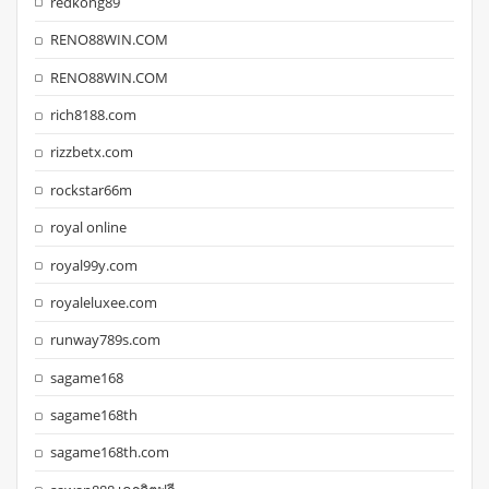
redkong89
RENO88WIN.COM
RENO88WIN.COM
rich8188.com
rizzbetx.com
rockstar66m
royal online
royal99y.com
royaleluxee.com
runway789s.com
sagame168
sagame168th
sagame168th.com