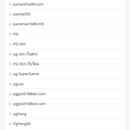
pananthai99.com
panda555
paramax1688.info
PG
PG Slot
pg slot เว็บตรง
PG Slot เว็บใหม่
pg SuperGame
pgceo
pggold168bet.com
pggold168bet.com
pgheng
Pgheng99