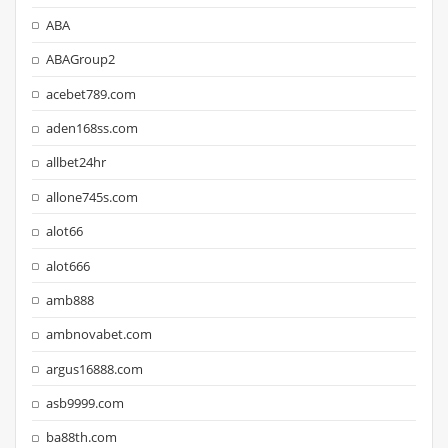
ABA
ABAGroup2
acebet789.com
aden168ss.com
allbet24hr
allone745s.com
alot66
alot666
amb888
ambnovabet.com
argus16888.com
asb9999.com
ba88th.com