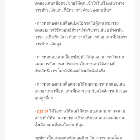
ทดลองเล่นสล็อตจะช่วยให้คุณเข้าใจในเรื่องแนวทาง
การชำระเงินและก็อัตราการจ่ายของเกมนั้นๆ
• การทดลองเล่นสล็อตเปิดโอกาสให้ผู้เล่นสามารถ
ทดสอบการใช้กลยุทธ์ต่างๆสำหรับการเล่น อย่างเช่น
การวางเดิมพันในระดับต่างๆหรือการเลือกเกมที่มีอัตรา
การชำระเงินสูง
• การทดสอบเล่นสล็อตช่วยทำให้คุณสามารถกำหนด
แผนการจัดการงบประมาณในการเล่นได้อย่างมี
ประสิทธิภาพ โดยไม่ต้องเสี่ยงเสียตังค์จริง
• การทดลองเล่นสล็อตช่วยให้คุณสามารถทดสอบเล่น
หลายๆเกม เพื่อหาเกมที่เหมาะสมกับสไตล์การเล่นของ
คุณสูงที่สุด
•
pgslot
ให้โอกาสให้คุณได้ทดสอบเล่นเกมจากหลาย
ค่าย ทำให้ท่านสามารถเปรียบเทียบเกมแต่ละค่ายรวม
ทั้งเลือกเกมที่ตรงใจมากที่สุด
pgslot เป็นแพลตฟอร์มยอดนิยมในวงการเกมสล็อต