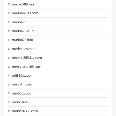
macau888.win
marinapluss.com
mario678
mario678.club
mario678.info
medee989.com
meekin365day.com
mercyrosa168.com
mfj889xx.com
mia88th.com
mib555s.com
mono1688
mono16888.com