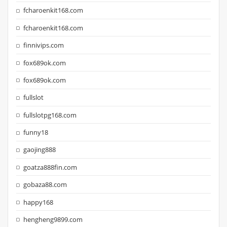
fcharoenkit168.com
fcharoenkit168.com
finnivips.com
fox689ok.com
fox689ok.com
fullslot
fullslotpg168.com
funny18
gaojing888
goatza888fin.com
gobaza88.com
happy168
hengheng9899.com