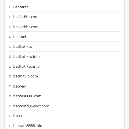
Baccarat
baj88thbz.com
baj88thbz.com
bestbet
betflixtikto
betflixtikto.info
betflixtikto.info
betm4vip.com
betway
betwin6666.com
betworld369hot.com
bh99
bluewin8888.info