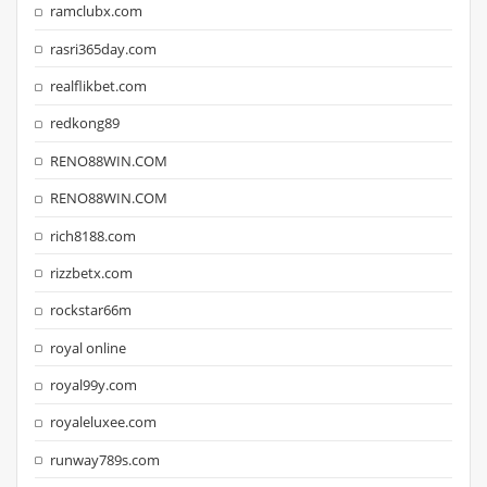
ramclubx.com
rasri365day.com
realflikbet.com
redkong89
RENO88WIN.COM
RENO88WIN.COM
rich8188.com
rizzbetx.com
rockstar66m
royal online
royal99y.com
royaleluxee.com
runway789s.com