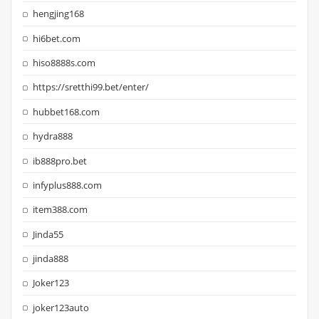
hengjing168
hi6bet.com
hiso8888s.com
https://sretthi99.bet/enter/
hubbet168.com
hydra888
ib888pro.bet
infyplus888.com
item388.com
Jinda55
jinda888
Joker123
joker123auto