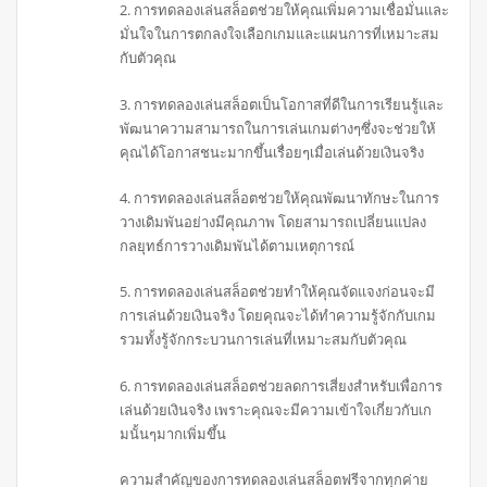
2. การทดลองเล่นสล็อตช่วยให้คุณเพิ่มความเชื่อมั่นและ
มั่นใจในการตกลงใจเลือกเกมและแผนการที่เหมาะสม
กับตัวคุณ
3. การทดลองเล่นสล็อตเป็นโอกาสที่ดีในการเรียนรู้และ
พัฒนาความสามารถในการเล่นเกมต่างๆซึ่งจะช่วยให้
คุณได้โอกาสชนะมากขึ้นเรื่อยๆเมื่อเล่นด้วยเงินจริง
4. การทดลองเล่นสล็อตช่วยให้คุณพัฒนาทักษะในการ
วางเดิมพันอย่างมีคุณภาพ โดยสามารถเปลี่ยนแปลง
กลยุทธ์การวางเดิมพันได้ตามเหตุการณ์
5. การทดลองเล่นสล็อตช่วยทำให้คุณจัดแจงก่อนจะมี
การเล่นด้วยเงินจริง โดยคุณจะได้ทำความรู้จักกับเกม
รวมทั้งรู้จักกระบวนการเล่นที่เหมาะสมกับตัวคุณ
6. การทดลองเล่นสล็อตช่วยลดการเสี่ยงสำหรับเพื่อการ
เล่นด้วยเงินจริง เพราะคุณจะมีความเข้าใจเกี่ยวกับเก
มนั้นๆมากเพิ่มขึ้น
ความสำคัญของการทดลองเล่นสล็อตฟรีจากทุกค่าย