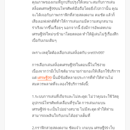
คุณภาพของเกมที่ถูกปรับปรุงให้เหมาะสมกับการเล่น
สล็อตเศรษฐี99บนโทรศัพท์มือถือโดยยิ่งไปกว่านั้น คุณ
จะได้เจอกับภาพกราฟิกที่สวยสดงดงาม คมชัด แล้วก็
เสียงเอฟเฟกต์ที่ทำให้การเล่นเกมมีความสนุกสนาน
ร่าเริงมากขึ้นเรื่อยๆ นอกจากนี้ ยังมีการอัพเดทเกม
เศรษฐี99ใหม่ๆเข้ามาโดยตลอด ทำให้ผู้เล่นไม่รู้เรื่องสึก
เบื่อกับเกมเดิมๆ
เพราะเหตุใดต้องเลือกเล่นสล็อตกับ sretthi99?
การเลือกเล่นสล็อตเศรษฐี99ในตอนนี้ไม่ใช่ง่าย
เนื่องจากว่ามีเว็บไซต์มากมายก่ายกองให้เลือกใช้บริการ
แต่
เศรษฐี99
นั้นมีข้อดีหลายประการที่ทำให้ท่านไม่
สมควรพลาดที่จะลองใช้บริการดังนี้:
1.ระบบการเล่นที่เถียรและไม่สะดุด: ไม่ว่าคุณจะใช้วัสดุ
อุปกรณ์โทรศัพท์เคลื่อนที่รุ่นใด การเล่นเกมบน
เศรษฐี99 จะเป็นไปอย่างสบาย ไม่มีสะดุด ทำให้ท่าน
สามารถเพลินใจกับเกมได้อย่างเต็มที่
2.กราฟิกสวยสดงดงาม ชัดแจ๋ว: เกมบน เศรษฐี99 เว็บ