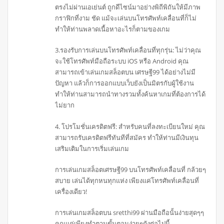
ตรงไม่ผ่านเอเย่นต์ ถูกดีไซน์มาอย่างพิถีพิถันให้มีภาพ
กราฟิกที่งาม ชัด แม้จะเล่นบนโทรศัพท์เคลื่อนที่ก็ไม่
ทำให้ท่านพลาดเนื้อหาอะไรก็ตามของเกม
3.รองรับการเล่นบนโทรศัพท์เคลื่อนที่ทุกรุ่น: ไม่ว่าคุณ
จะใช้โทรศัพท์มือถือระบบ iOS หรือ Android คุณ
สามารถเข้าเล่นเกมสล็อตบน เศรษฐี99 ได้อย่างไม่มี
ปัญหา แล้วก็การออกแบบเว็บยังเป็นมิตรกับผู้ใช้งาน
ทำให้ท่านสามารถนำทางรวมทั้งค้นหาเกมที่ต้องการได้
ไม่ยาก
4. โปรโมชั่นเครดิตฟรี: สำหรับคนที่ลงทะเบียนใหม่ คุณ
สามารถรับเครดิตฟรีทันทีที่สมัคร ทำให้ท่านมีเงินทุน
เสริมเติมในการเริ่มเล่นเกม
การเล่นเกมสล็อตเศรษฐี99 บนโทรศัพท์เคลื่อนที่ กล้วยๆ
สบาย เล่นได้ทุกหนทุกแห่ง เพียงแค่โทรศัพท์เคลื่อนที่
เครื่องเดียว!
การเล่นเกมสล็อตบน sretthi99 ผ่านมือถือนั้นง่ายสุดๆๆ
คุณแค่เพียงทำตามขั้นตอนง่ายๆดังต่อไปนี้