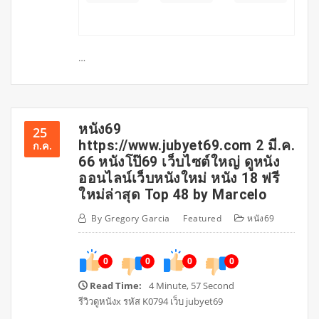
…
หนัง69
25
https://www.jubyet69.com 2 มี.ค.
ก.ค.
66 หนังโป๊69 เว็บไซต์ใหญ่ ดูหนัง
ออนไลน์เว็บหนังใหม่ หนัง 18 ฟรี
ใหม่ล่าสุด Top 48 by Marcelo
By
Gregory Garcia
Featured
หนัง69
0
0
0
0
Read Time:
4 Minute, 57 Second
รีวิวดูหนังx รหัส K0794 เว็บ jubyet69