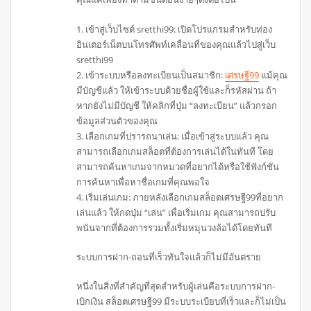
1. เข้าสู่เว็บไซต์ sretthi99: เปิดโปรแกรมสำหรับท่อง
อินเตอร์เน็ตบนโทรศัพท์เคลื่อนที่ของคุณแล้วไปสู่เว็บ
sretthi99
2. เข้าระบบหรือลงทะเบียนเป็นสมาชิก:
เศรษฐี99
แม้คุณ
มีบัญชีแล้ว ให้เข้าระบบด้วยชื่อผู้ใช้และก็รหัสผ่าน ถ้า
หากยังไม่มีบัญชี ให้คลิกที่ปุ่ม “ลงทะเบียน” แล้วกรอก
ข้อมูลส่วนตัวของคุณ
3. เลือกเกมที่ปรารถนาเล่น: เมื่อเข้าสู่ระบบแล้ว คุณ
สามารถเลือกเกมสล็อตที่ต้องการเล่นได้ในทันที โดย
สามารถค้นหาเกมจากหมวดที่อยากได้หรือใช้ฟังก์ชัน
การค้นหาเพื่อหาชื่อเกมที่คุณพอใจ
4. เริ่มเล่นเกม: ภายหลังเลือกเกมสล็อตเศรษฐี99ที่อยาก
เล่นแล้ว ให้กดปุ่ม “เล่น” เพื่อเริ่มเกม คุณสามารถปรับ
พนันจากที่ต้องการรวมทั้งเริ่มหมุนวงล้อได้โดยทันที
ระบบการฝาก-ถอนที่เร็วทันใจแล้วก็ไม่มีอันตราย
หนึ่งในสิ่งที่สำคัญที่สุดสำหรับผู้เล่นคือระบบการฝาก-
เบิกเงิน สล็อตเศรษฐี99 มีระบบระเบียบที่เร็วและก็ไม่เป็น