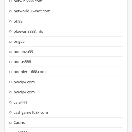
betwin6666.com
betworld369hot.com
bh99
bluewin8888.info
bng55
bonanza99
bonus888
boonlert1688.com
bwvip4.com
bwvip4.com
cafe444
cashgame168x.com
Casino