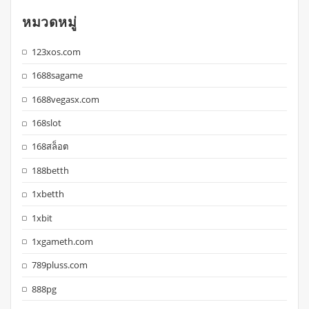
หมวดหมู่
123xos.com
1688sagame
1688vegasx.com
168slot
168สล็อต
188betth
1xbetth
1xbit
1xgameth.com
789pluss.com
888pg