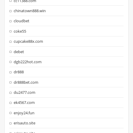
cc11388.com
chinatown888.win
cloudbet
coke55
cupcake88x.com
debet
dgb222hot.com
dr888
dr888bet.com
du2477.com
ek4567.com
enjoy24.fun
erisauto.site