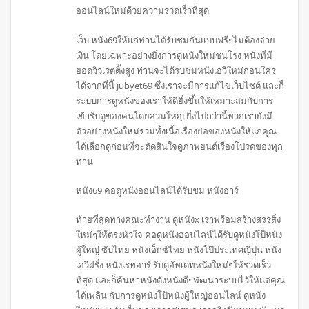
ออนไลน์ใหม่ด้วยความรวดเร็วที่สุด
เว็บ หนัง69ให้แก่ท่านได้รับชมกันแบบฟรีๆไม่ต้องจ่าย
เงิน โดยเฉพาะอย่างยิ่งการดูหนังใหม่ชนโรง หนังที่มี
ยอดวิวเรตติ้งสูง ท่านจะได้รบชมหนังเอวีใหม่ก่อนใคร
ได้จากที่นี้ jubyet69 ซึ่งเราจะมีการแก้ไขเว็บไซต์ และก็
ระบบการดูหนังของเราให้ดียิ่งขึ้นให้เหมาะสมกับการ
เข้ารับดูของคนโดยส่วนใหญ่ ยิ่งไปกว่านี้พวกเรายังมี
ตัวอย่างหนังใหม่รวมทั้งเนื้อเรื่องย่อของหนังให้แก่คุณ
ได้เลือกดูก่อนที่จะตัดสินใจดูภาพยนต์เรื่องโปรดของทุก
ท่าน
หนัง69 คอดูหนังออนไลน์ได้รับชม หนังอาร์
ท้ายที่สุดทางคณะทำงาน ดูหนังx เราพร้อมสร้างสรรสิ่ง
ใหม่ๆให้ตรงหัวใจ คอดูหนังออนไลน์ได้รับดูหนังโป้หนัง
ผู้ใหญ่ ซับไทย หนังเอ็กซ์ไทย หนังโป๊ประเทศญี่ปุ่น หนัง
เอวีฝรั่ง หนังเรทอาร์ รับดูอัพเดทหนังใหม่ๆให้รวดเร็ว
ที่สุด และก็ค้นหาหนังดังหนังดีๆพัฒนาระบบไว้ให้แด่คุณ
ได้เพลิน กับการดูหนังโป้หนังผู้ใหญ่ออนไลน์ ดูหนัง