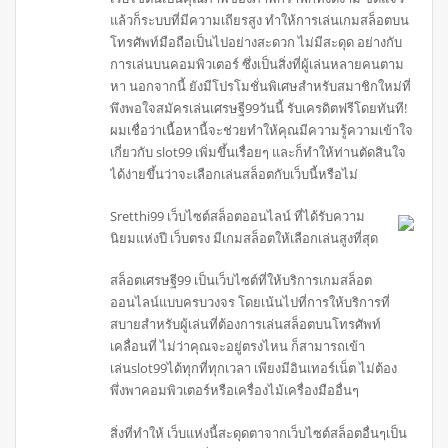
แล้วก็ระบบที่มีความเถียรสูง ทำให้การเล่นเกมสล็อตบน
โทรศัพท์มือถือเป็นไปอย่างสะดวก ไม่มีสะดุด อย่างกับ
การเล่นบนคอมพิวเตอร์ ซึ่งเป็นสิ่งที่ผู้เล่นหลายคนตาม
หา นอกจากนี้ ยังมีโปรโมชั่นพิเศษสำหรับสมาชิกใหม่ที่
พึงพอใจสมัครเล่นเศรษฐี99วันนี้ รับเครดิตฟรีโดยทันที!
ผมเชื่อว่าเนื้อหานี้จะช่วยทำให้คุณมีความรู้ความเข้าใจ
เกี่ยวกับ slot99 เพิ่มขึ้นเรื่อยๆ และก็ทำให้ท่านตัดสินใจ
ได้ง่ายขึ้นว่าจะเลือกเล่นสล็อตกับเว็บนี้หรือไม่
Sretthi99 เว็บไซต์สล็อตออนไลน์ ที่ได้รับความ
นิยมแห่งปี เว็บตรง มีเกมสล็อตให้เลือกเล่นสูงที่สุด
สล็อตเศรษฐี99 เป็นเว็บไซต์ที่ให้บริการเกมสล็อต
ออนไลน์แบบครบวงจร โดยเน้นไปที่การให้บริการที่
สบายสำหรับผู้เล่นที่ต้องการเล่นสล็อตบนโทรศัพท์
เคลื่อนที่ ไม่ว่าคุณจะอยู่ตรงไหน ก็สามารถเข้า
เล่นslot99ได้ทุกที่ทุกเวลา เพียงมีอินเทอร์เน็ต ไม่ต้อง
พึ่งพาคอมพิวเตอร์หรือเครื่องไม้เครื่องมืออื่นๆ
สิ่งที่ทำให้ เว็บแห่งนี้สะดุดตาจากเว็บไซต์สล็อตอื่นๆเป็น