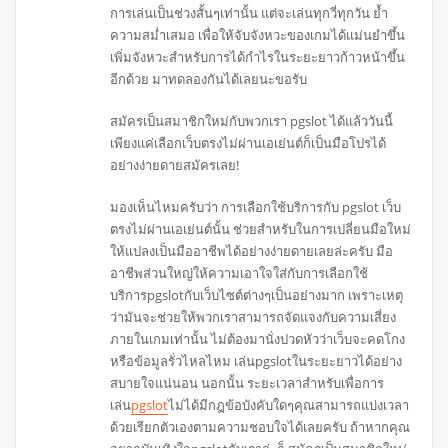
การเล่นเป็นช่วงสั้นๆเท่านั้น แต่จะเล่นทุกวี่ทุกวัน ย้ำ
ความสม่ำเสมอ เพื่อให้จับจังหวะของเกมได้แม่นยำขึ้น
เพิ่มจังหวะสำหรับการได้กำไรในระยะยาวก้าวหน้าขึ้น
อีกด้วย มาทดลองกันได้เลยนะขอรับ
สมัครเป็นสมาชิกใหม่กับพวกเรา pgslot ได้แล้ววันนี้
เพียงแค่เลือกเว็บตรงไม่ผ่านเอเย่นต์ก็เป็นมือโปรได้
อย่างง่ายดายสมัครเลย!
มองเห็นไหมครับว่า การเลือกใช้บริการกับ pgslot เว็บ
ตรงไม่ผ่านเอเย่นต์นั้น ช่วยสำหรับในการเปลี่ยนมือใหม่
ให้แปลงเป็นมืออาชีพได้อย่างง่ายดายเลยล่ะครับ มือ
อาชีพส่วนใหญ่ให้ความเอาใจใส่กับการเลือกใช้
บริการpgslotกับเว็บไซต์ต่างๆเป็นอย่างมาก เพราะเหตุ
ว่ามันจะช่วยให้พวกเราสามารถจัดแจงกับความเสี่ยง
ภายในเกมเท่านั้น ไม่ต้องมานั่งปวดหัวว่าเว็บจะคดโกง
หรือข้อมูลรั่วไหลไหม เล่นpgslotในระยะยาวได้อย่าง
สบายใจแน่นอน นอกนั้น ระยะเวลาสำหรับเพื่อการ
เล่น
pgslot
ไม่ได้มีกฎข้อบังคับใดๆคุณสามารถแบ่งเวลา
ด้วยเรียกตัวเองตามความชอบใจได้เลยครับ ถ้าหากคุณ