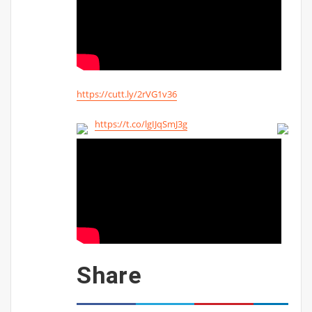
https://cutt.ly/2rVG1v36
https://t.co/lgIJqSmJ3g
Share