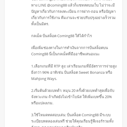
ทาง LINE @coming88 แล้วก็แชทสดบนเว็บ ไม่ว่าจะมี
ปัญหาเกี่ยวกับการลงทะเบียน การฝาก-ถอน หรือปัญหา
เกี่ยวกับการใช้งาน ทีมงานจะช่วยปรับปรุงอย่างเร็วรวม
ทั้งเป็นมิตร.
กลเม็ด ปั่นสล็อต Coming88 ให้ได้กำไร
เพื่อเพิ่มช่องทางในการทำเงินจากการปั่นสล็อตบน
Coming88 นี่เป็นกลเม็ดที่มืออาชีพเสนอแนะ
1.เลือกเกมที่มี RTP สูง: เล่าเรียนเกมที่มีอัตราการจ่ายสูง
ยิ่งกว่า 96% อาทิเช่น ปั่นสล็อต Sweet Bonanza หรือ
Mahjong Ways.
2.เริ่มต้นด้วยเบทต่ำ: หมุน 20 ครั้งด้วยเบทต่ำสุดเพื่อจับ
จังหวะเกม ถ้าเกิดยังไม่เข้าโบนัส ให้เพิ่มเบทขึ้น 20%
หรือแปลงเกม.
3.ใช้โหมดทดสอบเล่น: ปั่นสล็อต Coming88 มีระบบ
ระเบียบทดลองเล่นฟรี ช่วยให้คุณเรียนรู้ฟีเจอร์รวมทั้ง