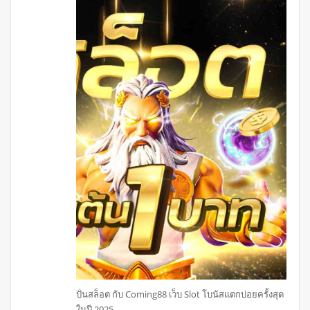
ปั่นสล็อต กับ Coming88 เว็บ Slot โบนัสแตกบ่อยครั้งสุด
ในปี 2025