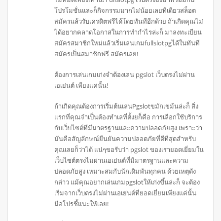
โปรโมชั่นและก็กิจกรรมมากไม่น้อยเลยทีเดียวสล็อต
สมัครแล้วรับเครดิตฟรีได้โดยทันทีอีกด้วย ถ้าเกิดคุณไม่
ได้อยากคลาดโอกาสในการทำกำไรล่ะก็ มาลงทะเบียน
สมัครสมาชิกใหม่แล้วเริ่มเล่นเกมfullslotpgได้ในทันที
สมัครเป็นสมาชิกฟรี สมัครเลย!
ต้องการเล่นเกมเก่งจำต้องเล่น pgslot เว็บตรงไม่ผ่าน
เอเย่นต์ เพียงแค่นั้น!
ถ้าเกิดคุณต้องการเริ่มต้นเล่นPgslotขมักเขม้นล่ะก็ สิ่ง
แรกที่คุณจำเป็นต้องทำเลที่ตั้งยก็คือ การเลือกใช้บริการ
กับเว็บไซต์ที่มีมาตรฐานและความปลอดภัยสูง เพราะว่า
มันคือสัญลักษณ์ยืนยันความปลอดภัยที่ดีที่สุดสำหรับ
คุณเลยก็ว่าได้ แน่ๆขอรับว่า pgslot ของเรายอดเยี่ยมใน
เว็บไซต์ตรงไม่ผ่านเอเย่นต์ที่มีมาตรฐานและความ
ปลอดภัยสูง เหมาะสมกับนักเดิมพันทุกคน ด้วยเหตุดัง
กล่าว แม้คุณอยากเล่นเกมpgslotให้เก่งขึ้นล่ะก็ จะต้อง
เริ่มจากเว็บตรงไม่ผ่านเอเย่นต์ที่ยอดเยี่ยมเพียงแค่นั้น
มือโปรชี้แนะให้เลย!