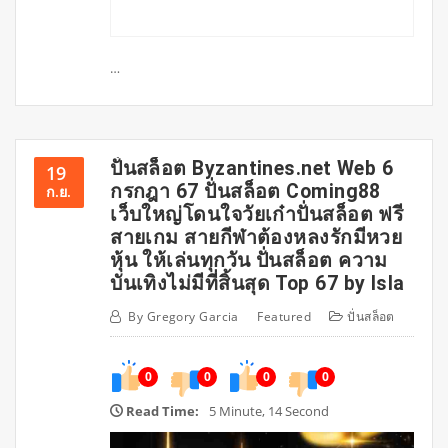
…
ปั่นสล็อต Byzantines.net Web 6
19
กรกฎา 67 ปั่นสล็อต Coming88
ก.ย.
เว็บใหญ่โดนใจวัยเก๋าปั่นสล็อต ฟรี
สายเกม สายกีฬาต้องหลงรักมีหวย
หุ้น ให้เล่นทุกวัน ปั่นสล็อต ความ
บันเทิงไม่มีที่สิ้นสุด Top 67 by Isla
By
Gregory Garcia
Featured
ปั่นสล็อต
0
0
0
0
Read Time:
5 Minute, 14 Second