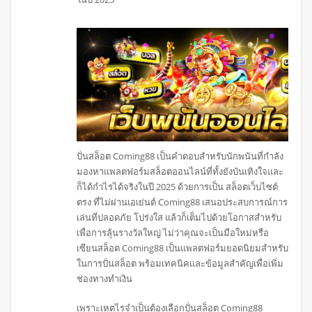
ปั่นสล็อต Coming88 เป็นคำตอบสำหรับนักพนันที่กำลัง
มองหาแพลตฟอร์มสล็อตออนไลน์ที่ทั้งยังบันเทิงใจและ
ก็ได้กำไรได้จริงในปี 2025 ด้วยการเป็น สล็อตเว็บไซต์
ตรง ที่ไม่ผ่านเอเย่นต์ Coming88 เสนอประสบการณ์การ
เล่นที่ปลอดภัย โปร่งใส แล้วก็เต็มไปด้วยโอกาสสำหรับ
เพื่อการลุ้นรางวัลใหญ่ ไม่ว่าคุณจะเป็นมือใหม่หรือ
เซียนสล็อต Coming88 เป็นแพลตฟอร์มยอดนิยมสำหรับ
ในการปั่นสล็อต พร้อมเทคนิคและข้อมูลสำคัญเพื่อเพิ่ม
ช่องทางทำเงิน
เพราะเหตุไรจำเป็นต้องเลือกปั่นสล็อต Coming88