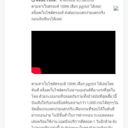
Read Time:
4 Minute, 45 Second
ตามหาเว็บตรงแท้ 100% เลือก pgslot ได้เลย!
สล็อตเว็บไซต์ตรงแท้ ส่งต่อเกมแตกง่ายแตกจริง
ถอนเงินฟินๆได้เลย!
ตามหาเว็บไซต์ตรงแท้ 100% เลือก pgslot ได้เลยโดย
ทันที สล็อตเว็บไซต์ตรงไม่ผ่านเอเย่นต์ที่มาแรงที่สุดใน
ไทย ด้วยระบบเกมที่ปลอดภัยรวมทั้งนำสมัยที่สุดเดี๋ยวนี้
บันเทิงใจกับเกมสล็อตล้นหลามกว่า 1,000 เกมได้ทุกๆวัน
จัดเต็มเกมแตกง่ายแตกจริง เลือกเกมที่ชอบได้ในทันที
ฝากถอนง่าย ไม่มีขั้นต่ำในการฝากถอน ระบบทดลอง
เล่นพร้อมใช้งาน แอดมินบริการดีตลอด 1 วันอีกด้วย ยัง
ไม่หมดเพียงเท่านี้! Fullslotpg เว็บตรงยังมาพร้อมกับ