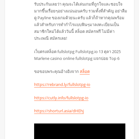
รับประกันเลยว่า คุณจะได้เล่นเกมที่ถูกใจและชอบใจ
มากขึ้นเรื่อยๆอย่างแน่นอนครับ รวมทั้งที่สำคัญ อย่าลืม
ดู Payline ของเกมด้วยนะครับ แล้วก็ถ้าหากคุณพร้อม
แล้วสำหรับการทำกำไรแบบฟินๆมาลงทะเบียนเป็น
สมาชิกใหม่ได้แล้ววันนี้ สล็อต สมัครฟรี ไม่มีค่า
ประเพณี สมัครเลย!
เว็บตรงสล็อต fullslotpg Fullslotpg.io 13 ตุลา 2025
Marlene casino online fullslotpg แจกบ่อย Top 6
ขอขอบพระคุณอ้างอิงจาก
สล็อต
https://rebrand.ly/fullslotpg-io
https://cutly.info/fullslotpg-io
https://shorturl.asia/dHEhj