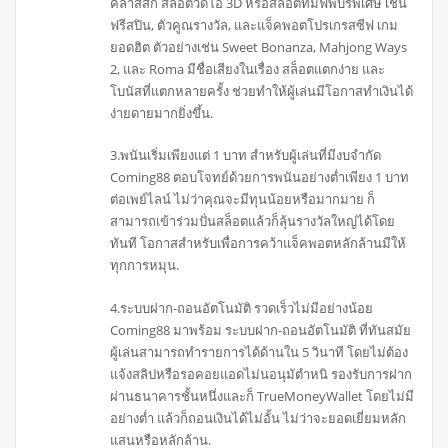
คลาสสิก สล็อตวิดีโอ 3D หรือสล็อตที่มีฟีพบร์พิเศษ เช่น
ฟรีสปิน, ตัวคูณรางวัล, และแจ็คพอตโปรเกรสซีฟ เกม
ยอดฮิต ตัวอย่างเช่น Sweet Bonanza, Mahjong Ways
2, และ Roma มีชื่อเสียงในเรื่อง สล็อตแตกง่าย และ
โบนัสที่แตกหลายครั้ง ช่วยทำให้ผู้เล่นมีโอกาสทำเงินได้
ง่ายดายมากยิ่งขึ้น.
3.พนันเริ่มเพียงแต่ 1 บาท สำหรับผู้เล่นที่มีงบจำกัด
Coming88 ตอบโจทย์ด้วยการพนันอย่างต่ำเพียง 1 บาท
ต่อเพย์ไลน์ ไม่ว่าคุณจะมีทุนน้อยหรือมากมาย ก็
สามารถเข้าร่วมปั่นสล็อตแล้วก็ลุ้นรางวัลใหญ่ได้โดย
ทันที โอกาสสำหรับเพื่อการคว้าแจ็คพอตหลักล้านมีให้
ทุกการหมุน.
4.ระบบฝาก-ถอนอัตโนมัติ รวดเร็วไม่มีอย่างน้อย
Coming88 มาพร้อม ระบบฝาก-ถอนอัตโนมัติ ที่ทันสมัย
ผู้เล่นสามารถทำรายการได้ด้านใน 5 วินาที โดยไม่ต้อง
แจ้งสลิปหรือรอคอยแอดไม่นอนุมัตำหนิ รองรับการฝาก
ผ่านธนาคารชั้นหนึ่งและก็ TrueMoneyWallet โดยไม่มี
อย่างต่ำ แล้วก็ถอนเงินได้ไม่อั้น ไม่ว่าจะยอดเยี่ยมหลัก
แสนหรือหลักล้าน.