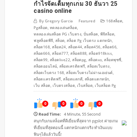
กำไรจัดเต็มทุกเกม 30 ธันวา 25
casino online
By
Gregory Garcia
Featured
168สล็อต
,
Pgสล็อต
,
ทดลองเล่นสล็อต
,
ทดลองเล่นสล็อต PG เว็บตรง
,
ปั่นสล็อต
,
พีจีสล็อต
,
ฟลูสล็อตพีจี
,
สล็อต
,
สล็อต Pg เว็บตรง แตกหนัก
,
สล็อต168
,
สล็อต24
,
สล็อต44
,
สล็อต456
,
สล็อต66
,
สล็อต666
,
สล็อต777
,
สล็อต888
,
สล็อต918kiss
,
สล็อต99
,
สล็อตlive22
,
สล็อตpg
,
สล็อตxo
,
สล็อตพุซซี่
,
สล็อตออนไลน์
,
สล็อตเครดิตฟรี
,
สล็อตเว็บตรง
,
สล็อตเว็บตรง 168
,
สล็อตเว็บตรงไม่ผ่านเอเย่นต์
,
สล็อตเเครดิตฟรี
,
สล็อตแตกดี
,
สล็อตแตกหนัก
,
เว็บ สล็อต
,
เว็บตรงสล็อต
,
เว็บสล็อต
,
เว็บสล็อต Pg
0
0
0
0
Read Time:
4 Minute, 55 Second
สนุกกับเกมสล็อตที่ดีเยี่ยมที่สุดจาก pgslot ค่ายเกม
ที่เยี่ยมที่สุดตอนนี้ แตกหนักแตกจริง ทำเงินแบบ
ฟินๆได้แล้ววันนี้!