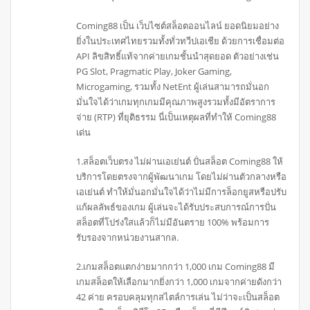
Coming88 เป็น เว็บไซต์สล็อตออนไลน์ ยอดนิยมอย่าง
ยิ่งในประเทศไทยรวมทั้งทั่วทวีปเอเชีย ด้วยการเชื่อมต่อ
API ลิขสิทธิ์แท้จากค่ายเกมชั้นนำสุดยอด ตัวอย่างเช่น
PG Slot, Pragmatic Play, Joker Gaming,
Microgaming, รวมทั้ง NetEnt ผู้เล่นสามารถมั่นอก
มั่นใจได้ว่าเกมทุกเกมมีคุณภาพสูงรวมทั้งมีอัตราการ
จ่าย (RTP) ที่ยุติธรรม นี่เป็นเหตุผลที่ทำให้ Coming88
เด่น
1.สล็อตเว็บตรง ไม่ผ่านเอเย่นต์ ปั่นสล็อต Coming88 ให้
บริการโดยตรงจากผู้พัฒนาเกม โดยไม่ผ่านตัวกลางหรือ
เอเย่นต์ ทำให้มั่นอกมั่นใจได้ว่าไม่มีการล็อกยูสหรือปรับ
แก้ผลลัพธ์ของเกม ผู้เล่นจะได้รับประสบการณ์การปั่น
สล็อตที่โปร่งใสแล้วก็ไม่มีอันตราย 100% พร้อมการ
รับรองจากหน่วยงานสากล.
2.เกมสล็อตแตกง่ายมากกว่า 1,000 เกม Coming88 มี
เกมสล็อตให้เลือกมากยิ่งกว่า 1,000 เกมจากค่ายดังกว่า
42 ค่าย ครอบคลุมทุกสไตล์การเล่น ไม่ว่าจะเป็นสล็อต