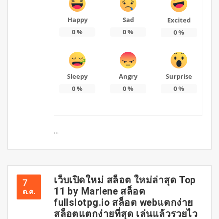
Happy
Sad
Excited
0
%
0
%
0
%
Sleepy
Angry
Surprise
0
%
0
%
0
%
…
เว็บเปิดใหม่ สล็อต ใหม่ล่าสุด Top
7
11 by Marlene สล็อต
ต.ค.
fullslotpg.io สล็อต webแตกง่าย
สล็อตแตกง่ายที่สุด เล่นแล้วรวยไว