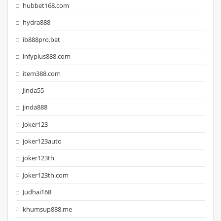
hubbet168.com
hydra888
ib888pro.bet
infyplus888.com
item388.com
Jinda55
jinda888
Joker123
joker123auto
joker123th
Joker123th.com
Judhai168
khumsup888.me