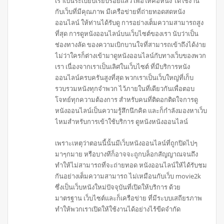
เราเป็นระเบียบเรียบร้อยแล้ว เพื่อให้คอหนัง ได้ใช้งาน
กับเว็บที่มีคุณภาพ มีเครือข่ายที่ถ่ายทอดสดหนัง
ออนไลน์ ให้ท่านได้รับดู การอย่างเต็มความสามารถสูง
ที่สุด การดูหนังออนไลน์บนเว็บไซต์ของเรา นับว่าเป็น
ช่องทางลัด ของความเบิกบานใจที่สามารถเข้าถึงได้ง่าย
ไม่ว่าใครก็ต่างเข้ามาดูหนังออนไลน์กับทางเว็บของพวก
เรา เนื่องจากเราเป็นเลิศในเว็บไซต์ ที่มีบริการหนัง
ออนไลน์ครบครันสูงที่สุด พวกเราเป็นเว็บใหญ่ที่เก็บ
รวบรวมหนังทุกจำพวก ไว้ภายในที่เดียวกันเพื่อตอบ
โจทย์ทุกความต้องการ สำหรับคนที่ติดอกติดใจการดู
หนังออนไลน์เป็นความรู้สึกนึกคิด และก็กำลังมองหาเว็บ
ไหมสำหรับการเข้าใช้บริการ ดูหนังหนังออนไลน์
เพราะเหตุว่าตอนนี้นั้นมีเว็บหนังออนไลน์ที่ถูกปิดไปๆ
มาๆกมาย หรือบางทีก็อาจจะถูกบล็อกสัญญาณจนถึง
ทำให้ไม่สามารถที่จะถ่ายทอด หนังออนไลน์ให้ได้รับชม
กันอย่างเต็มความสามารถ ไม่เหมือนกับเว็บ movie2k
ซึ่งเป็นเว็บหนังใหม่ปัจจุบันที่เปิดให้บริการ ด้วย
มาตรฐาน เว็บไซต์และก็เครือข่าย ที่มีระบบเสถียรภาพ
ทำให้พวกเราเปิดให้ใช้งานได้อย่างไร้ขีดจำกัด