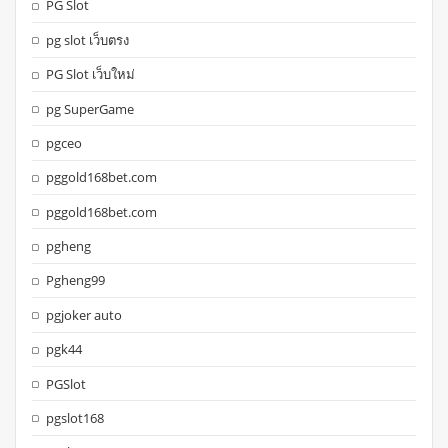
PG Slot
pg slot เว็บตรง
PG Slot เว็บใหม่
pg SuperGame
pgceo
pggold168bet.com
pggold168bet.com
pgheng
Pgheng99
pgjoker auto
pgk44
PGSlot
pgslot168