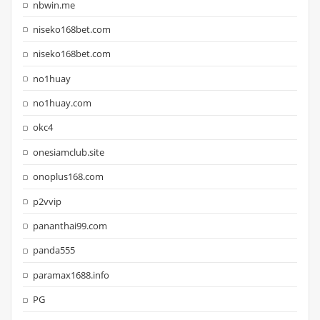
nbwin.me
niseko168bet.com
niseko168bet.com
no1huay
no1huay.com
okc4
onesiamclub.site
onoplus168.com
p2vvip
pananthai99.com
panda555
paramax1688.info
PG