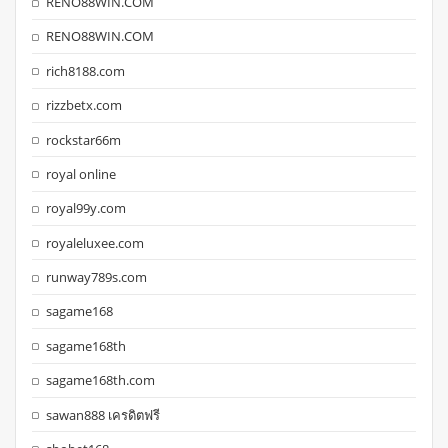
RENO88WIN.COM
RENO88WIN.COM
rich8188.com
rizzbetx.com
rockstar66m
royal online
royal99y.com
royaleluxee.com
runway789s.com
sagame168
sagame168th
sagame168th.com
sawan888 เครดิตฟรี