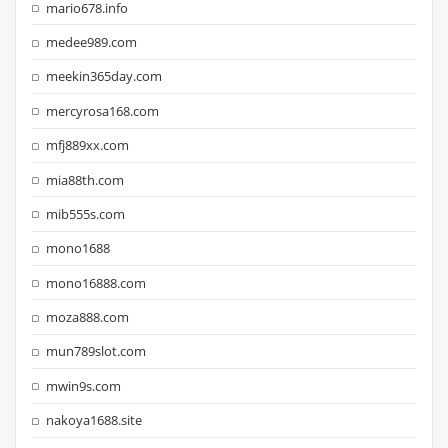
mario678.info
medee989.com
meekin365day.com
mercyrosa168.com
mfj889xx.com
mia88th.com
mib555s.com
mono1688
mono16888.com
moza888.com
mun789slot.com
mwin9s.com
nakoya1688.site