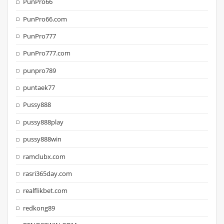
PunPro66
PunPro66.com
PunPro777
PunPro777.com
punpro789
puntaek77
Pussy888
pussy888play
pussy888win
ramclubx.com
rasri365day.com
realflikbet.com
redkong89