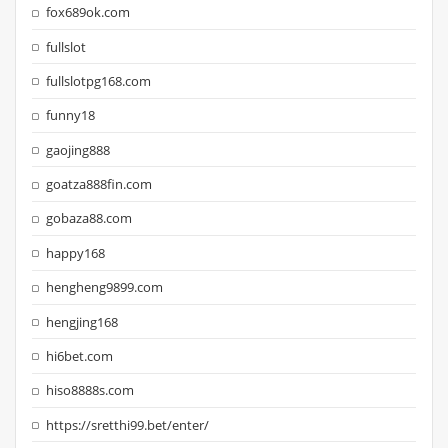
fox689ok.com
fullslot
fullslotpg168.com
funny18
gaojing888
goatza888fin.com
gobaza88.com
happy168
hengheng9899.com
hengjing168
hi6bet.com
hiso8888s.com
https://sretthi99.bet/enter/