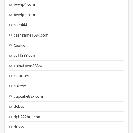
bwvip4.com
bwvip4.com
cafe444
cashgame168x.com
Casino
cc11388.com
chinatown888.win
cloudbet
coke55
cupcake88x.com
debet
dgb222hot.com
dr888