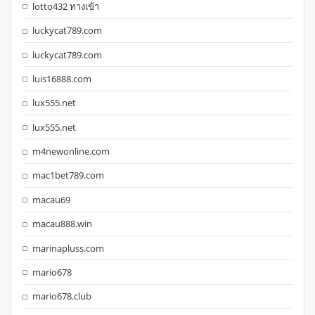
lotto432 ทางเข้า
luckycat789.com
luckycat789.com
luis16888.com
lux555.net
lux555.net
m4newonline.com
mac1bet789.com
macau69
macau888.win
marinapluss.com
mario678
mario678.club