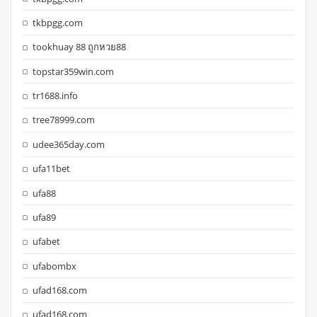
tkbpgg.com
tookhuay 88 ถูกหวย88
topstar359win.com
tr1688.info
tree78999.com
udee365day.com
ufa11bet
ufa88
ufa89
ufabet
ufabombx
ufad168.com
ufad168.com