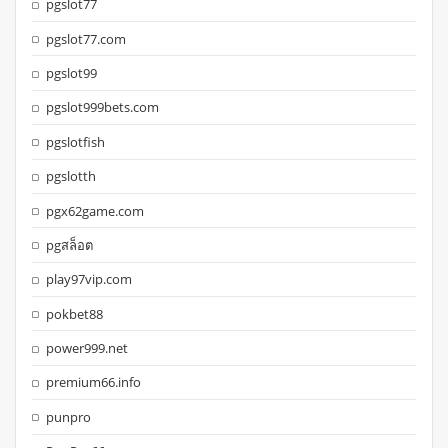
pgslot77
pgslot77.com
pgslot99
pgslot999bets.com
pgslotfish
pgslotth
pgx62game.com
pgสล็อต
play97vip.com
pokbet88
power999.net
premium66.info
punpro