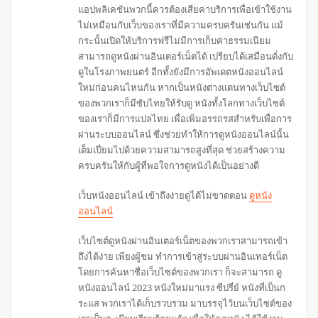
แอปพลิเคชันพวกนี้ควรต้องเสียค่าบริการเพื่อเข้าใช้งาน
ไม่เหมือนกับเว็บของเราที่มีความครบครันเช่นกัน แม้
กระนั้นเปิดให้บริการฟรีไม่มีการเก็บค่าธรรมเนียม
สามารถดูหนังผ่านอินเตอร์เน็ตได้ เปรียบได้เสมือนดั่งกับ
ดูในโรงภาพยนตร์ อีกทั้งยังมีการอัพเดตหนังออนไลน์
ใหม่ก่อนคนไหนกัน หากเป็นหนังต่างแดนทางเว็บไซต์
ของพวกเราก็มีซับไทยให้รับดู หนังทั้งโลกทางเว็บไซต์
ของเราก็มีการแปลไทย เพื่อเพิ่มอรรถรสสำหรับเพื่อการ
ผ่านระบบออนไลน์ ซึ่งช่วยทำให้การดูหนังออนไลน์นั้น
เต็มเปี่ยมไปด้วยความสามารถสูงที่สุด ช่วยสร้างความ
ครบครันให้กับผู้ที่พอใจการดูหนังได้เป็นอย่างดี
เว็บหนังออนไลน์ เข้าถึงง่ายดูได้ไม่ขาดตอน
ดูหนัง
ออนไลน์
เว็บไซต์ดูหนังผ่านอินเตอร์เน็ตของพวกเราสามารถเข้า
ถึงได้ง่าย เพียงผู้ชม ทำการเข้าสู่ระบบผ่านอินเทอร์เน็ต
โดยการค้นหาชื่อเว็บไซต์ของพวกเรา ก็จะสามารถ ดู
หนังออนไลน์ 2023 หนังใหม่มาแรง ซีปรี่ย์ หนังที่เป็นก
ระแส พวกเราได้เก็บรวบรวม มาบรรจุไว้บนเว็บไซต์ของ