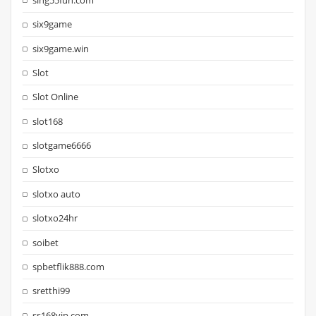
six9game
six9game.win
Slot
Slot Online
slot168
slotgame6666
Slotxo
slotxo auto
slotxo24hr
soibet
spbetflik888.com
sretthi99
ss168vip.com