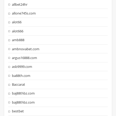
allbet24hr
allone745s.com
alot66
alot666
amb888
ambnovabet.com
argus16888.com
asb9999.com
ba88th.com
Baccarat
baj88thbz.com
baj88thbz.com
bestbet