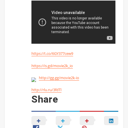
https://t.co/6GY377cew9
https://is.gd/movie2k_io
http://gg.gg/movie2k-io
http://rlu.ru/3fdTl
Share