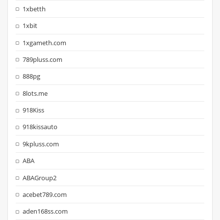
1xbetth
1xbit
1xgameth.com
789pluss.com
888pg
8lots.me
918Kiss
918kissauto
9kpluss.com
ABA
ABAGroup2
acebet789.com
aden168ss.com