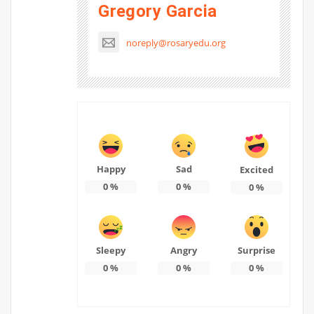
Gregory Garcia
noreply@rosaryedu.org
Happy
Sad
Excited
0
%
0
%
0
%
Sleepy
Angry
Surprise
0
%
0
%
0
%