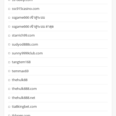
ssc915casino.com
ssgame666 เข้าสู่ระบบ
ssgame666 เข้าสู่ระบบ ล่าสุด
starrich99.com
sudyod888s.com
sunny9999club.com
tangtem168
temmax69
thehulk88
thehulk888.com
thehulk888.net
tia8kingbet.com
tkbpgg.com