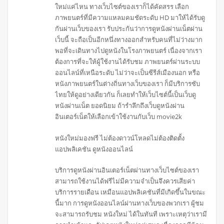
ใหม่แค่ไหน ทางเว็บไซต์ของเราก็ได้คัดสรร เลือก
ภาพยนตร์ที่มีความแหลมคมชัดระดับ HD มาให้ได้รับดู
กันผ่านเว็บของเรา รับประกันว่าการดูหนังผ่านเน็ตผ่าน
เว็บนี้ จะถือเป็นอีกหนึ่งทางออกสำหรับคนที่ไม่ว่างมาก
พอที่จะเดินทางไปดูหนังในโรงภาพยนตร์ เนื่องจากเรา
ต้องการที่จะให้ผู้ใช้งานได้รับชม ภาพยนตร์ผ่านระบบ
ออนไลน์ที่เหนือระดับ ไม่ว่าจะเป็นซีรีส์เมืองนอก หรือ
หนังภาพยนตร์ในต่างถิ่นทางเว็บของเรา ก็มีบริการซับ
ไทยให้ดูอย่างเดียวกัน ก็เลยทำให้เว็บไซต์นี้เป็นเว็บดู
หนังผ่านเน็ต ยอดนิยม ถ้ารำลึกถึงเว็บดูหนังผ่าน
อินเตอร์เน็ตให้เลือกเข้าใช้งานกับเว็บ movie2k
หนังใหม่มองฟรี ไม่ต้องดาวน์โหลดไม่ต้องติดตั้ง
แอปพลิเคชัน ดูหนังออนไลน์
บริการดูหนังผ่านอินเตอร์เน็ตผ่านทางเว็บไซต์ของเรา
สามารถใช้งานได้ฟรีไม่มีความจำเป็นจึงควรเสียค่า
บริการรายเดือน เหมือนแอปพลิเคชันที่มีเกิดขึ้นในขณะ
นี้มาก การดูหนังออนไลน์ผ่านทางเว็บของพวกเรา ผู้ชม
จะสามารถรับชม หนังใหม่ ได้ในทันที เพราะเหตุว่าเรามี