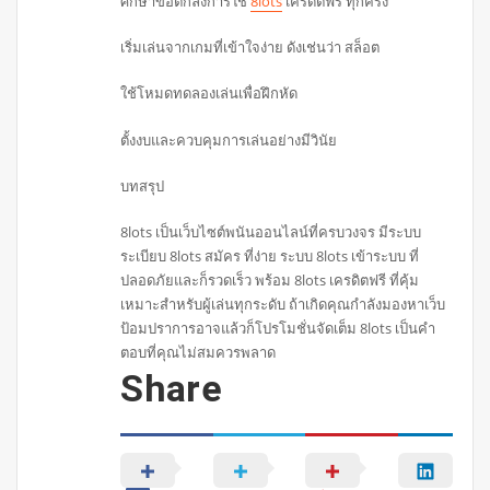
ศึกษาข้อตกลงการใช้
8lots
เครดิตฟรี ทุกครั้ง
เริ่มเล่นจากเกมที่เข้าใจง่าย ดังเช่นว่า สล็อต
ใช้โหมดทดลองเล่นเพื่อฝึกหัด
ตั้งงบและควบคุมการเล่นอย่างมีวินัย
บทสรุป
8lots เป็นเว็บไซต์พนันออนไลน์ที่ครบวงจร มีระบบ
ระเบียบ 8lots สมัคร ที่ง่าย ระบบ 8lots เข้าระบบ ที่
ปลอดภัยและก็รวดเร็ว พร้อม 8lots เครดิตฟรี ที่คุ้ม
เหมาะสำหรับผู้เล่นทุกระดับ ถ้าเกิดคุณกำลังมองหาเว็บ
ป้อมปราการอาจแล้วก็โปรโมชั่นจัดเต็ม 8lots เป็นคำ
ตอบที่คุณไม่สมควรพลาด
Share