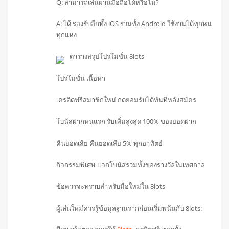
Q: สามารถเล่นผ่านมือถือได้หรือไม่?
A: ได้ รองรับอีกทั้ง iOS รวมทั้ง Android ใช้งานได้ทุกหน
ทุกแห่ง
ตารางสรุปโปรโมชั่น 8lots
โปรโมชั่น เนื้อหา
เครดิตฟรีสมาชิกใหม่ กดยอมรับได้ทันทีหลังสมัคร
โบนัสฝากหนแรก รับเพิ่มสูงสุด 100% ของยอดฝาก
คืนยอดเสีย คืนยอดเสีย 5% ทุกอาทิตย์
กิจกรรมพิเศษ แจกโบนัสรวมทั้งของรางวัลในเทศกาล
ข้อควรจะทราบสำหรับมือใหม่ใน 8lots
ผู้เล่นใหม่ควรรู้ข้อมูลฐานรากก่อนเริ่มพนันกับ 8lots: