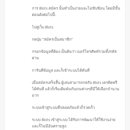
การ 8lots สมัคร นั้นทำเป็นง่ายและไม่ซับซ้อน โดยมีขั้น
ตอนดังต่อไปนี้:
ไปสู่เว็บ 8lots
กดปุ่ม “สมัครเป็นสมาชิก”
กรอกข้อมูลที่ต้อง เป็นต้นว่า เบอร์โทรศัพท์รวมทั้งรหัส
ผ่าน
การันตีข้อมูล และก็เข้าระบบได้ทันที
เมื่อสมัครเสร็จสิ้น ผู้เล่นสามารถกดรับ 8lots เครดิตฟรี
ได้ทันที แล้วก็เริ่มเดิมพันกับเกมต่างๆที่มีให้เลือกจำนวน
มาก
ระบบเข้าสู่ระบบที่ปลอดภัยแล้วก็รวดเร็ว
ระบบ 8lots เข้าสู่ระบบ ได้รับการพัฒนาให้ใช้งานง่าย
และก็ไม่มีอันตรายสูง: