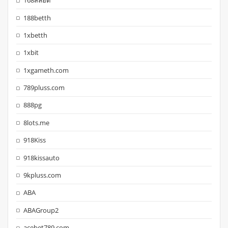
168สล็อต
188betth
1xbetth
1xbit
1xgameth.com
789pluss.com
888pg
8lots.me
918Kiss
918kissauto
9kpluss.com
ABA
ABAGroup2
acebet789.com