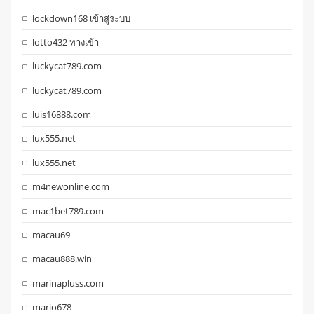
lockdown168 เข้าสู่ระบบ
lotto432 ทางเข้า
luckycat789.com
luckycat789.com
luis16888.com
lux555.net
lux555.net
m4newonline.com
mac1bet789.com
macau69
macau888.win
marinapluss.com
mario678