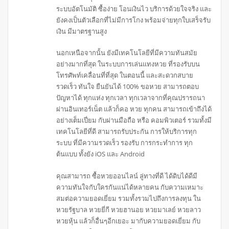
ระบบอัตโนมัติ ซื้อง่าย โอนเงินไว บริการด้วยใจจริง และ
ยังคงเป็นตัวเลือกที่ไม่มีการโกง พร้อมจ่ายทุกใบเสร็จรับ
เงิน มีมาตรฐานสูง
นอกเหนือจากนั้น ยังมีเทคโนโลยีที่มีความทันสมัย
อย่างมากที่สุด ในระบบการเล่นแทงหวย ที่รองรับบน
โทรศัพท์เคลื่อนที่ที่สุด ในตอนนี้ และสะดวกสบาย
รวดเร็ว ทันใจ ยืนยันได้ 100% ขอหวย สามารถตอบ
ปัญหาได้ ทุกแห่ง ทุกเวลา ทุกเวลาจากที่คุณปรารถนา
ผ่านอินเทอร์เน็ต แล้วก็คอ หวย ทุกคน สามารถเข้าถึงได้
อย่างเต็มเปี่ยม กับผ่านมือถือ หรือ คอมพิวเตอร์ รวมทั้งมี
เทคโนโลยีที่ดี สามารถรับประกัน การให้บริการทุก
ระบบ ที่มีความรวดเร็ว รองรับ การกระทำการ ทุก
ต้นแบบ ทั้งยัง iOS และ Android
คุณสามารถ ซื้อหวยออนไลน์ ลู่ทางที่ดี ได้ดิบได้ดีมี
ความทันใจกับใครกันแน่ได้หลายคน กับความเหมาะ
สมต่อความยอดเยี่ยม รวมทั้งรวมไปถึงการลงทุน ใน
หวยรัฐบาล หวยยี่กี หวยฮานอย หวยมาเลย์ หวยลาว
หวยหุ้น แล้วก็อื่นๆอีกเยอะ มากับความยอดเยี่ยม กับ