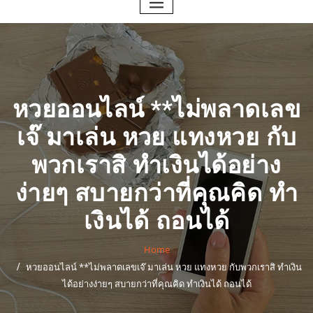
หวยออนไลน์ **ไม่พลาดเลข
เจ๊ มาเล่น หวย แทงหวย กับ
พวกเราสิ ทำเงินได้อย่าง
ง่ายๆ สบายกว่าที่คุณคิด ทำ
เงินได้ ถอนได้
Home
หวยออนไลน์ **ไม่พลาดเลขเจ๊ มาเล่น หวย แทงหวย กับพวกเราสิ ทำเงิน
ได้อย่างง่ายๆ สบายกว่าที่คุณคิด ทำเงินได้ ถอนได้