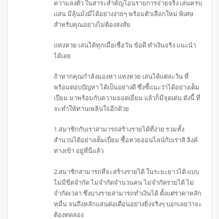
ความลงตัว ในสาระสำคัญโอนรายการจ่ายจริง เล่นครบ
แสน มีลุ้นมั่งมีได้อย่างง่ายๆ พร้อมตัวเลือกใหม่ พิเศษ
สำหรับคุณอย่างไม่ต้องสงสัย
แทงหวย เล่นได้ทุกเมื่อเชื่อวัน ข้อดี ทำเงินจริง แนะนำ
ได้เลย
ถ้าหากคุณกำลังมองหา แทงหวย เล่นได้แต่ละวัน ที่
พร้อมตอบปัญหา ได้เป็นอย่างดี ซึ่งชี้แนะว่าได้อย่างเต็ม
เปี่ยม มาพร้อมกับความยอดเยี่ยม แล้วก็มีจุดเด่น ดังนี้ ที่
จะทำให้ท่านเพลินใจอีกด้วย
1.สมาชิกกับเราสามารถสร้างรายได้ที่ง่าย รวมทั้ง
สำนวนได้อย่างเต็มเปี่ยม ซื้อหวยออนไลน์กับเราสิ ลิงค์
ทางเข้า อยู่ที่นี่แล้ว
2.สมาชิกสามารถที่จะสร้างรายได้ ในระยะยาวได้ แบบ
ไม่มีขีดจำกัด ไม่จำกัดจำนวนคน ไม่จำกัดรายได้ ไม่
จำกัดเวลา ซึ่งบางรายสามารถทำเงินได้ ตั้งแต่ราคาหลัก
หมื่น จนถึงหลักแสนต่อเดือนอย่างยิ่งจริงๆ บอกเลยว่าจะ
ต้องทดลอง