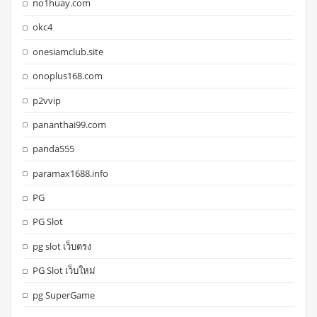
no1huay.com
okc4
onesiamclub.site
onoplus168.com
p2vvip
pananthai99.com
panda555
paramax1688.info
PG
PG Slot
pg slot เว็บตรง
PG Slot เว็บใหม่
pg SuperGame