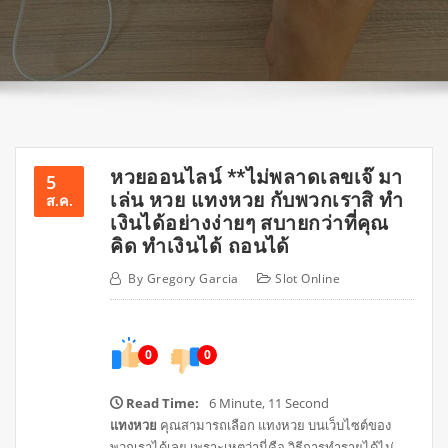
หวยออนไลน์ **ไม่พลาดเลขเจ๊ มา
5
เล่น หวย แทงหวย กับพวกเราสิ ทำ
ส.ค.
เงินได้อย่างง่ายๆ สบายกว่าที่คุณ
คิด ทำเงินได้ ถอนได้
By
Gregory Garcia
Slot Online
0
0
Read Time:
6 Minute, 11 Second
แทงหวย
คุณสามารถเลือก แทงหวย บนเว็บไซต์ของ
พวกเราได้เลย เพราะเหตุว่านี่คือ วิธีการทำรายได้ไม่