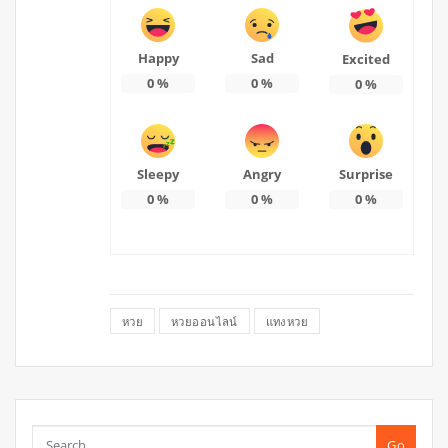
Happy
Sad
Excited
0
%
0
%
0
%
Sleepy
Angry
Surprise
0
%
0
%
0
%
หวย
หวยออนไลน์
แทงหวย
Go