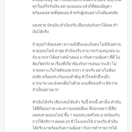
ทุกใบเสร็จรับเงิน อย่างแน่นอน แล้วก็ที่ตอบปัญหา
พร้อมคอหวยที่สุดยอด สำหรับผู้เล่นอย่างไม่ต้องสงสัย
แทงหวย ปัจจุบัน ทำเงินจริง เลือกเล่นกับเราได้เลย ทำ
เงินได้จริง
ถ้าคุณกำลังมองหา ความยั่งยืนและมั่นคง ไม่มีอันตราย
หวยออนไลน์ ล่าสุด ทำเงินจริง สามารถร่วมสนุกสนาน
กับ พวกเราได้อย่างสม่ำเสมอ มากับความคุ้มค่า ที่ดี ไม่
ต้องวิตกกังวล เรื่องที่เกี่ยวข้องกับการเล่นมากแล้ว ไม่
จ่ายเพราะเว็บไซต์ของพวกเรา จ่ายจริง อย่างไม่ต้อง
สงสัย พร้อมประกันแบบสำคัญ หัวใจหลักอื่นๆอีก
มากมาย และยังคงเต็มไปด้วย แบบที่ค่อนข้าง มีความ
จำเป็นอย่างมาก
ทำเงินได้จริง เลือกเล่นได้แล้ว วันนี้ ตรงนี้ เท่านั้น ทำเงิน
ได้ดีมีคุณภาพ และความยอดเยี่ยม ที่บอกเลยว่านี่คือ
แหล่งหวยออนไลน์ ชั้น 1 ของประเทศไทย มาพร้อมกับ
การให้บริการ ตลอด 24 ชั่วโมงแทงได้ จ่ายจริง ทำเงิน
ได้จริง มาพร้อมกับความคุ้มค่า กับการทำรายการได้