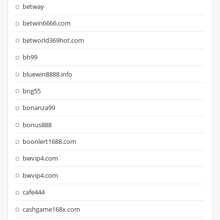
betway
betwin6666.com
betworld369hot.com
bh99
bluewin8888.info
bng55
bonanza99
bonus888
boonlert1688.com
bwvip4.com
bwvip4.com
cafe444
cashgame168x.com