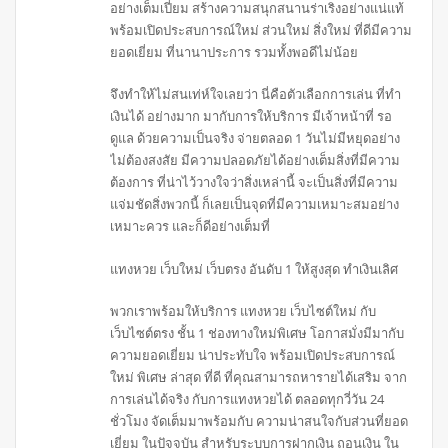
อย่างเต็มเปี่ยม สร้างความสนุกสนานร่าเริงอย่างแน่แท้
พร้อมเปิดประสบการณ์ใหม่ ส่วนใหม่ สิ่งใหม่ ที่ดีมีความ
ยอดเยี่ยม ที่นานาประการ รวมทั้งพอดีไม่น้อย
จึงทำให้ไม่สนเท่ห์ใจเลยว่า นี่คือตัวเลือกการเล่น ที่ทำ
เงินได้ อย่างมาก มากับการให้บริการ มีเจ้าหน้าที่ รอ
ดูแล ด้วยความเป็นจริง จ่ายตลอด 1 วันไม่มีหยุดอย่าง
ไม่ต้องสงสัย มีความปลอดภัยได้อย่างเต็มสิ่งที่มีความ
ต้องการ ที่น่าไว้วางใจว่าสิ่งเหล่านี้ จะเป็นสิ่งที่มีความ
แจ่มชัดสิ่งพวกนี้ ก็เลยเป็นจุดที่มีความเหมาะสมอย่าง
เหมาะควร และก็ดีอย่างเต็มที่
แทงหวย เว็บใหม่ เว็บตรง อันดับ 1 ให้สูงสุด ทำเงินเลิศ
พวกเราพร้อมให้บริการ แทงหวย เว็บไซต์ใหม่ กับ
เว็บไซต์ตรง ชั้น 1 ช่องทางใหม่พิเศษ โอกาสมั่งมีมากับ
ความยอดเยี่ยม น่าประทับใจ พร้อมเปิดประสบการณ์
ใหม่ พิเศษ ล่าสุด ที่ดี ที่คุณสามารถหารายได้เสริม จาก
การเล่นได้จริง กับการแทงหวยได้ ตลอดทุกวี่วัน 24
ชั่วโมง จัดเต็มมาพร้อมกับ ความน่าสนใจกับส่วนที่ยอด
เยี่ยม ในปัจจุบัน สำหรับระบบการฝากเงิน ถอนเงิน ใน