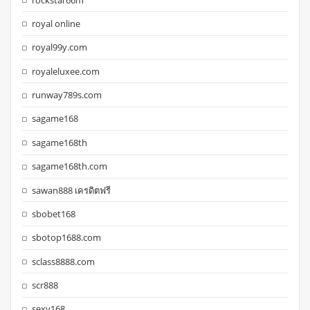
royal online
royal99y.com
royaleluxee.com
runway789s.com
sagame168
sagame168th
sagame168th.com
sawan888 เครดิตฟรี
sbobet168
sbotop1688.com
sclass8888.com
scr888
sexy168