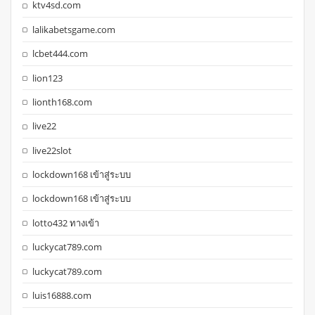
ktv4sd.com
lalikabetsgame.com
lcbet444.com
lion123
lionth168.com
live22
live22slot
lockdown168 เข้าสู่ระบบ
lockdown168 เข้าสู่ระบบ
lotto432 ทางเข้า
luckycat789.com
luckycat789.com
luis16888.com