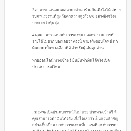
3.สามารถเสนอแนะสหาย เข้ามาร่วมบันเทิงใจได้ สหาย
รับค่าแรงงานที่สูง กับค่าความสูงถึง 8% อย่างยิ่งจริงๆ
บอกเลยว่าคุ้มสุด
4.คุณสามารถสนุกกับ การลงทุน และกระบวนการทำ
รายได้ไม่ยาก บอกเลยว่า ตรงนี้ จ่ายจริงตอบโจทย์ ทุก
ต้นแบบ เป็นทางเลือกที่ดี สำหรับผู้เล่นทุกท่าน
หวยออนไลน์ ทางเข้าฟรี ยืนยันทำเงินได้จริง เปิด
ประสบการณ์ใหม่
แทงหวย
เปิดประสบการณ์ใหม่ หวย ปากทางเข้าฟรี ที่
คุณสามารถทำเงินได้จริง เชื่อได้เลยว่า เป็นส่วนสำคัญ
อย่างเต็มเปี่ยม มากับการลงทุนที่มาแรงที่สุด กับการกา