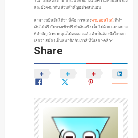
รันตี ประสิทธิภาพ ทำเงินได้ อย่างเต็มความพร้อมเพรียง
และยังคงมากับ ส่วนสำคัญอย่างแน่นอน
สามารถยืนยันได้ว่า นี่คือ การแทง
หวยออนไลน์
ที่ทำ
เงินได้ฟรี กับทางเข้าฟรี ทำเงินจริง เต็มไปด้วย แบบอย่าง
ที่สำคัญ ถ้าหากคุณได้ทดลองแล้ว จำเป็นต้องพึงใจบอก
เลยว่า สมัครเป็นสมาชิกกับเราสิ ที่นี่เลย >คลิก<
Share