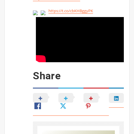
https://t.co/cbKHBggyPK
Share