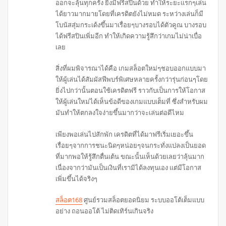
ออกจะลุ้นทุกครั้ง ยิ่งมีฟรีสปินด้วย ทำให้ระยะแรกๆเล่น
ได้ยาวมากมายโดยที่เครดิตยังไม่หมด ระหว่างเล่นก็มี
โบนัสสุ่มกระเด้งขึ้นมาเรื่อยๆบางรอบได้ตัวคูณ บางรอบ
ได้ฟรีสปินเพิ่มอีก ทำให้เกิดความรู้สึกว่าเกมไม่น่าเบื่อ
เลย
สิ่งที่ผมพิจารณาได้คือ เกมสล็อตใหม่ๆชอบออกแบบมา
ให้ผู้เล่นได้สัมผัสฟีพบร์พิเศษหลายครั้งกว่ารุ่นก่อนๆโดย
ยิ่งไปกว่านั้นตอนใช้เครดิตฟรี ราวกับเป็นการให้โอกาส
ให้ผู้เล่นใหม่ได้เห็นข้อดีของเกมแบบเต็มที่ ซึ่งสำหรับผม
มันทำให้ตกลงใจง่ายขึ้นมากว่าจะเล่นต่อดีไหม
เพียงพอเล่นไปสักพัก เครดิตที่ได้มาฟรีเริ่มเยอะขึ้น
เรื่อยๆจากการชนะนิดๆหน่อยๆจนกระทั่งแปลงเป็นยอด
ที่มากพอให้รู้สึกตื่นเต้น ขณะนั้นเห็นด้วยเลยว่าลุ้นมาก
เนื่องจากว่ามันเป็นเงินที่เรามิได้ลงทุนเอง แต่มีโอกาส
เพิ่มขึ้นได้จริงๆ
สล็อต168
ศูนย์รวมสล็อตยอดนิยม ระบบออโต้เต็มแบบ
อย่าง ถอนออโต้ ไม่ติดเทิร์นเกินจริง