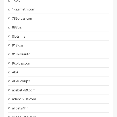
1xbit
1xgameth.com
789pluss.com
888pg
8lots.me
918Kiss
918kissauto
9kpluss.com
ABA
ABAGroup2
acebet789.com
aden168ss.com
allbet24hr
allone745s.com