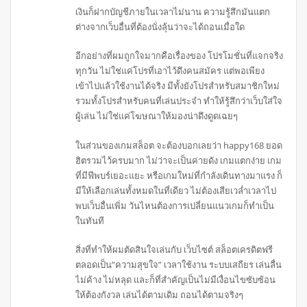
เงินก็ฝากบัญชีภายในเวลาไม่นาน ความรู้สึกมันแตก
ต่างจากเว็บอื่นที่ต้องนั่งลุ้นว่าจะได้ถอนเมื่อใด
อีกอย่างที่ผมถูกใจมากคือเรื่องของ โปรโมชั่นที่แจกจริง
ทุกวัน ไม่ใช่แค่โปรที่เอาไว้ดึงคนสมัคร แต่พอเพียง
เข้าไปแล้วใช้งานได้จริง มีทั้งยังโปรสำหรับสมาชิกใหม่
รวมทั้งโปรสำหรับคนที่เล่นประจำ ทำให้รู้สึกว่าเว็บใส่ใจ
ผู้เล่น ไม่ใช่แค่โฆษณาให้มองน่าดึงดูดเฉยๆ
ในส่วนของเกมสล็อต จะต้องบอกเลยว่า happy168 ยอด
ฮิตรวมไว้ครบมาก ไม่ว่าจะเป็นค่ายดัง เกมแตกง่าย เกม
ที่มีฟีพบร์เยอะแยะ หรือเกมใหม่ที่กำลังเดินทางมาแรง ก็
มีให้เลือกเล่นทั้งหมดในที่เดียว ไม่ต้องเสียเวล่ำเวลาไป
พบเว็บอื่นเพิ่ม วันไหนต้องการเปลี่ยนแนวเกมก็ทำเป็น
ในทันที
สิ่งที่ทำให้ผมตัดสินใจเล่นกับ เว็บไซต์ สล็อตเครดิตฟรี
ตลอดเป็น”ความสุขใจ” เวลาใช้งาน ระบบเสถียร เล่นลื่น
ไม่ค้าง ไม่หลุด และก็ที่สำคัญเป็นไม่มีเงื่อนไขซับซ้อน
ให้ต้องกังวล เล่นได้ตามเดิม ถอนได้ตามจริงๆ