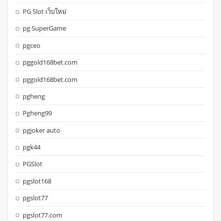
PG Slot เว็บใหม่
pg SuperGame
pgceo
pggold168bet.com
pggold168bet.com
pgheng
Pgheng99
pgjoker auto
pgk44
PGSlot
pgslot168
pgslot77
pgslot77.com