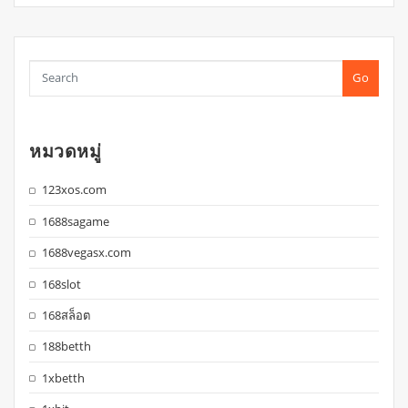
Go
หมวดหมู่
123xos.com
1688sagame
1688vegasx.com
168slot
168สล็อต
188betth
1xbetth