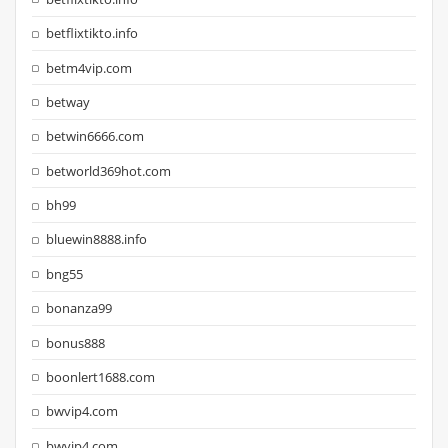
betflixtikto.info
betm4vip.com
betway
betwin6666.com
betworld369hot.com
bh99
bluewin8888.info
bng55
bonanza99
bonus888
boonlert1688.com
bwvip4.com
bwvip4.com