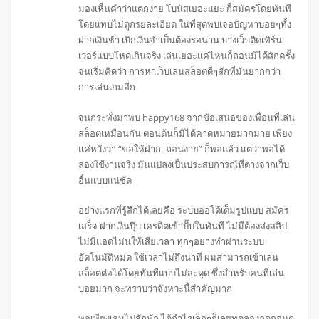
มองเห็นคำว่าแตกง่าย โบนัสเยอะแยะ ก็สมัครโดยทันที
โดยแทบไม่ดูกรยละเอียด ในที่สุดพบเจอปัญหาบ่อยๆทั้ง
ฝากเงินช้า เบิกเงินจำเป็นต้องรอนาน บางเว็บติดเทิร์น
เวอร์แบบโหดเกินจริง เล่นเยอะแค่ไหนก็ถอนมิได้สักครั้ง
จนเริ่มคิดว่า การหาเว็บเล่นสล็อตดีๆสักที่มันยากกว่า
การเล่นเกมอีก
จนกระทั่งมาพบ happy168 จากข้อเสนอของเพื่อนที่เล่น
สล็อตเหมือนกัน ตอนต้นก็มิได้คาดหมายมากมาย เพียง
แค่หวังว่า “ขอให้ฝาก–ถอนง่าย” ก็พอแล้ว แต่ว่าพอได้
ลองใช้งานจริง มันแปลงเป็นประสบการณ์ที่ต่างจากเว็บ
อื่นแบบแน่ชัด
อย่างแรกที่รู้สึกได้เลยคือ ระบบออโต้เต็มรูปแบบ สมัคร
เสร็จ ฝากเงินปุ๊บ เครดิตเข้าปั๊บในทันที ไม่มีต้องส่งสลิป
ไม่มีแอดไม่นให้เสียเวลา ทุกๆอย่างทำผ่านระบบ
อัตโนมัติหมด ใช้เวลาไม่ถึงนาที ผมสามารถเข้าเล่น
สล็อตต่อได้โดยทันทีแบบไม่สะดุด ซึ่งสำหรับคนที่เล่น
บ่อยมาก จะทราบว่าจังหวะนี้สำคัญมาก
พอเพียงเล่นไปสักพัก ได้กำไรเล็กๆก็เลยทดลองกดถอนดู