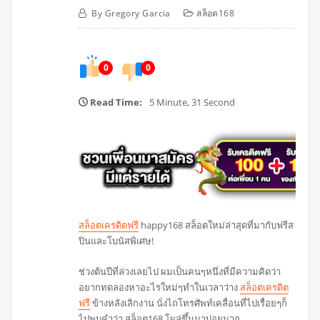
By
Gregory Garcia
สล็อต168
0
0
Read Time:
5 Minute, 31 Second
สล็อตเครดิตฟรี
happy168 สล็อตใหม่ล่าสุดที่มากับฟรีส
ปินและโบนัสพิเศษ!
ช่วงต้นปีที่ล่วงเลยไป ผมเป็นคนๆหนึ่งที่มีความคิดว่า
อยากทดลองหาอะไรใหม่ๆทำในเวลาว่าง
สล็อตเครดิต
ฟรี
ข้างหลังเลิกงาน นั่งไถโทรศัพท์เคลื่อนที่ไปเรื่อยๆก็
ไปพบคำว่า สล็อต168 โผล่ขึ้นมาบ่อยมาก