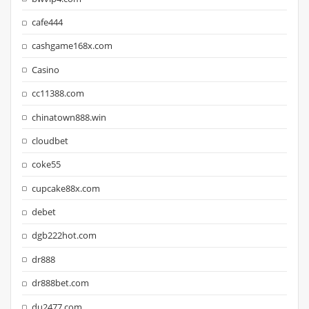
cafe444
cashgame168x.com
Casino
cc11388.com
chinatown888.win
cloudbet
coke55
cupcake88x.com
debet
dgb222hot.com
dr888
dr888bet.com
du2477.com