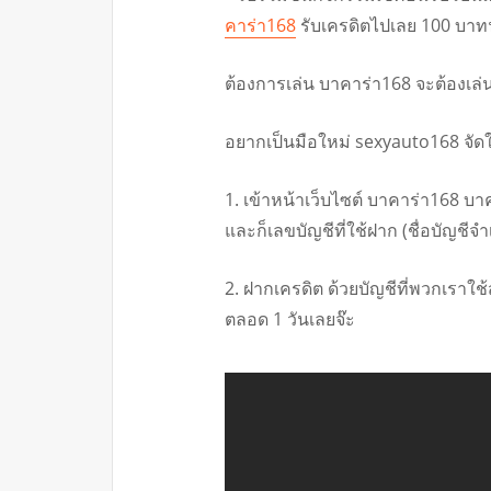
คาร่า168
รับเครดิตไปเลย 100 บาทฟ
ต้องการเล่น บาคาร่า168 จะต้องเล่นย
อยากเป็นมือใหม่ sexyauto168 จัดให้
1. เข้าหน้าเว็บไซต์ บาคาร่า168 บาค
และก็เลขบัญชีที่ใช้ฝาก (ชื่อบัญชีจำเ
2. ฝากเครดิต ด้วยบัญชีที่พวกเราใช้
ตลอด 1 วันเลยจ๊ะ