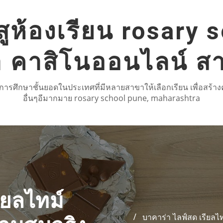
บสูห้องเรียน rosary
า คาสิโนออนไลน์ ส
รศึกษาชั้นยอดในประเทศที่มีหลายสาขาให้เลือกเรียน เพื่อสร้างความ
อื่นๆอีมากมาย rosary school pune, maharashtra
ียลไทม์
บาคาร่า ไลฟ์สด เรียลไท