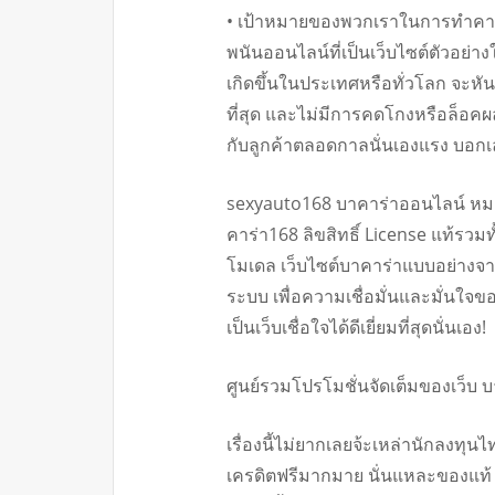
• เป้าหมายของพวกเราในการทำคาสิ
พนันออนไลน์ที่เป็นเว็บไซต์ตัวอย่าง
เกิดขึ้นในประเทศหรือทั่วโลก จะหัน
ที่สุด และไม่มีการคดโกงหรือล็อคผล
กับลูกค้าตลอดกาลนั่นเองแรง บอกเ
sexyauto168 บาคาร่าออนไลน์ หมาย
คาร่า168 ลิขสิทธิ์ License แท้รว
โมเดล เว็บไซต์บาคาร่าแบบอย่างจาก
ระบบ เพื่อความเชื่อมั่นและมั่นใจของ
เป็นเว็บเชื่อใจได้ดีเยี่ยมที่สุดนั่นเอง!
ศูนย์รวมโปรโมชั่นจัดเต็มของเว็บ บาคา
เรื่องนี้ไม่ยากเลยจ้ะเหล่านักลงทุ
เครดิตฟรีมากมาย นั่นแหละของแท้