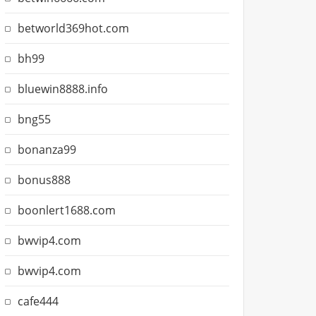
betworld369hot.com
bh99
bluewin8888.info
bng55
bonanza99
bonus888
boonlert1688.com
bwvip4.com
bwvip4.com
cafe444