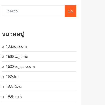
Go
หมวดหมู่
123xos.com
1688sagame
1688vegasx.com
168slot
168สล็อต
188betth