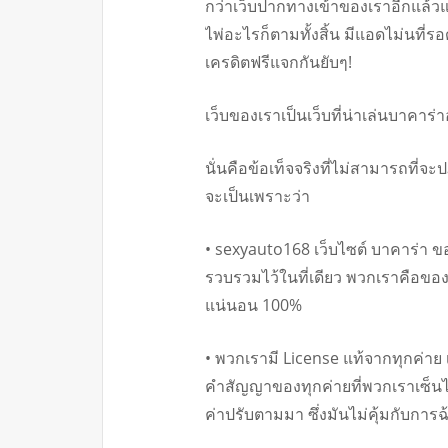
กว่าเว็บปากทางเข้าของเราอีกแล้ว
ไพ่อะไรก็ตามทั้งสิ้น มีแอดไม่นที่
เครดิตฟรีแจกกันยับๆ!
เว็บของเราเป็นเว็บที่น่าเล่นบาคาร่าอ
นั่นคือข้อเท็จจริงที่ไม่สามารถที่
จะเป็นเพราะว่า
• sexyauto168 เว็บไซต์ บาคาร่า ข
รวบรวมไว้ในที่เดียว พวกเราคือของแ
แน่นอน 100%
• พวกเรามี License แท้จากทุกค่าย
คำสัญญาของทุกค่ายที่พวกเราเซ็นไ
ค่าปรับตามมา ซึ่งมันไม่คุ้มกับการฉ