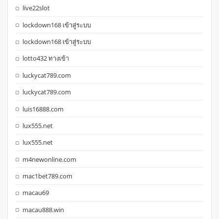
live22slot
lockdown168 เข้าสู่ระบบ
lockdown168 เข้าสู่ระบบ
lotto432 ทางเข้า
luckycat789.com
luckycat789.com
luis16888.com
lux555.net
lux555.net
m4newonline.com
mac1bet789.com
macau69
macau888.win