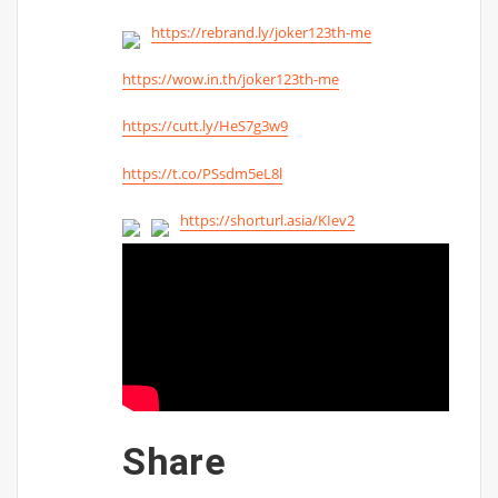
https://rebrand.ly/joker123th-me
https://wow.in.th/joker123th-me
https://cutt.ly/HeS7g3w9
https://t.co/PSsdm5eL8l
https://shorturl.asia/KIev2
Share