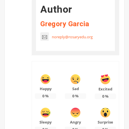
Author
Gregory Garcia
noreply@rosaryedu.org
Happy
Sad
Excited
0
%
0
%
0
%
Sleepy
Angry
Surprise