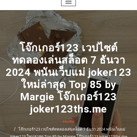
โจ๊กเกอร์123 เวปไซต์
ทดลองเล่นสล็อต 7 ธันวา
2024 พนันเว็บแม่ joker123
ใหม่ล่าสุด Top 85 by
Margie โจ๊กเกอร์123
joker123ths.me
Home
โจ๊กเกอร์123 เวปไซต์ทดลองเล่นสล็อต 7 ธันวา 2024 พนันเว็บแม่
joker123 ใหม่ล่าสุด Top 85 by Margie โจ๊กเกอร์123 joker123ths.me