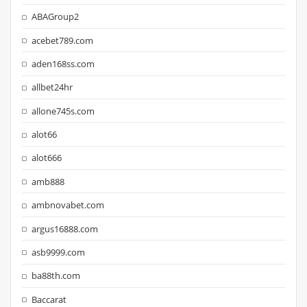
ABAGroup2
acebet789.com
aden168ss.com
allbet24hr
allone745s.com
alot66
alot666
amb888
ambnovabet.com
argus16888.com
asb9999.com
ba88th.com
Baccarat