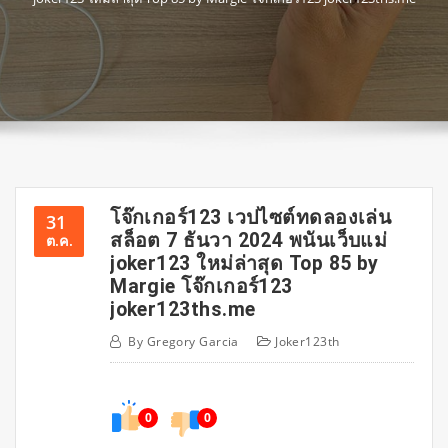
โจ๊กเกอร์123 เวปไซต์ทดลองเล่น
31
สล็อต 7 ธันวา 2024 พนันเว็บแม่
ต.ค.
joker123 ใหม่ล่าสุด Top 85 by
Margie โจ๊กเกอร์123
joker123ths.me
By
Gregory Garcia
Joker123th
0
0