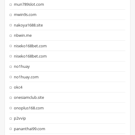
mun789slot.com
mwin9s.com
nakoya1688.site
nbwin.me
niseko168bet.com
niseko168bet.com
no1huay
no1huay.com
okc4
onesiamclub.site
onoplus168.com
p2vvip
pananthai99.com