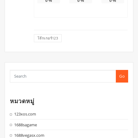
0
%
0
%
0
%
โจ๊กเกอร์123
Go
หมวดหมู่
123xos.com
1688sagame
1688vegasx.com