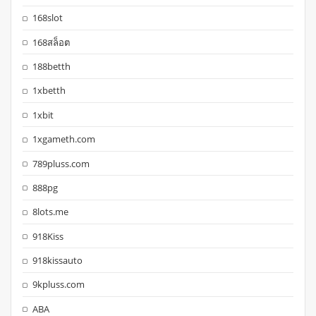
168slot
168สล็อต
188betth
1xbetth
1xbit
1xgameth.com
789pluss.com
888pg
8lots.me
918Kiss
918kissauto
9kpluss.com
ABA