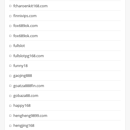
fcharoenkit168.com
finnivips.com
fox689ok.com
fox689ok.com
fullslot
fullslotpg168.com
funny18
gaojing888
goatza888fin.com
gobaza88.com
happy168
hengheng9899.com
hengjing168