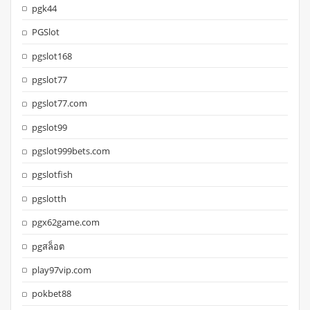
pgk44
PGSlot
pgslot168
pgslot77
pgslot77.com
pgslot99
pgslot999bets.com
pgslotfish
pgslotth
pgx62game.com
pgสล็อต
play97vip.com
pokbet88