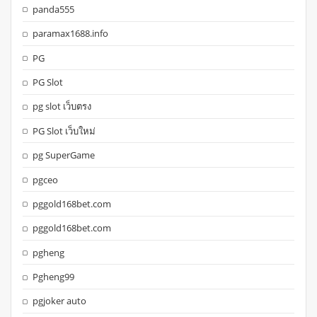
panda555
paramax1688.info
PG
PG Slot
pg slot เว็บตรง
PG Slot เว็บใหม่
pg SuperGame
pgceo
pggold168bet.com
pggold168bet.com
pgheng
Pgheng99
pgjoker auto