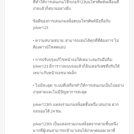
ที่ทำให้การเล่นเกมโจ๊กเกอร์123บนโทรศัพท์เคลื่อนที่
ง่ายแล้วก็สบายอย่างยิ่ง
ข้อดีของการเล่นเกมสล็อตบนโทรศัพท์มือถือกับ
joker123
• ความสบายสบาย: สามารถเล่นได้ทุกที่ที่ต้องการ ไม่
ต้องดาวน์โหลดแอป
• การปรับปรุงแก้ไขหน้าจอให้เหมาะสมกับมือถือ:
Joker123 มีการวางแบบจอแล้วก็อินเทอร์เฟซที่ปรับให้
เหมาะกับหน้าจอขนาดเล็ก
• ไม่มีสะดุด: ระบบที่เสถียรทำให้การเล่นเกมเป็นไปอย่าง
ง่ายดายและไม่มีปัญหาการสะดุด
joker123th แหล่งรวมเกมสล็อตชั้นหนึ่ง เล่นง่าย ฝาก
ถอนออโต้ 24 ชม.
joker123th เป็นแหล่งรวมเกมสล็อตจากค่ายชั้นหนึ่ง
มากที่ผู้เล่นสามารถเข้ามาเล่นได้ง่ายๆตลอดเวลาที่