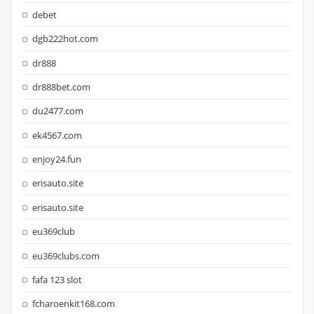
debet
dgb222hot.com
dr888
dr888bet.com
du2477.com
ek4567.com
enjoy24.fun
erisauto.site
erisauto.site
eu369club
eu369clubs.com
fafa 123 slot
fcharoenkit168.com