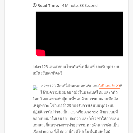
Read Time:
4 Minute, 33 Second
joker123 เล่นง่ายบนโทรศัพท์เคลื่อนที่ รองรับทุกระบบ
สมัครรับเครดิตฟรี
joker123 คือหนึ่งในแพลตฟอร์มเกม
โจ๊กเกอร์123
ที่
ได้รับความนิยมอย่างยิ่งในประเทศไทยและก็ทั่ว
โลก โดยเฉพาะกับผู้เล่นที่ชอบด้านการเล่นผ่านมือถือ
เหตุเพราะ โจ๊กเกอร์123 รองรับการเล่นบนทุกระบบ
ปฏิบัติการไม่ว่าจะเป็น iOS หรือ Android ด้วยระบบที่
ออกแบบมาให้เล่นง่าย สะดวก และก็เร็ว ทำให้การเล่น
เกมและก็แนวทางการทำธุรกรรมทางด้านการเงินเป็น
เรื่องง่ายถาง ยิ่งไปกว่านี้ยังมีโปรโมชั่นพิเศษให้ผู้