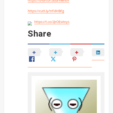
https://shorturl.asia/xwhEV
https://cutt.ly/trFdHBFg
https://t.co/2JrOEsAnys
Share