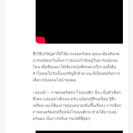
ซึ่งวิธีแก้ปัญหาก็มิได้ยากเลยครับผม คุณจะต้องสังเกต
อารมณ์ของวันนั้นๆว่า ตนเองกำลังอยู่ในอารมณ์แบบ
ไหน เพื่อที่คุณจะได้เลือกหนังที่ตรงดวงใจรวมทั้งฮีล
หัวใจคุณในวันนั้นๆเจริญอีกด้วย และนี่เป็นเทคนิคการ
เลือก หนังออนไลน์ ของผม
• อ่อนล้า – ภาพยนตร์ตลก/โรแมนติก: นี่จะเป็นตัวเลือก
ที่เหมาะสมอย่างยิ่งๆนะครับ แม้คุณรู้สึกเหนื่อย รู้สึก
เครียด และก็ต้องการผ่อนคลายเพิ่มขึ้นเรื่อยๆ การเลือก
ภาพยนตร์ตลกหรือหนังโรแมนติกจะช่วยได้มากเลย
ครับผม เป็นการปรับอารมณ์ที่ดีสุดๆ