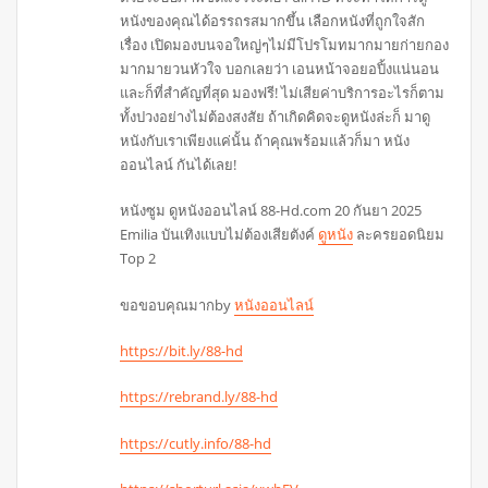
หนังของคุณได้อรรถรสมากขึ้น เลือกหนังที่ถูกใจสัก
เรื่อง เปิดมองบนจอใหญ่ๆไม่มีโปรโมทมากมายก่ายกอง
มากมายวนหัวใจ บอกเลยว่า เอนหน้าจอยอปิ้งแน่นอน
และก็ที่สำคัญที่สุด มองฟรี! ไม่เสียค่าบริการอะไรก็ตาม
ทั้งปวงอย่างไม่ต้องสงสัย ถ้าเกิดคิดจะดูหนังล่ะก็ มาดู
หนังกับเราเพียงแค่นั้น ถ้าคุณพร้อมแล้วก็มา หนัง
ออนไลน์ กันได้เลย!
หนังซูม ดูหนังออนไลน์ 88-Hd.com 20 กันยา 2025
Emilia บันเทิงแบบไม่ต้องเสียตังค์
ดูหนัง
ละครยอดนิยม
Top 2
ขอขอบคุณมากby
หนังออนไลน์
https://bit.ly/88-hd
https://rebrand.ly/88-hd
https://cutly.info/88-hd