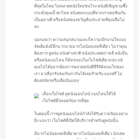
ที่สุดในไทย ไม่พลาดหนังใหม่ชนโรง หนังดีเชิญชวนซึ้ง
กระทั่งคุณน้ำตาไหล หนังตลกแบบที่พวกเราเคยชินกัน
เป็นอย่างดี หรือหนังสยองขวัญสั่นประสาทที่คุณลืมไม่
ลง
บอกเลยว่า ความสนุกสนานและก็ความเบิกบานใจแบบ
จัดเต็มยังมีอีกมากมายมากไม่น้อยเลยทีเดียว ไม่ว่าคุณ
ต้องการ ดูหนัง หนังต่างชาติ หนังประเทศเกาหลี หนังจีน
หรือหนังแบบไหน ก็มีครบจบในเว็บไซต์เดียวแน่ๆ แม้
คุณไม่ได้อยากต้องการพลาดหนังดีซีรีส์ดังบนเว็บของ
เรา มาเลือกรับชมกับเรากันได้เลยจ๊าครับ มองฟรี ไม่
ต้องสมัครหรือเสียเงินแน่ๆ!
เลือกเว็บไซต์ ดูหนังออนไลน์ แบบไหนให้ได้
เว็บไซต์ที่ปลอดภัยมากที่สุด
ในตอนนี้ การดูหนังออนไลน์กำลังได้รับความนิยมอย่าง
ยิ่ง แน่ๆว่า เว็บไซต์ที่เปิดให้บริการสำหรับดูหนังนั้น
มีมากไม่น้อยเลยทีเดียวมากไม่น้อยเลยทีเดียว นักเสพ