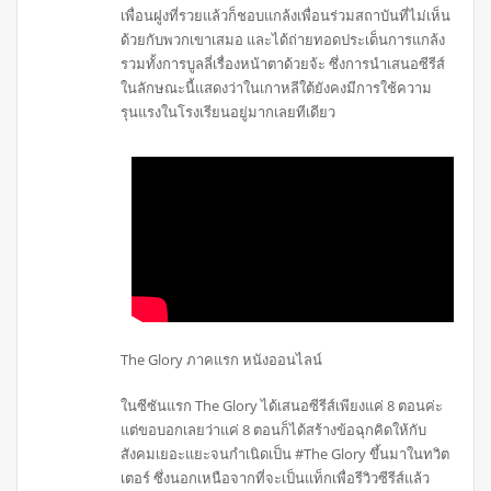
เพื่อนฝูงที่รวยแล้วก็ชอบแกล้งเพื่อนร่วมสถาบันที่ไม่เห็น
ด้วยกับพวกเขาเสมอ และได้ถ่ายทอดประเด็นการแกล้ง
รวมทั้งการบูลลี่เรื่องหน้าตาด้วยจ้ะ ซึ่งการนำเสนอซีรีส์
ในลักษณะนี้แสดงว่าในเกาหลีใต้ยังคงมีการใช้ความ
รุนแรงในโรงเรียนอยู่มากเลยทีเดียว
The Glory ภาคแรก หนังออนไลน์
ในซีซันแรก The Glory ได้เสนอซีรีส์เพียงแค่ 8 ตอนค่ะ
แต่ขอบอกเลยว่าแค่ 8 ตอนก็ได้สร้างข้อฉุกคิดให้กับ
สังคมเยอะแยะจนกำเนิดเป็น #The Glory ขึ้นมาในทวิต
เตอร์ ซึ่งนอกเหนือจากที่จะเป็นแท็กเพื่อรีวิวซีรีส์แล้ว