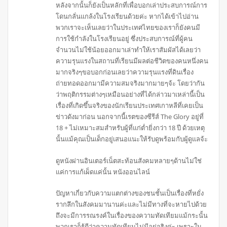
หลังจากนั้นก็ยังเป็นหลักที่เพื่อบอกเล่าประสบการณ์การ
โดนกลั่นแกล้งในโรงเรียนด้วยค่ะ หากได้เข้าไปอ่าน
พวกเราจะเห็นเลยว่าในประเทศไทยของเราก็ยังคนมี
การใช้กำลังในโรงเรียนอยู่ ซึ่งประสบการณ์ที่ผู้คน
จำนวนไม่ใช้น้อยออกมาเล่าทำให้เราสัมผัสได้เลยว่า
ความรุนแรงในสถานที่เรียนมีผลต่อชีวิตของคนหนึ่งคน
มากจริงๆขอบอกก่อนเลยว่าความรุนแรงที่ดินเรื่อง
ถ่ายทอดออกมามีความสมจริงมากมายๆจ้ะ โดยว่ากัน
ว่าพฤติกรรมต่างๆเหมือนอย่างที่ได้กล่าวมาเหล่านี้เป็น
เรื่องที่เกิดขึ้นจริงของนักเรียนประเทศเกาหลีที่เคยเป็น
ข่าวดังมาก่อน นอกจากนี้เรตของซีรีส์ The Glory อยู่ที่
18 + ไม่เหมาะสมสำหรับผู้ที่แก่ต่ำยิ่งกว่า 18 ปี ด้วยเหตุ
นั้นแม้คุณเป็นเด็กอยู่เสนอแนะให้รับดูพร้อมกับผู้ดูแลจ้ะ
ดูหนังผ่านอินเตอร์เน็ตสะท้อนสังคมหลายๆด้านไม่ใช่
แค่การแก้เผ็ดแค่นั้น หนังออนไลน์
ปัญหาเกี่ยวกับความแตกต่างของชนชั้นเป็นเรื่องที่หยั่ง
รากลึกในสังคมมานานค่ะและไม่มีทางที่จะหายไปด้วย
ถึงจะมีการรณรงค์ในเรื่องของความทัดเทียมแม้กระนั้น
พวกเราก็รู้ดีว่าความทัดเทียมไม่มีอยู่จริงค่ะ เพราะใน