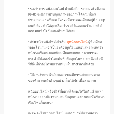
• รองรับการ หนังออนไลน์ ผ่านมือถือ: ระบบสตรีมมิ่งบน
99HD จะมีการปรับคุณภาพของภาพได้ตามที่คุณ
ปรารถนาเลยครับผม โดยจะมีความละเอียดอยู่ที่ 1080p
เลยทีเดียว ทำให้คุณเลือกรับชมได้แบบคมชัด ภาพไม่
แตก บันเทิงใจกับหนังที่ชอบได้เลย
• อัปเดตไว หนังใหม่เข้าเร็ว:
ดูหนังออนไลน์
ผู้ที่เกลียด
รออะไรนานๆจำเป็นจะต้องถูกใจแน่นอน เพราะเหตุว่า
หนังดังหรือหนังยอดนิยมที่ปลดปล่อยมา พวกเราจะ
กระทำอัปเดตเข้าโดยทันที เพื่อคุณไม่พลาดหนังหรือซี
รีส์ดีๆที่กำลังได้รับความนิยมในช่วงเวลานั้นด้วย
• ใช้งานง่าย: หน้าเว็บของเราจะมีการแบ่งแยกหมวด
ของจำพวกหนังต่างๆอย่างเห็นได้ชัด เพื่อสามารถ
หนังออนไลน์ หรือซีรีส์ที่อยากได้มองได้ในทันที ค้นหา
หนังง่ายอย่างยิ่ง เหมาะสมกับทุกคนอย่างแน่แท้ครับ หา
เรื่องไหนก็พบแน่ๆ
เพราะอะไรหนังออนไลน์แบบดราม่าที่มีความเศร้า