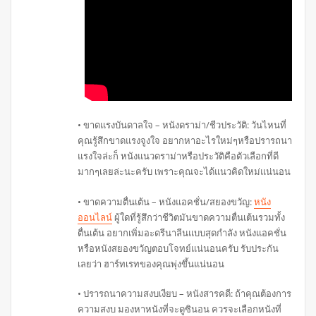
• ขาดแรงบันดาลใจ – หนังดราม่า/ชีวประวัติ: วันไหนที่
คุณรู้สึกขาดแรงจูงใจ อยากหาอะไรใหม่ๆหรือปรารถนา
แรงใจล่ะก็ หนังแนวดราม่าหรือประวัติคือตัวเลือกที่ดี
มากๆเลยล่ะนะครับ เพราะคุณจะได้แนวคิดใหม่แน่นอน
• ขาดความตื่นเต้น – หนังแอคชั่น/สยองขวัญ:
หนัง
ออนไลน์
ผู้ใดที่รู้สึกว่าชีวิตมันขาดความตื่นเต้นรวมทั้ง
ตื่นเต้น อยากเพิ่มอะดรีนาลีนแบบสุดกำลัง หนังแอคชั่น
หรือหนังสยองขวัญตอบโจทย์แน่นอนครับ รับประกัน
เลยว่า ฮาร์ทเรทของคุณพุ่งขึ้นแน่นอน
• ปรารถนาความสงบเงียบ – หนังสารคดี: ถ้าคุณต้องการ
ความสงบ มองหาหนังที่จะดูซินอน ควรจะเลือกหนังที่