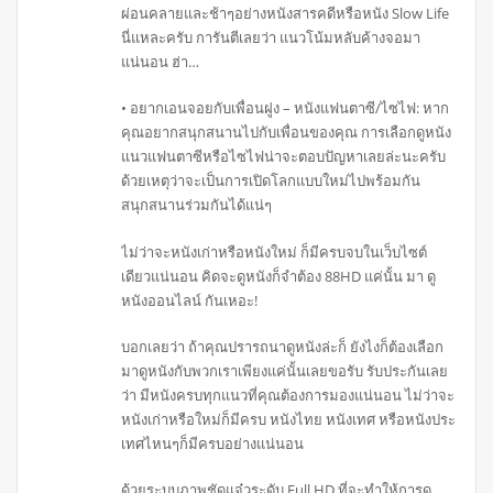
ผ่อนคลายและช้าๆอย่างหนังสารคดีหรือหนัง Slow Life
นี่แหละครับ การันตีเลยว่า แนวโน้มหลับค้างจอมา
แน่นอน ฮ่า…
• อยากเอนจอยกับเพื่อนฝูง – หนังแฟนตาซี/ไซไฟ: หาก
คุณอยากสนุกสนานไปกับเพื่อนของคุณ การเลือกดูหนัง
แนวแฟนตาซีหรือไซไฟน่าจะตอบปัญหาเลยล่ะนะครับ
ด้วยเหตุว่าจะเป็นการเปิดโลกแบบใหม่ไปพร้อมกัน
สนุกสนานร่วมกันได้แน่ๆ
ไม่ว่าจะหนังเก่าหรือหนังใหม่ ก็มีครบจบในเว็บไซต์
เดียวแน่นอน คิดจะดูหนังก็จำต้อง 88HD แค่นั้น มา ดู
หนังออนไลน์ กันเหอะ!
บอกเลยว่า ถ้าคุณปรารถนาดูหนังล่ะก็ ยังไงก็ต้องเลือก
มาดูหนังกับพวกเราเพียงแค่นั้นเลยขอรับ รับประกันเลย
ว่า มีหนังครบทุกแนวที่คุณต้องการมองแน่นอน ไม่ว่าจะ
หนังเก่าหรือใหม่ก็มีครบ หนังไทย หนังเทศ หรือหนังประ
เทศไหนๆก็มีครบอย่างแน่นอน
ด้วยระบบภาพชัดแจ๋วระดับ Full HD ที่จะทำให้การดู