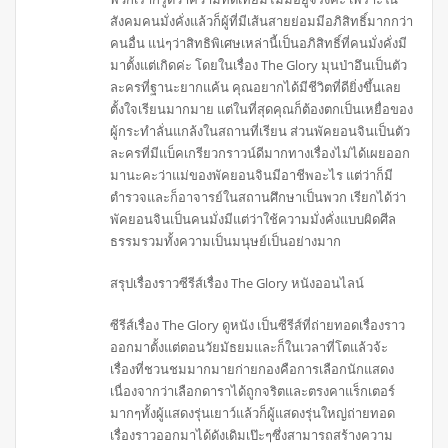
สังคมคนมั่งคั่งแล้วก็ผู้ที่มีเส้นสายย่อมมีอภิสิทธิ์มากกว่า
คนอื่น แน่ๆว่าสิทธิพิเศษเหล่านี้เป็นอภิสิทธิ์ที่คนมั่งคั่งมี
มาตั้งแต่เกิดค่ะ โดยในเรื่อง The Glory มุนป่าอึนเป็นตัว
ละครที่ฐานะยากแค้น คุณอยากได้มีชีวิตที่ดียิ่งขึ้นเลย
ตั้งใจเรียนมากมาย แต่ในที่สุดคุณก็ต้องตกเป็นเหยื่อของ
ผู้กระทำลั่นแกล้งในสถานที่เรียน ส่วนพัคยอนจินเป็นตัว
ละครที่มีแบ็คเกรียวกราวน์ดีมากทางเรื่องไม่ได้เผยออก
มานะคะว่าแม่ของพัคยอนจินมีอาชีพอะไร แต่ว่าก็มี
ตำรวจและก็อาจารย์ในสถานศึกษาเป็นพวก เรียกได้ว่า
พัคยอนจินเป็นคนมั่งมีแต่ว่าใช้ความมั่งคั่งแบบผิดศีล
ธรรมรวมทั้งความเป็นมนุษย์เป็นอย่างมาก
สรุปเรื่องราวซีรีส์เรื่อง The Glory หนังออนไลน์
ซีรีส์เรื่อง The Glory ดูหนัง เป็นซีรีส์ที่ถ่ายทอดเรื่องราว
ออกมาตั้งแต่ตอนวัยมัธยมและก็ในเวลาที่โตแล้วจ้ะ
เรื่องที่ชวนชมมากมายก่ายกองคือการเลือกนักแสดง
เนื่องจากว่าเลือกดาราได้ถูกจริตและตรงคาแร็กเตอร์
มากๆทั้งผู้แสดงรุ่นเยาว์แล้วก็ผู้แสดงรุ่นใหญ่ถ่ายทอด
เรื่องราวออกมาได้ดังเดิมเป๊ะๆซึ่งสามารถสร้างความ