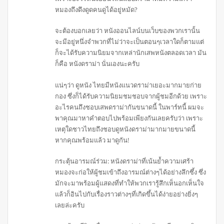
หมองถึงดึงดูดคนดูได้อยู่หมัด?
จะต้องบอกเลยว่า หนังออนไลน์บนเว็บของพวกเรานั้น
จะมีอยู่หนึ่งจำพวกที่ไม่ว่าจะเป็นตอนๆเวลาใดก็ตามแต่
ก็จะได้รับความนิยมจากเหล่านักเสพหนังตลอดเวลา มัน
ก็คือ หนังดราม่า นั่นเองนะครับ
แน่ๆว่า ดูหนัง ไทยมีหนังแนวดราม่าเยอะมากมายก่าย
กอง ซึ่งก็ได้รับความนิยมชมชอบจากผู้ชมอีกด้วย เพราะ
อะไรคนถึงชอบเสพดราม่ากันขนาดนี้ ในพาร์ทนี้ ผมจะ
พาคุณมาหาคำตอบไปพร้อมเพียงกันเลยครับว่า เพราะ
เหตุใดชาวไทยถึงชอบดูหนังดราม่ามากมายขนาดนี้
หากคุณพร้อมแล้ว มาดูกัน!
กระตุ้นอารมณ์ร่วม: หนังดราม่าที่เน้นย้ำความเศร้า
หมองจะก่อให้ผู้ชมเข้าถึงอารมณ์ต่างๆได้อย่างลึกซึ้ง ซึ่ง
มักจะมาพร้อมผู้แสดงที่ทำให้พวกเรารู้สึกเห็นอกเห็นใจ
แล้วก็อินไปกับเรื่องราวต่างๆที่เกิดขึ้นได้ง่ายอย่างยิ่งๆ
เลยล่ะครับ