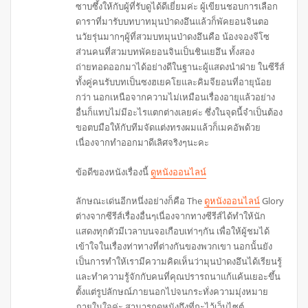
ซาบซึ้งให้กับผู้ที่รับดูได้ดีเยี่ยมค่ะ ผู้เขียนชอบการเลือก
ดาราที่มารับบทบาทมุนป่าดงอึนแล้วก็พัคยอนจินตอ
นวัยรุ่นมากๆผู้ที่สวมบทมุนป่าดงอึนคือ น้องจองจีโซ
ส่วนคนที่สวมบทพัคยอนจินเป็นชินเยอึน ทั้งสอง
ถ่ายทอดออกมาได้อย่างดีในฐานะผู้แสดงนำฝ่าย ในซีรีส์
ทั้งคู่คนรับบทเป็นซงฮเยคโยและคิมจียอนที่อายุน้อย
กว่า นอกเหนือจากความไม่เหมือนเรื่องอายุแล้วอย่าง
อื่นก็แทบไม่มีอะไรแตกต่างเลยค่ะ ซึ่งในจุดนี้จำเป็นต้อง
ขอตบมือให้กับทีมจัดแต่งทรงผมแล้วก็เมคอัพด้วย
เนื่องจากทำออกมาดีเลิศจริงๆนะคะ
ข้อดีของหนังเรื่องนี้
ดูหนังออนไลน์
ลักษณะเด่นอีกหนึ่งอย่างก็คือ The
ดูหนังออนไลน์
Glory
ต่างจากซีรีส์เรื่องอื่นๆเนื่องจากทางซีรีส์ได้ทำให้นัก
แสดงทุกตัวมีเวลาบนจอเกือบเท่าๆกัน เพื่อให้ผู้ชมได้
เข้าใจในเรื่องท่าทางที่ต่างกันของพวกเขา นอกนั้นยัง
เป็นการทำให้เรามีความคิดเห็นว่ามุนป่าดงอึนได้เรียนรู้
และทำความรู้จักกับคนที่คุณปรารถนาแก้แค้นเยอะขึ้น
ตั้งแต่รูปลักษณ์ภายนอกไปจนกระทั่งความมุ่งหมาย
ภายในใจค่ะ สามารถดูหนังถึงที่กะไว้เว็บไซต์