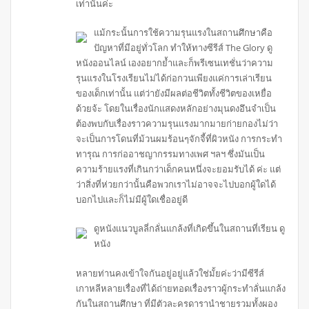
เท่านั้นค่ะ
แม้กระนั้นการใช้ความรุนแรงในสถานศึกษาคือ
ปัญหาที่มีอยู่ทั่วโลก ทำให้ทางซีรีส์ The Glory ดู
หนังออนไลน์ เองอยากย้ำและก็พรีเซนเทชั่นว่าความ
รุนแรงในโรงเรียนไม่ได้ก่อกวนเพียงแค่การเล่าเรียน
ของเด็กเท่านั้น แต่ว่ายังมีผลต่อชีวิตทั้งชีวิตของเหยื่อ
ด้วยจ้ะ โดยในเรื่องนักแสดงหลักอย่างมุนดงอึนจำเป็น
ต้องพบกับเรื่องราวความรุนแรงมากมายก่ายกองไม่ว่า
จะเป็นการโดนที่ม้วนผมร้อนๆจักจี้ที่ผิวหนัง การกระทำ
ทารุณ การก่ออาชญากรรมทางเพศ ฯลฯ ซึ่งมันเป็น
ความร้ายแรงที่เกินกว่าเด็กคนหนึ่งจะยอมรับได้ ค่ะ แต่
ว่าสิ่งที่ห่วยกว่านั้นคือพวกเราไม่อาจจะไปบอกผู้ใดได้
บอกไปและก็ไม่มีผู้ใดเชื่ออยู่ดี
ดูหนังแนวบูลลี่กลั่นแกล้งที่เกิดขึ้นในสถานที่เรียน ดู
หนัง
หลายท่านคงเข้าใจกันอยู่อยู่แล้วใช่มั้ยค่ะว่ามีซีรีส์
เกาหลีหลายเรื่องที่ได้ถ่ายทอดเรื่องราวผู้กระทำลั่นแกล้ง
กันในสถานศึกษา ที่มีตัวละครดารานำชายรวมทั้งผอง