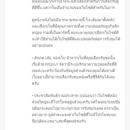
หนังแบบพวกเราๆอาจจะมีตัวเลือกสำหรับการเลือกรับดู
ที่ดีขึ้น แต่ว่าในเมื่อจำนวนของเว็บไซต์สำหรับในการ
ดูหนัง หนังไทยมีมากมายขนาดนี้ ก็จะต้องมาตั้งหลัก
และเลือกเว็บที่มีคุณภาพรวมทั้งความปลอดภัยสูงกันสัก
หน่อย รวมทั้งในพาร์ทนี้ ผมจะพาคุณมาเลือกเว็บไซต์ที่
จะทำให้ท่านได้เว็บไซต์ที่ดีและปลอดภัยต่อการรับชมได้
อย่างแน่นอน
• สังเกต URL ของเว็บ: ถ้าหากเว็บที่คุณเลือกรับชมนั้น
เริ่มด้วย https:// จัดว่ามีระบบรักษาความปลอดภัยที่ดี
เลยล่ะนะครับ ป้องกันข้อมูลส่วนตัวของคุณได้อย่างดี
เว็บอย่างงี้สามารถเลือกรับชมหนังหรือซีรีส์กันได้เลย
ครับ
• ประชาสัมพันธ์กวนประสาท: แน่นอนว่า เว็บไซต์หนัง
ส่วนใหญ่จะมีโปรโมทอยู่แล้วนะครับ แต่โฆษณาแบบป๊อ
ปอัพกระดอนไปมาจะก่อกวนการรับชมของพวกเราเป็น
อย่างมาก อุตสาหะมองหาเว็บไซต์ที่ไม่มีโปรโมทแบบ
ป๊อปอัพจะเหมาะสมที่สุดเลยขอรับ