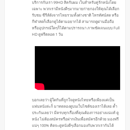
บริการกับเรา 99HD สิครับผม เว็บสำหรับคู่รักหนังโดย
เฉพาะ พวกเรามีหนังดีๆมากมายก่ายกองให้คุณได้เลือก
รับชม ซีรีส์ดังจากไทยรวมทั้งต่างชาติ โทรทัศน์สด หรือ
กีฬาสดก็เลือกดูได้ตามอยากได้ สามารถดูผ่านมือถือ
หรืออุปกรณ์ใดๆก็ได้ตามปรารถนา ภาพชัดเจนแบบ Full
HD ดูฟรีตลอด 1 วัน
บอกเลยว่า ผู้ใดกันที่ถูกใจดูหนังไทยหรือเพียงแค่เป็น
แฟนหนังล่ะก็ มาทดลองดูบนเว็บไซต์ของเราได้เลย ค้ำ
ประกันเลยว่า มีครบทุกเรื่องที่คุณต้องการอย่างแน่แท้ ดู
หนัง ไม่ต้องสมัครหรือฝากเงินเพื่อสมัครอีกด้วย มองฟรี
แน่ๆ 100% คิดจะดูหนังดีๆเลือกมองกับพวกเรากันได้