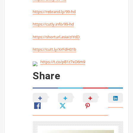
https://rebrand.ly/99-hd
https://cutly.info/99-hd
https://shorturl.asia/zIYdD
https://cutt.ly/XrFdH01b
https://t.co/pB1z7xO6m9
Share