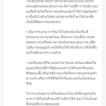
• สะท้อนชีวิต: เรื่องราวดราม่าต่างๆมักจะมีความจริง
ผสมอยู่ด้วยเสมอ ผู้ชมอาจจะมีความรู้สึกว่า มันมีบางแง่
มุมที่คล้ายกับเรื่องราวของตัวเองอยู่ ทำให้การดูหนังดรา
ม่านั้นอินไปด้วยได้อย่างง่ายดายเสียน้ำตาได้ง่ายๆซึ่ง
เป็นสิ่งที่ต้องการของทุกคน
• เป็นการระบาย: การร้องไห้ไปกับหนังเป็นเรื่องที่
ธรรมดามากมายๆครับผม เนื่องจากว่ามันคือการปลด
ปล่อยความเครียดทางอารมณ์ของคุณ คุณอาจจะรู้สึก
ไม่ดีมาก่อนอยู่แล้ว พอได้ร้องไห้ไปกับเรื่องราวที่เกิดขึ้น
มันก็เหมือนการระบายด้วย
• บทเรียนของชีวิต: หนังดราม่าชอบมาพร้อมแง่คิดหรือ
มุมมองใหม่ๆที่ทำให้ผู้ชมแบบเราๆได้รับบทเรียนของ
ชีวิตเยอะขึ้น ซึ่งบางทีอาจจะเกิดเรื่องราวของครอบครัว
ความรัก หรือการใช้ชีวิตก็ได้ นี่แหละขอรับเป็นรสของ
ชีวิต
ไม่ว่าจะหนังดราม่าหรือหนังแบบไหนๆก็เลือกดูหนังกับ
พวกเราได้ในทันที มองฟรี ไม่มีค่าใช้จ่ายอะไรก็แล้วแต่
ทั้งหมดทั้งปวง ทดลองเลย!