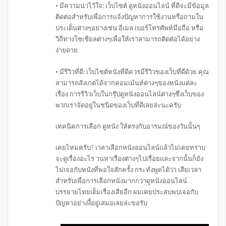
• มีความน่าไว้ใจ: เว็บไซต์ ดูหนังออนไลน์ ที่ดีจะมีข้อมูล
ติดต่อสำหรับเพื่อการแจ้งปัญหาการใช้งานหรือถามใน
ประเด็นต่างๆอย่างเช่น อีเมล เบอร์โทรศัพท์มือถือ หรือ
วิถีทางโซเชียลต่างๆเพื่อให้เราสามารถติดต่อได้อย่าง
ง่ายดาย
• มีรีวิวที่ดี: เว็บไซต์หนังที่ดีควรมีรีวิวของเว็บที่ดีด้วย คุณ
สามารถสังเกตได้จากคอมเม้นท์ต่างๆของหนังแต่ละ
เรื่อง การรีวิวเว็บในกรุ๊ปดูหนังออนไลน์ต่างๆซึ่งเว็บของ
พวกเราจัดอยู่ในชนิดของเว็บที่ดีเลยล่ะนะครับ
เทคนิคการเลือก ดูหนัง ให้ตรงกับอารมณ์ของวันนั้นๆ
เคยไหมครับ? เวลาเลือกหนังออนไลน์แล้วไม่เคยทราบ
จะดูเรื่องอะไร วนหาเรื่องต่างๆไปเรื่อยและจากนั้นก็ยัง
ไม่เจอกับหนังที่พอใจสักครั้ง กระทั่งพูดได้ว่า เสียเวลา
สำหรับเพื่อการเลือกหนังมากกว่าดูหนังออนไลน์
บรรยายไทยเต็มเรื่องเสียอีก ผมเคยประสบพบเจอกับ
ปัญหาอย่างงี้อยู่เสมอเลยล่ะขอรับ