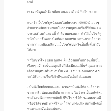
เลย!
เหตุผลที่คุณจำต้องเลือก หนังออนไลน์ กับเว็บ 99HD
แน่ๆว่า เว็บไซต์ดูหนังออนไลน์แบบเรา 99HD มีเยอะๆ
ด้วยความนิยมชมชอบในการรับดูหนังหรือซีรีส์ของคน
ประเทศไทยในตอนนี้ จำต้องบอกเลยว่า ทำให้เว็บไซต์ดู
หนังมีมากขึ้นอย่างไม่ต้องสงสัยครับ เพราะการเลือกรับ
ชมความเพลิดเพลินบนเว็บไซต์แบบฟรีๆเป็นสิ่งที่เข้าถึง
ได้ง่าย
ทำให้ชาวไทยนิยม ดูหนัง เต็มเรื่องบนเว็บต่างๆเพิ่มขึ้น
เรื่อยๆ แม้กระนั้นเหตุผลไม่กี่ข้อเพียงแค่นั้นที่คุณควรจะ
เลือกรับดูหนังที่ชอบกับเว็บ 99HD รับประกันเลยว่า คุณ
จะได้รับความรื่นเริงใจดีๆแบบจัดเต็มไปแน่นอน
• มีหนังให้เลือกเยอะแยะ: พวกเรามีหนังให้คุณเลือกรับ
ชมมากไม่น้อยเลยทีเดียวมากมาย ไม่ว่าจะเป็นหนังใหม่
ชนโรง หนังเก่าหลายสิบปี ซีรีส์ไทย ซีรีส์ประเทศเกาหลี
หรือซีรีส์จากประเทศไหนๆก็มีครบ Netflix สตรีมมิ่งดังก็
ขนมาแบบจัดเต็มแน่นอน