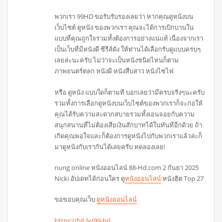
พวกเรา 99HD ขอรับรับรองเลยว่า หากคุณดูหนังบน
เว็บไซต์ ดูหนัง ของพวกเรา คุณจะได้การเบิกบานใน
แบบที่คุณถูกใจรวมทั้งต้องการอย่างแน่แท้ เนื่องจากเรา
เป็นเว็บที่มีหนังดี ซีรีส์ดัง ให้ท่านได้เลือกรับดูแบบครบๆ
เลยล่ะนะครับ ไม่ว่าจะเป็นหนังชนิดไหนก็ตาม
ภาพยนตร์ตลก หนังผี หนังสืบสาว หนังไซไฟ
หรือ ดูหนัง แบบใดก็ตามที บอกเลยว่ามีครบจริงๆนะครับ
รวมทั้งการเลือกดูหนังบนเว็บไซต์ของพวกเราก็จะก่อให้
คุณได้รับความสะดวกสบายรวมทั้งเอนจอยกับความ
สนุกสนานที่ไม่ต้องเสียเงินสักบาทได้ในทันทีอีกด้วย ถ้า
เกิดคุณพอใจและก็ต้องการดูหนังไปกับพวกเราแล้วล่ะก็
มาดูหนังกับเรากันได้เลยครับ ทดลองเลย!
nung online หนังออนไลน์ 88-Hd.com 2 กันยา 2025
Nicki อัปเดทได้ก่อนใคร ดู
หนังออนไลน์
หนังฮิต Top 27
ขอขอบคุณเว็บ
ดูหนังออนไลน์
https://bit.ly/99-hd