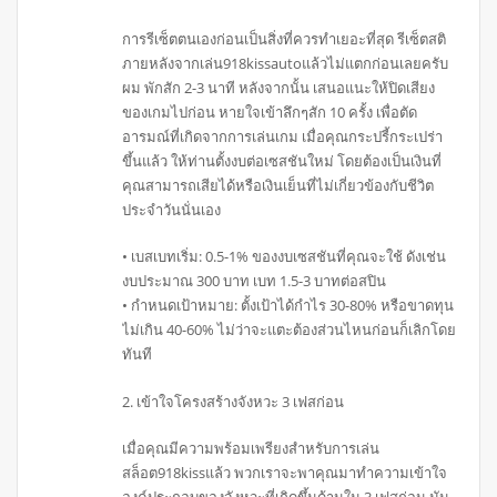
การรีเซ็ตตนเองก่อนเป็นสิ่งที่ควรทำเยอะที่สุด รีเซ็ตสติ
ภายหลังจากเล่น918kissautoแล้วไม่แตกก่อนเลยครับ
ผม พักสัก 2-3 นาที หลังจากนั้น เสนอแนะให้ปิดเสียง
ของเกมไปก่อน หายใจเข้าลึกๆสัก 10 ครั้ง เพื่อตัด
อารมณ์ที่เกิดจากการเล่นเกม เมื่อคุณกระปรี้กระเปร่า
ขึ้นแล้ว ให้ท่านตั้งงบต่อเซสชันใหม่ โดยต้องเป็นเงินที่
คุณสามารถเสียได้หรือเงินเย็นที่ไม่เกี่ยวข้องกับชีวิต
ประจำวันนั่นเอง
• เบสเบทเริ่ม: 0.5-1% ของงบเซสชันที่คุณจะใช้ ดังเช่น
งบประมาณ 300 บาท เบท 1.5-3 บาทต่อสปิน
• กำหนดเป้าหมาย: ตั้งเป้าได้กำไร 30-80% หรือขาดทุน
ไม่เกิน 40-60% ไม่ว่าจะแตะต้องส่วนไหนก่อนก็เลิกโดย
ทันที
2. เข้าใจโครงสร้างจังหวะ 3 เฟสก่อน
เมื่อคุณมีความพร้อมเพรียงสำหรับการเล่น
สล็อต918kissแล้ว พวกเราจะพาคุณมาทำความเข้าใจ
องค์ประกอบของจังหวะที่เกิดขึ้นด้านใน 3 เฟสก่อน มัน