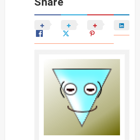
Share