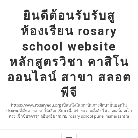
Skip
to
ยินดีต้อนรับรับสู
content
ห้องเรียน rosary
school website
หลักสูตรวิชา คาสิโน
ออนไลน์ สาขา สลอต
พีจี
https://www.rosaryedu.org เป็นหนึ่งในสถาบันการศึกษาชั้นยอดใน
ประเทศที่มีหลายสาขาให้เลือกเรียน เพื่อสร้างความมั่งคั่ง ไม่ว่าจะสล็อตเว็บ
ตรง เซ็กซี่บาคาร่า ลอื่นๆอีมากมาย rosary school pune, maharashtra