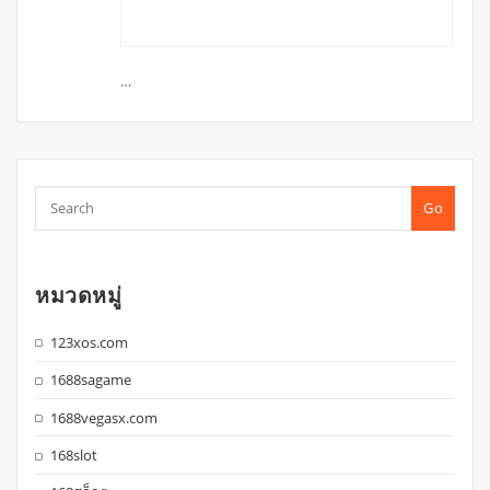
…
Go
หมวดหมู่
123xos.com
1688sagame
1688vegasx.com
168slot