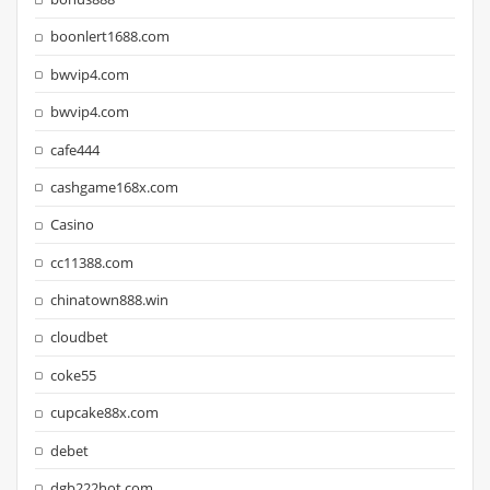
boonlert1688.com
bwvip4.com
bwvip4.com
cafe444
cashgame168x.com
Casino
cc11388.com
chinatown888.win
cloudbet
coke55
cupcake88x.com
debet
dgb222hot.com