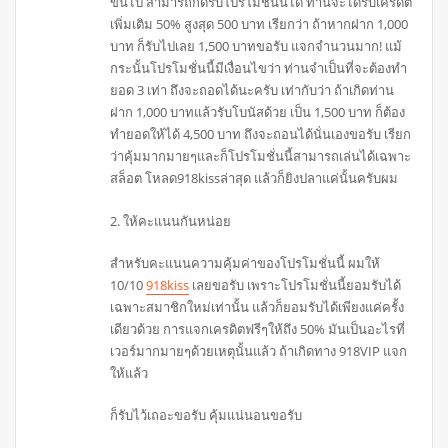
ขึ้นไป สามารถกดรับโปรโมชั่นนี้ได้ ท่านจะได้รับเครดิต
เพิ่มเติม 50% สูงสุด 500 บาท เรียกว่า ถ้าหากฝาก 1,000
บาท ก็รับไปเลย 1,500 บาทขอรับ แจกจำนวนมาก! แม้
กระนั้นโปรโมชั่นนี้มีเงื่อนไขว่า ท่านจำเป็นที่จะต้องทำ
ยอด 3 เท่า ถึงจะถอดได้นะครับ เท่ากับว่า ถ้าเกิดท่าน
ฝาก 1,000 บาทแล้วรับโบนัสด้วย เป็น 1,500 บาท ก็ต้อง
ทำยอดให้ได้ 4,500 บาท ถึงจะถอนได้นั่นเองขอรับ เรียก
ว่าคุ้มมากมายๆและก็โปรโมชั่นนี้สามารถเล่นได้เฉพาะ
สล็อต โหลด918kissล่าสุด แล้วก็ยิงปลาแค่นั้นครับผม
2. ให้คะแนนกันหน่อย
สำหรับคะแนนความคุ้มค่าของโปรโมชั่นนี้ ผมให้
10/10
918kiss
เลยขอรับ เพราะโปรโมชั่นนี้ยอมรับได้
เฉพาะสมาชิกใหม่เท่านั้น แล้วก็ยอมรับได้เพียงแค่ครั้ง
เดียวด้วย การแจกเครดิตฟรีๆให้ถึง 50% มันเป็นอะไรที่
เวอร์มากมายๆด้วยเหตุนั้นแล้ว ถ้าเกิดทาง 918VIP แจก
ให้แล้ว
ก็รับไว้เถอะขอรับ คุ้มแน่นอนขอรับ