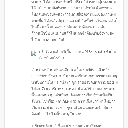
พวกเราไม่สามารถปรับหรือปรับแก้ตัวระบบสุ่มของเกม
ได้ แม้กระนั้นสิ่งที่พวกเราสามารถทำเป็น คือการจุด
โฟกัสและปรับจังหวะการเล่นสล็อต918kissของเราเพิ่ม
มากขึ้น ไม่สนใจสัญญาณลวงที่เกิดขึ้นข้างในเกม แล้วก็
ในเนื้อหานี้ ผมจะช่วยให้คุณปรับจังหวะการเล่น
ก้าวหน้าขึ้น เล่นนานแล้วไม่แตกจำต้องปรับจังหวะยัง
ไง? มาหาคำตอบกัน!
ปรับจังหวะสำหรับในการเล่น 918kissauto จำเป็น
ต้องทำอะไรบ้าง?
สำหรับคนไหนกันแน่ที่เล่น สล็อต918kiss แล้วหวัง
ว่าการปรับจังหวะจะมีทางลัดหรือขั้นตอนการแบบง่ายๆ
ทำเป็นด้านใน 1 นาทีล่ะก็ คุณจำต้องปิดบทความของผม
ไปเลยจ๊ะนะครับ เพราะเหตุว่ามันไม่ใช้ว่าจะง่ายขนาด
นั้นแน่นอน คุณจำเป็นจะต้องค่อยๆเรียนรู้รวมทั้งปรับ
จังหวะไปพร้อมๆกันกับผม ผมการันตีเลยว่า มันไม่ยาก
เกินความสามารถของคุณแน่นอน และคุณจำเป็นจะ
ต้องทำอะไรบ้างนั้น มาดูกันเลย!
1. รีเซ็ตสติและก็เช็คงบประมาณก่อนปรับจังหวะ