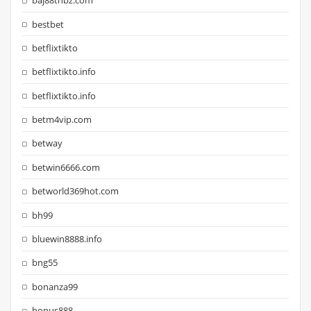
baj88thbz.com
bestbet
betflixtikto
betflixtikto.info
betflixtikto.info
betm4vip.com
betway
betwin6666.com
betworld369hot.com
bh99
bluewin8888.info
bng55
bonanza99
bonus888