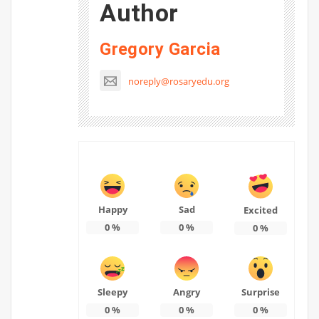
Author
Gregory Garcia
noreply@rosaryedu.org
Happy
Sad
Excited
0
%
0
%
0
%
Sleepy
Angry
Surprise
0
%
0
%
0
%