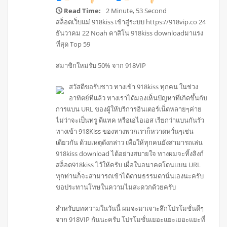
Read Time:
2 Minute, 53 Second
สล็อตเว็บแม่ 918kiss เข้าสู่ระบบ https://918vip.co 24
ธันวาคม 22 Noah คาสิโน 918kiss downloadมาแรง
ที่สุด Top 59
สมาชิกใหม่รับ 50% จาก 918VIP
สวัสดีขอรับชาว ทางเข้า 918kiss ทุกคน ในช่วง
อาทิตย์ที่แล้ว ทางเราได้มองเห็นปัญหาที่เกิดขึ้นกับ
การแบน URL ของผู้ให้บริการอินเตอร์เน็ตหลายๆค่าย
ไม่ว่าจะเป็นทรู ดีแทค หรือเอไอเอส เรียกว่าแบนกันรัว
ทางเข้า 918Kiss ของทางพวกเราก็หวาดหวั่นๆเช่น
เดียวกัน ด้วยเหตุดังกล่าว เพื่อให้ทุกคนยังสามารถเล่น
918kiss download ได้อย่างสบายใจ ทางผมจะทิ้งลิงก์
สล็อต918kiss ไว้ให้ครับ เผื่อในอนาคตโดนแบน URL
ทุกท่านก็จะสามารถเข้าได้ตามธรรมดานั่นเองนะครับ
ขอประทานโทษในความไม่สะดวกด้วยครับ
สำหรับบทความในวันนี้ ผมจะมาเจาะลึกโปรโมชั่นดีๆ
จาก 918VIP กันนะครับ โปรโมชั่นเยอะแยะเยอะแยะที่