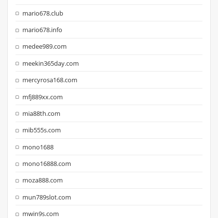
mario678.club
mario678.info
medee989.com
meekin365day.com
mercyrosa168.com
mfj889xx.com
mia88th.com
mib555s.com
mono1688
mono16888.com
moza888.com
mun789slot.com
mwin9s.com