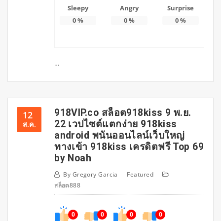
Sleepy
Angry
Surprise
0
%
0
%
0
%
…
918VIP.co สล็อต918kiss 9 พ.ย.
12
22 เวปไซต์แตกง่าย 918kiss
ส.ค.
android พนันออนไลน์เว็บใหญ่
ทางเข้า 918kiss เครดิตฟรี Top 69
by Noah
By
Gregory Garcia
Featured
สล็อต888
0
0
0
0