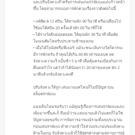
และปรับจังหวะสำหรับการเล่นเกม918kissautoก้าวหน้า
ขึ้น โดยสามารถแบ่งการพักตามเรื่องราวดังต่อไปนี้
• แพ้ติด 8-12 สปิน: ให้ท่านพัก 90 วินาที หรือเปลี่ยนไป
ใช้ออโต้สปิน 20 ครั้งแล้วพัก 60 วินาทีก็ได้
• ได้รางวัลยิบย่อยตลอด: ให้คุณพัก 30 วินาที เพื่อตัด
โมเมนตัมไหลรับประทานช้าของเกม
• เมื่อได้โบนัสหรือฟีเจอร์: แม้จะชนะเงินรางวัลก็ควรจะ
มีการพักครับ ถ้าคุณได้เกิน 60-80 เท่าของเบท ลด
จังหวะความเร็วเป็นช้า 5 นาที เพื่อคุ้มครองป้องกันการ
คืนผลกำไร แต่ว่าถ้าได้น้อยกว่า 20 เท่าของเบท พัก 2
นาทีแล้วกลับจังหวะคงที่
ปรับจังหวะให้ถูก เล่นนานแค่ไหนก็ไม่มีปัญหาบน
สล็อต918kiss
มองเห็นไหมขอรับว่า แม้คุณรู้เรื่องการเล่น918kissauto
เพิ่มมากขึ้นล่ะก็ ถึงแม้ว่าจะเล่นนานแล้วไม่แตกก็ไม่ใช่
ปัญหาเลยขอรับ การจัดการอารมณ์รวมทั้งงบประมาณ
ก่อนเล่น918kiss ทำความเข้าใจส่วนประกอบของจังหวะ
ด้านในเกม จับจังหวะแล้วก็ใช้สูตรต่างๆตามสถานการณ์