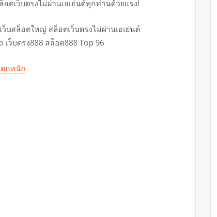
าสล็อตเว็บตรงไม่ผ่านเอเย่นต์ทุกท่านด้วยแรง!
ว็บสล็อตใหญ่ สล็อตเว็บตรงไม่ผ่านเอเย่นต์
pp เว็บตรง888 สล็อต888 Top 96
แตกหนัก