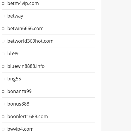
betm4vip.com
betway
betwin6666.com
betworld369hot.com
bh99
bluewin8888.info
bng55
bonanza99
bonus888
boonlert1688.com
bwvip4.com