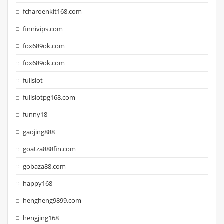
fcharoenkit168.com
finnivips.com
fox689ok.com
fox689ok.com
fullslot
fullslotpg168.com
funny18
gaojing888
goatza888fin.com
gobaza88.com
happy168
hengheng9899.com
hengjing168