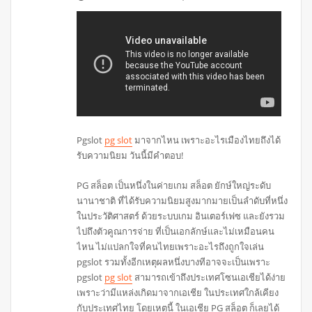
Pgslot
pg slot
มาจากไหน เพราะอะไรเมืองไทยถึงได้
รับความนิยม วันนี้มีคำตอบ!
PG สล็อต เป็นหนึ่งในค่ายเกม สล็อต ยักษ์ใหญ่ระดับ
นานาชาติ ที่ได้รับความนิยมสูงมากมายเป็นลำดับที่หนึ่ง
ในประวัติศาสตร์ ด้วยระบบเกม อินเตอร์เฟซ และยังรวม
ไปถึงตัวคูณการจ่าย ที่เป็นเอกลักษ์และไม่เหมือนคน
ไหน ไม่แปลกใจที่คนไทยเพราะอะไรถึงถูกใจเล่น
pgslot รวมทั้งอีกเหตุผลหนึ่งบางทีอาจจะเป็นเพราะ
pgslot
pg slot
สามารถเข้าถึงประเทศโซนเอเชียได้ง่าย
เพราะว่ามีแหล่งเกิดมาจากเอเชีย ในประเทศใกล้เคียง
กับประเทศไทย โดยเหตุนี้ ในเอเชีย PG สล็อต ก็เลยได้