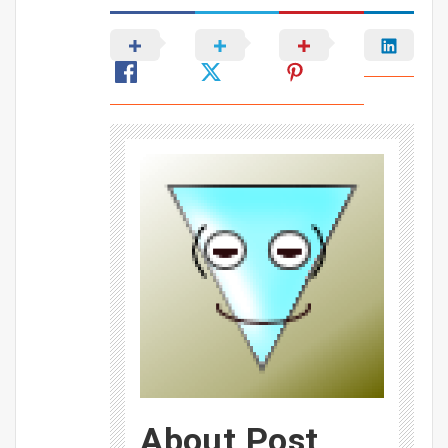
About Post