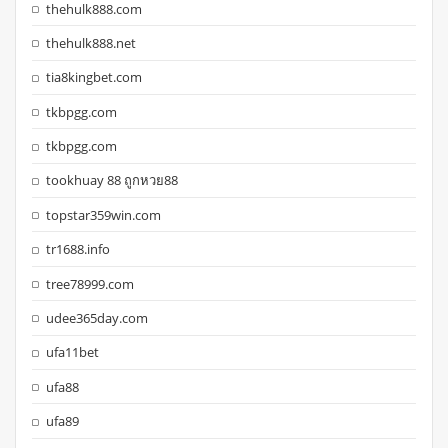
thehulk888.com
thehulk888.net
tia8kingbet.com
tkbpgg.com
tkbpgg.com
tookhuay 88 ถูกหวย88
topstar359win.com
tr1688.info
tree78999.com
udee365day.com
ufa11bet
ufa88
ufa89