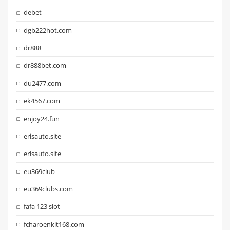
debet
dgb222hot.com
dr888
dr888bet.com
du2477.com
ek4567.com
enjoy24.fun
erisauto.site
erisauto.site
eu369club
eu369clubs.com
fafa 123 slot
fcharoenkit168.com