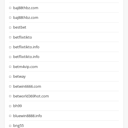
baj88thbz.com
baj88thbz.com
bestbet
betflixtikto
betflixtikto.info
betflixtikto.info
betm4vip.com
betway
betwin6666.com
betworld369hot.com
bh99
bluewin8888.info
bng55