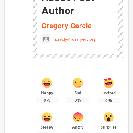
Author
Gregory Garcia
noreply@rosaryedu.org
Happy
Sad
Excited
0
%
0
%
0
%
Sleepy
Angry
Surprise