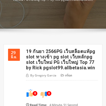
19 กันยา 2566PG เว็บสล็อตแท้pg
29
slot ทางเข้า pg slot เว็บหลักpg
มิ.ย.
slot เว็บใหม่ PG เว็บใหญ่ Top 77
by Rick pgslot99.allbetasia.win
By
Gregory Garcia
สล็อต
0
0
Read Time:
4 Minute, 51 Second