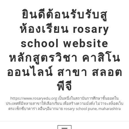
Skip
to
ยินดีต้อนรับรับสู
content
ห้องเรียน rosary
school website
หลักสูตรวิชา คาสิโน
ออนไลน์ สาขา สลอต
พีจี
https://www.rosaryedu.org เป็นหนึ่งในสถาบันการศึกษาชั้นยอดใน
ประเทศที่มีหลายสาขาให้เลือกเรียน เพื่อสร้างความมั่งคั่ง ไม่ว่าจะสล็อตเว็บ
ตรง เซ็กซี่บาคาร่า ลอื่นๆอีมากมาย rosary school pune, maharashtra