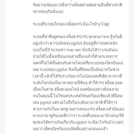
รับความนิยมมากยิ่งกว่าสล็อตค่ายดังค่ายอื่นที่ต่างชาติ
เขาเล่นๆกันนั่นเอง
ระบบที่น่าสนใจของ สล็อต PG มีอะไรบ้าง ไปดู!
ระบบที่น่าดึงดูดของ สล็อต PG PG ทุกคนอาจจะรู้ๆกันดี
อยู่แล้วว่า ความปังของ pgslot มันอยู่ที่การแตกหนัก
แบบไม่มีจำนวนเท่า max win นั่นนับได้ว่า เกมมันจะ
จ่ายได้ไม่ยั้งเหมือนเกมค่ายอื่นๆแล้วก็ด้วยระบบการ
แตกที่ไม่ได้ขั้นตรงกับค่ายไหนหรือระบบของใครกันแน่
เลย ระบบของ pgslot จึงเป็นที่นิยมเป็นอันมากในช่วง
เวลานี้ แล้วก็ได้รับรางวัลมากไม่น้อยเลยทีเดียวจากเวที
ระดับโลกนับเป็นเวลาหลายปีซ้อน ทำให้ PG สล็อต ยอด
เยี่ยมในค่าย สล็อต ออนไลน์ ยอดนิยมอย่างล้นหลาม
จนในตอนนี้ ไม่ใช่แค่ประเทศโซนทวีปเอเชียแล้วที่นิยม
เล่น pgslot แต่รวมไปถึงในระดับนานาชาติ ที่ให้การ
สารภาพกันในมาตรฐานสากลของ PG สล็อต แล้วนั่นเอง
พวกเรามาดูกันเลยดีกว่าว่า ระบบที่แอดจะมานำเสนอให้
ทุกคนได้ทราบกันเกี่ยวกับ pgslot จะมีอะไรกันบ้าง บอก
เลยว่า เด็ดๆปังๆกันแบบจัดเต็มอย่างแน่นอนจ้า