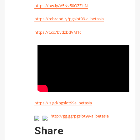
https://ow.ly/V5Nv50OZZHN
https://rebrand.ly/pgslot99-allbetasia
https://t.co/bvdzbdVM1c
https://is.gd/pgslot99allbetasia
http://gg.gg/pgslot99-allbetasia
Share