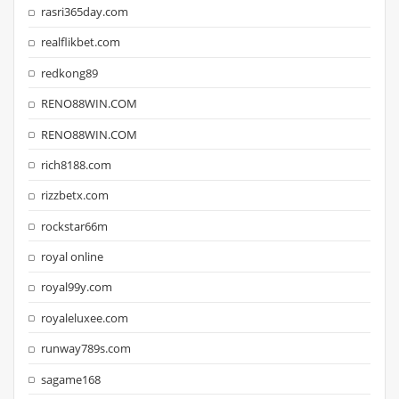
rasri365day.com
realflikbet.com
redkong89
RENO88WIN.COM
RENO88WIN.COM
rich8188.com
rizzbetx.com
rockstar66m
royal online
royal99y.com
royaleluxee.com
runway789s.com
sagame168