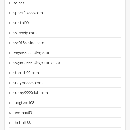
soibet
spbetflik888.com
sretthi99
ss168vip.com
ssc915casino.com
ssgame666 เข้าสู่ระบบ
ssgame666 เข้าสู่ระบบ ล่าสุด
starrich99.com
sudyod888s.com
sunny9999club.com
tangtem168
temmax69
thehulk88