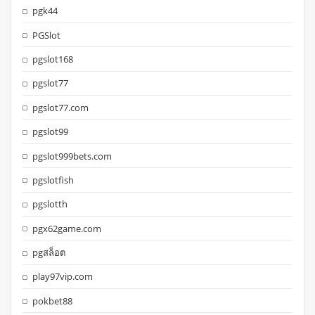
pgk44
PGSlot
pgslot168
pgslot77
pgslot77.com
pgslot99
pgslot999bets.com
pgslotfish
pgslotth
pgx62game.com
pgสล็อต
play97vip.com
pokbet88