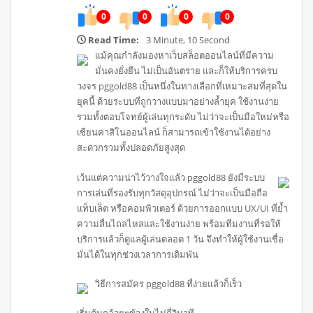
0
0
0
0
Read Time:
3 Minute, 10 Second
แม้คุณกำลังมองหาเว็บสล็อตออนไลน์ที่มีความ
มั่นคงยั่งยืน ไม่เป็นอันตราย และก็ให้บริการครบ
วงจร pggold88 เป็นหนึ่งในทางเลือกที่เหมาะสมที่สุดใน
ยุคนี้ ด้วยระบบที่ถูกวางแบบมาอย่างล้ำยุค ใช้งานง่าย
รวมทั้งตอบโจทย์ผู้เล่นทุกระดับ ไม่ว่าจะเป็นมือใหม่หรือ
เซียนคาสิโนออนไลน์ ก็สามารถเข้าใช้งานได้อย่าง
สะดวกรวมทั้งปลอดภัยสูงสุด
เว้นแต่ความน่าไว้วางใจแล้ว pggold88 ยังมีระบบ
การเล่นที่รองรับทุกวัสดุอุปกรณ์ ไม่ว่าจะเป็นมือถือ
แท็บเล็ต หรือคอมพิวเตอร์ ด้วยการออกแบบ UX/UI ที่ย้ำ
ความลื่นไถลไหลและใช้งานง่าย พร้อมทีมงานที่รอให้
บริการแล้วก็ดูแลผู้เล่นตลอด 1 วัน จึงทำให้ผู้ใช้งานเชื่อ
มั่นได้ในทุกช่วงเวลาการเดิมพัน
วิธีการสมัคร pggold88 ที่ง่ายแล้วก็เร็ว