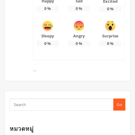
Happy
Sad
Excited
0
%
0
%
0
%
Sleepy
Angry
Surprise
0
%
0
%
0
%
…
Go
หมวดหมู่