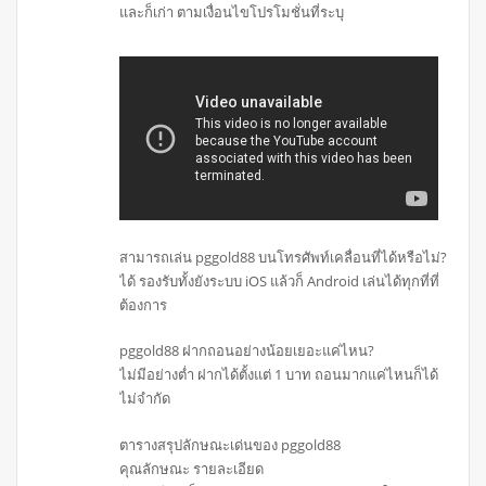
และก็เก่า ตามเงื่อนไขโปรโมชั่นที่ระบุ
สามารถเล่น pggold88 บนโทรศัพท์เคลื่อนที่ได้หรือไม่?
ได้ รองรับทั้งยังระบบ iOS แล้วก็ Android เล่นได้ทุกที่ที่
ต้องการ
pggold88 ฝากถอนอย่างน้อยเยอะแค่ไหน?
ไม่มีอย่างต่ำ ฝากได้ตั้งแต่ 1 บาท ถอนมากแค่ไหนก็ได้
ไม่จำกัด
ตารางสรุปลักษณะเด่นของ pggold88
คุณลักษณะ รายละเอียด