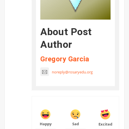
About Post
Author
Gregory Garcia
noreply@rosaryedu.org
Happy
Sad
Excited