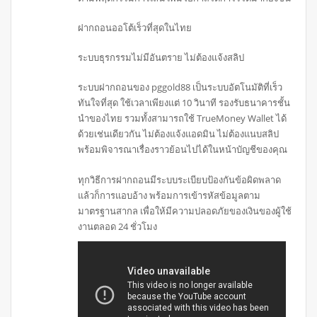
ฝากถอนออโต้เร็วที่สุดในไทย
ระบบธุรกรรมไม่มีอันตราย ไม่ต้องแจ้งสลิป
ระบบฝากถอนของ pggold88 เป็นระบบอัตโนมัติที่เร็ว
ทันใจที่สุด ใช้เวลาเพียงแต่ 10 วินาที รองรับธนาคารชั้น
นำของไทย รวมทั้งสามารถใช้ TrueMoney Wallet ได้
ด้วยเช่นเดียวกัน ไม่ต้องแจ้งแอดมิน ไม่ต้องแนบสลิป
พร้อมพิจารณาเรื่องราวย้อนไปได้ในหน้าบัญชีของคุณ
ทุกวิธีการฝากถอนมีระบบระเบียบป้องกันข้อผิดพลาด
แล้วก็การแอบอ้าง พร้อมการเข้ารหัสข้อมูลตาม
มาตรฐานสากล เพื่อให้มีความปลอดภัยของเงินของผู้ใช้
งานตลอด 24 ชั่วโมง