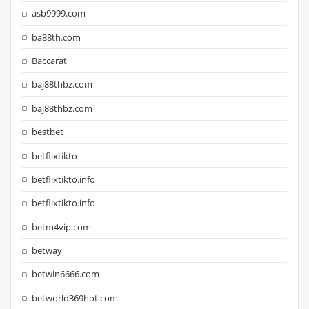
asb9999.com
ba88th.com
Baccarat
baj88thbz.com
baj88thbz.com
bestbet
betflixtikto
betflixtikto.info
betflixtikto.info
betm4vip.com
betway
betwin6666.com
betworld369hot.com