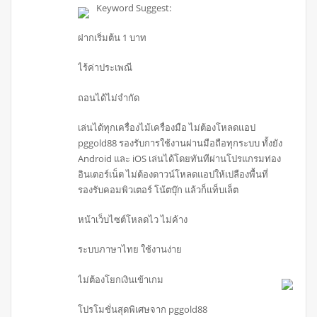
Keyword Suggest:
ฝากเริ่มต้น 1 บาท
ไร้ค่าประเพณี
ถอนได้ไม่จำกัด
เล่นได้ทุกเครื่องไม้เครื่องมือ ไม่ต้องโหลดแอป
pggold88 รองรับการใช้งานผ่านมือถือทุกระบบ ทั้งยัง
Android และ iOS เล่นได้โดยทันทีผ่านโปรแกรมท่อง
อินเตอร์เน็ต ไม่ต้องดาวน์โหลดแอปให้เปลืองพื้นที่
รองรับคอมพิวเตอร์ โน้ตบุ๊ก แล้วก็แท็บเล็ต
หน้าเว็บไซต์โหลดไว ไม่ค้าง
ระบบภาษาไทย ใช้งานง่าย
ไม่ต้องโยกเงินเข้าเกม
โปรโมชั่นสุดพิเศษจาก pggold88