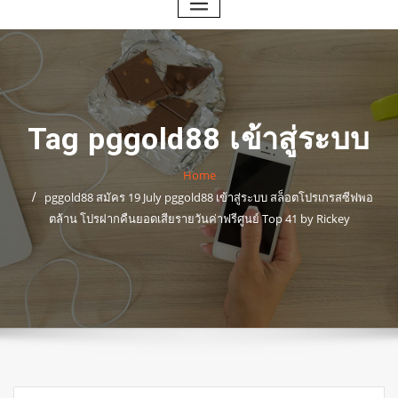
Tag pggold88 เข้าสู่ระบบ
Home
pggold88 สมัคร 19 July pggold88 เข้าสู่ระบบ สล็อตโปรเกรสซีฟพอ
ตล้าน โปรฝากคืนยอดเสียรายวันค่าฟรีศูนย์ Top 41 by Rickey