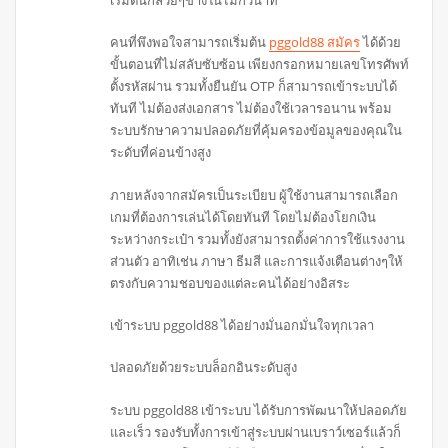
เริ่มต้นกล้วยๆข้างในไม่กี่วินาที
คนที่พึงพอใจสามารถเริ่มต้น
pggold88 สมัคร
ได้ด้วย
ขั้นตอนที่ไม่สลับซับซ้อน เพียงกรอกหมายเลขโทรศัพท์
ตั้งรหัสผ่าน รวมทั้งยืนยัน OTP ก็สามารถเข้าระบบได้
ทันที ไม่ต้องส่งเอกสาร ไม่ต้องใช้เวลารอนาน พร้อม
ระบบรักษาความปลอดภัยที่คุ้มครองข้อมูลของคุณใน
ระดับที่ค่อนข้างสูง
ภายหลังจากสมัครเป็นระเบียบ ผู้ใช้งานสามารถเลือก
เกมที่ต้องการเล่นได้โดยทันที โดยไม่ต้องโยกเงิน
ระหว่างกระเป๋า รวมทั้งยังสามารถตั้งค่าการใช้แรงงาน
ส่วนตัว อาทิเช่น ภาษา ธีมสี และการแจ้งเตือนต่างๆให้
ตรงกับความชอบของแต่ละคนได้อย่างอิสระ
เข้าระบบ pggold88 ได้อย่างมั่นอกมั่นใจทุกเวลา
ปลอดภัยด้วยระบบล็อกอินระดับสูง
ระบบ pggold88 เข้าระบบ ได้รับการพัฒนาให้ปลอดภัย
และเร็ว รองรับทั้งการเข้าสู่ระบบผ่านเบราว์เซอร์แล้วก็