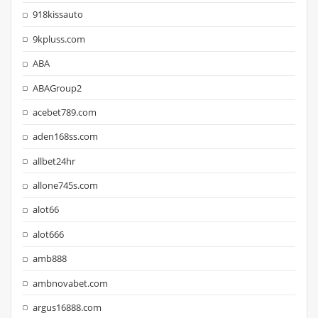
918kissauto
9kpluss.com
ABA
ABAGroup2
acebet789.com
aden168ss.com
allbet24hr
allone745s.com
alot66
alot666
amb888
ambnovabet.com
argus16888.com