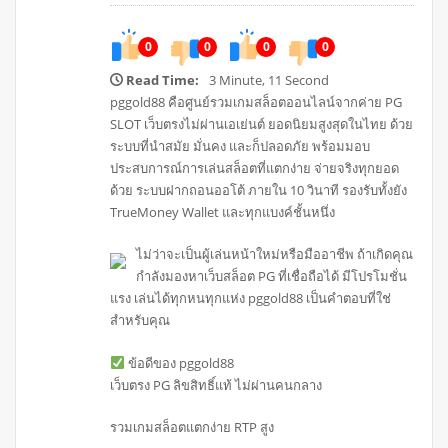
0
0
0
0
Read Time:
3 Minute, 11 Second
pggold88 คือศูนย์รวมเกมสล็อตออนไลน์จากค่าย PG
SLOT เว็บตรงไม่ผ่านเอเย่นต์ ยอดนิยมสูงสุดในไทย ด้วย
ระบบที่นำสมัย มั่นคง และก็ปลอดภัย พร้อมมอบ
ประสบการณ์การเล่นสล็อตที่แตกง่าย จ่ายจริงทุกยอด
ด้วย ระบบฝากถอนออโต้ ภายใน 10 วินาที รองรับทั้งยัง
TrueMoney Wallet และทุกแบงค์ชั้นหนึ่ง
ไม่ว่าจะเป็นผู้เล่นหน้าใหม่หรือมืออาชีพ ถ้าเกิดคุณ
กำลังมองหาเว็บสล็อต PG ที่เชื่อถือได้ มีโปรโมชั่น
แรง เล่นได้ทุกหนทุกแห่ง pggold88 เป็นคำตอบที่ใช่
สำหรับคุณ
ข้อดีของ pggold88
เว็บตรง PG ลิขสิทธิ์แท้ ไม่ผ่านคนกลาง
รวมเกมสล็อตแตกง่าย RTP สูง