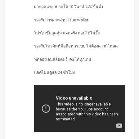
ฝากถอนระบบออโต้ 10 วินาที ไม่มีขั้นต่ำ
รองรับการฝากผ่าน True Wallet
โปรโมชั่นสุดคุ้ม แจกจริง ถอนได้ไม่ยั้ง
รองรับโทรศัพท์มือถือทุกระบบ ไม่ต้องดาวน์โหลด
ทดลองเล่นสล็อตฟรี PG ได้ทุกเกม
แอดไม่นดูแล 24 ชั่วโมง