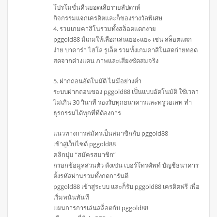
โปรโมชั่นคืนยอดเสียรายสัปดาห์
กิจกรรมแจกเครดิตและก็ของรางวัลพิเศษ
4. รวมเกมคาสิโนรวมทั้งสล็อตแตกง่าย
pggold88 มีเกมให้เลือกเล่นเยอะแยะ เช่น สล็อตแตก
ง่าย บาคาร่า ไฮโล รูเล็ต รวมทั้งเกมคาสิโนสดถ่ายทอด
สดจากต่างแดน ภาพและเสียงชัดสมจริง
5. ฝากถอนอัตโนมัติ ไม่มีอย่างต่ำ
ระบบฝากถอนของ pggold88 เป็นแบบอัตโนมัติ ใช้เวลา
ไม่เกิน 30 วินาที รองรับทุกธนาคารและทรูวอเลท ทำ
ธุรกรรมได้ทุกที่ที่ต้องการ
แนวทางการสมัครเป็นสมาชิกกับ pggold88
เข้าสู่เว็บไซต์ pggold88
คลิกปุ่ม “สมัครสมาชิก”
กรอกข้อมูลส่วนตัว ดังเช่น เบอร์โทรศัพท์ บัญชีธนาคาร
ตั้งรหัสผ่านรวมทั้งกดการันตี
pggold88 เข้าสู่ระบบ และก็รับ pggold88 เครดิตฟรี เพื่อ
เริ่มพนันทันที
แผนการการเล่นสล็อตกับ pggold88