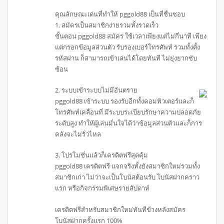
คุณลักษณะเด่นที่ทำให้ pggold88 เป็นที่ชื่นชอบ
1. สมัครเป็นสมาชิกง่ายรวมทั้งรวดเร็ว
ขั้นตอน pggold88 สมัคร ใช้เวลาเพียงแต่ไม่กี่นาที เพียง
แต่กรอกข้อมูลส่วนตัว รับรองเบอร์โทรศัพท์ รวมทั้งตั้ง
รหัสผ่าน ก็สามารถเข้าเล่นได้โดยทันที ไม่ยุ่งยากซับ
ซ้อน
2. ระบบเข้าระบบไม่มีอันตราย
pggold88 เข้าระบบ รองรับอีกทั้งคอมพิวเตอร์และก็
โทรศัพท์เคลื่อนที่ มีระบบระเบียบรักษาความปลอดภัย
ระดับสูง ทำให้ผู้เล่นมั่นใจได้ว่าข้อมูลส่วนตัวและก็การ
คลังจะไม่รั่วไหล
3. โปรโมชั่นแล้วก็เครดิตฟรีสุดคุ้ม
pggold88 เครดิตฟรี แจกจริงทั้งยังสมาชิกใหม่รวมทั้ง
สมาชิกเก่า ไม่ว่าจะเป็นโบนัสต้อนรับ โบนัสฝากคราว
แรก หรือกิจกรรมพิเศษรายสัปดาห์
เครดิตฟรีสำหรับสมาชิกใหม่ทันทีข้างหลังสมัคร
โบนัสฝากครั้งแรก 100%