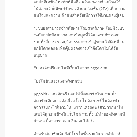
แอปพลิเคชันโทรศัพท์มือถือ พร้อมระบบจำเครื่องใช้
ไม้สอยแล้วก็ฟีพบร์รับรองตัวตนสองชั้น (2FA) เพื่อความ
มั่นใจและความเชื่อมั่นสำหรับเพื่อการใช้งานของผู้เล่น
ระบบยังสามารถจำรหัสผ่านโดยสวัสดิภาพ โดยมีระบบ
ระเบียบปกป้องการสแกนข้อมูลที่ได้มาจากด้านนอก
รวมทั้งมีการตรวจดูกิจกรรมการเข้าสู่ระบบไม่ดีเหมือน
ปกติโดยตลอด เพื่อคุ้มครองการเข้าถึงโดยไม่ได้รับ
อนุญาต
รับเครดิตฟรีแบบไม่มีเงื่อนไขจาก pggold88
โปรโมชั่นแรง แจกจริงทุกวัน
pggold88 เครดิตฟรี แจกให้ทั้งสมาชิกใหม่รวมทั้ง
สมาชิกเดิมอย่างต่อเนื่อง โดยไม่ต้องแชร์ ไม่ต้องทำ
กิจกรรมอะไรก็ตามให้ยุ่งยาก เครดิตฟรีสามารถนำไป
เล่นได้ทุกเกมข้างในเว็บไซต์ รวมทั้งแม้ทำยอดถึงตามที่
กำหนดก็สามารถถอนเงินออกได้จริง
สำหรับสมาชิกเดิมยังมีโปรโมชั่นรายวัน รายสัปดาห์