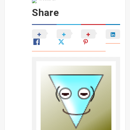
Share