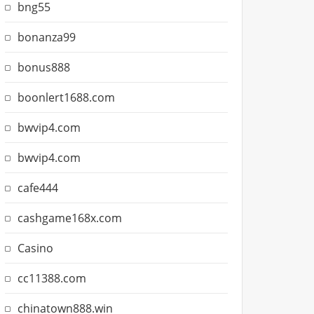
bng55
bonanza99
bonus888
boonlert1688.com
bwvip4.com
bwvip4.com
cafe444
cashgame168x.com
Casino
cc11388.com
chinatown888.win