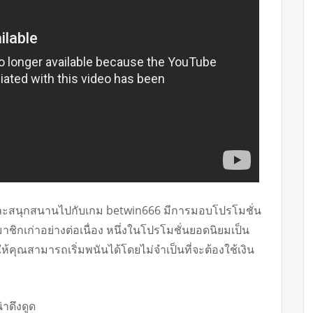
นและสนุกสนานไปกับเกม betwin666 มีการมอบโปรโมชั่น
ชิกเก่าอย่างต่อเนื่อง หนึ่งในโปรโมชั่นยอดนิยมเป็น
ห้คุณสามารถเริ่มพนันได้โดยไม่จำเป็นที่จะต้องใช้เงิน
่าดึงดูด