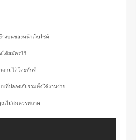
ยู่ข้างบนของหน้าเว็บไซต์
ุณได้สมัครไว้
มเล่นเกมได้โดยทันที
ะบบที่ปลอดภัยรวมทั้งใช้งานง่าย
ี่คุณไม่สมควรพลาด