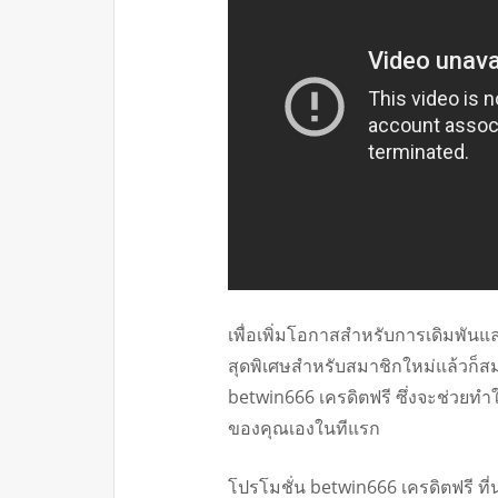
เพื่อเพิ่มโอกาสสำหรับการเดิมพั
สุดพิเศษสำหรับสมาชิกใหม่แล้วก็สมา
betwin666 เครดิตฟรี ซึ่งจะช่วยทำใ
ของคุณเองในทีแรก
โปรโมชั่น betwin666 เครดิตฟรี ที่น