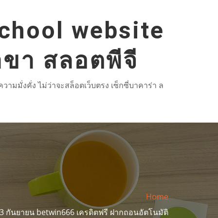
 school website
าขา สลอตพีจี
มั่งคั่ง ไม่ว่าจะสล็อตเว็บตรง เซ็กซี่บาคาร่า ล
Home
 3 กันยายน betwin666 เครดิตฟรี ฝากถอนอัตโนมัติ