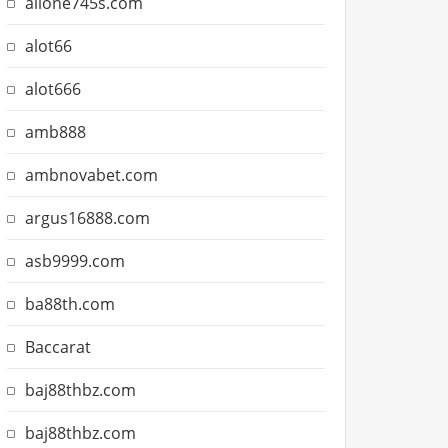
allone745s.com
alot66
alot666
amb888
ambnovabet.com
argus16888.com
asb9999.com
ba88th.com
Baccarat
baj88thbz.com
baj88thbz.com