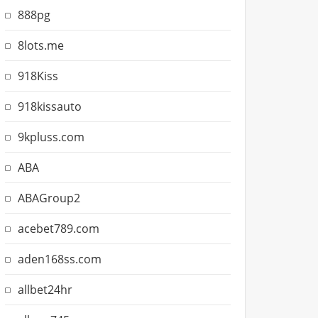
888pg
8lots.me
918Kiss
918kissauto
9kpluss.com
ABA
ABAGroup2
acebet789.com
aden168ss.com
allbet24hr