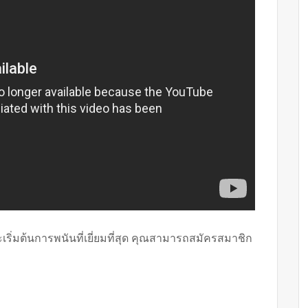
เริ่มต้นการพนันที่เยี่ยมที่สุด คุณสามารถสมัครสมาชิก