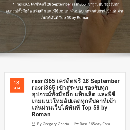
rasri365 เครดิตฟรี 28 September rasri365 เข้าสู่ระบบ รองรับทุก
อุปกรณ์ทั้งมือถือ แท็บเล็ต และพีซีเกมแนวใหม่อัปเดตทุกสัปดาห์เข้าเล่นผ่าน
เว็บได้ทันที Top 58 by Roman
rasri365 เครดิตฟรี 28 September
18
rasri365 เข้าสู่ระบบ รองรับทุก
ส.ค.
อุปกรณ์ทั้งมือถือ แท็บเล็ต และพีซี
เกมแนวใหม่อัปเดตทุกสัปดาห์เข้า
เล่นผ่านเว็บได้ทันที Top 58 by
Roman
By
Gregory Garcia
Rasri365day.com