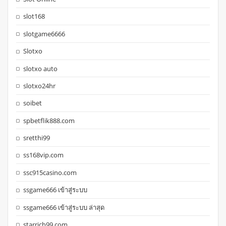
slot168
slotgame6666
Slotxo
slotxo auto
slotxo24hr
soibet
spbetflik888.com
sretthi99
ss168vip.com
ssc915casino.com
ssgame666 เข้าสู่ระบบ
ssgame666 เข้าสู่ระบบ ล่าสุด
starrich99.com