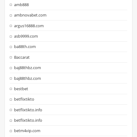
amb888
ambnovabet.com
argus16888.com
asb9999.com
ba88th.com
Baccarat
baj88thbz.com
baj88thbz.com
bestbet
betflixtikto
betflixtikto.info
betflixtikto.info
betm4vip.com