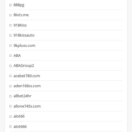
888pg
8lots.me
918Kiss
918kissauto
9kpluss.com
ABA
ABAGroup2
acebet789.com
aden168ss.com
allbet24hr
allone745s.com
alot66
alot666