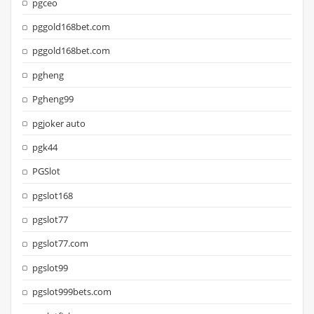
pgceo
pggold168bet.com
pggold168bet.com
pgheng
Pgheng99
pgjoker auto
pgk44
PGSlot
pgslot168
pgslot77
pgslot77.com
pgslot99
pgslot999bets.com