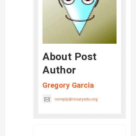
About Post
Author
Gregory Garcia
noreply@rosaryedu.org