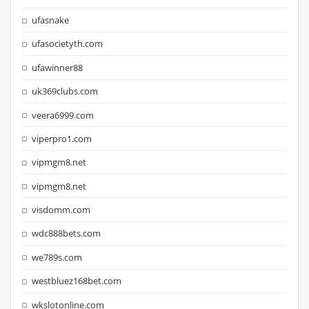
ufasnake
ufasocietyth.com
ufawinner88
uk369clubs.com
veera6999.com
viperpro1.com
vipmgm8.net
vipmgm8.net
visdomm.com
wdc888bets.com
we789s.com
westbluez168bet.com
wkslotonline.com