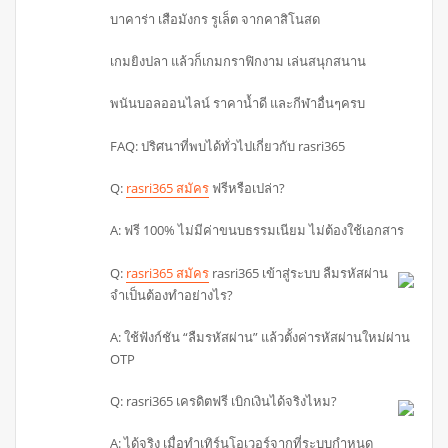
บาคาร่า เสือมังกร รูเล็ต จากคาสิโนสด
เกมยิงปลา แล้วก็เกมกราฟิกงาม เล่นสนุกสนาน
พนันบอลออนไลน์ ราคาน้ำดี และกีฬาอื่นๆครบ
FAQ: ปริศนาที่พบได้ทั่วไปเกี่ยวกับ rasri365
Q:
rasri365 สมัคร
ฟรีหรือเปล่า?
A: ฟรี 100% ไม่มีค่าขนบธรรมเนียม ไม่ต้องใช้เอกสาร
Q:
rasri365 สมัคร
rasri365 เข้าสู่ระบบ ลืมรหัสผ่าน
จำเป็นต้องทำอย่างไร?
A: ใช้ฟังก์ชัน “ลืมรหัสผ่าน” แล้วตั้งค่ารหัสผ่านใหม่ผ่าน
OTP
Q: rasri365 เครดิตฟรี เบิกเงินได้จริงไหม?
A: ได้จริง เมื่อทำเทิร์นโอเวอร์จากที่ระบบกำหนด