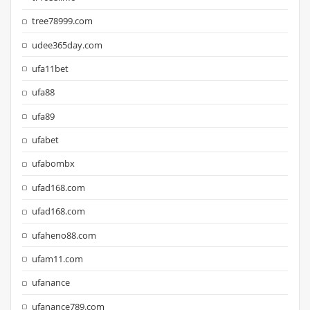
tree78999.com
udee365day.com
ufa11bet
ufa88
ufa89
ufabet
ufabombx
ufad168.com
ufad168.com
ufaheno88.com
ufam11.com
ufanance
ufanance789.com