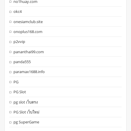
no1huay.com
okc4
onesiamclub.site
onoplus168.com
p2vvip
pananthai99.com
panda555
paramax1688.info
PG
PG Slot
pg slot เว็บตรง
PG Slot เว็บใหม่
pg SuperGame