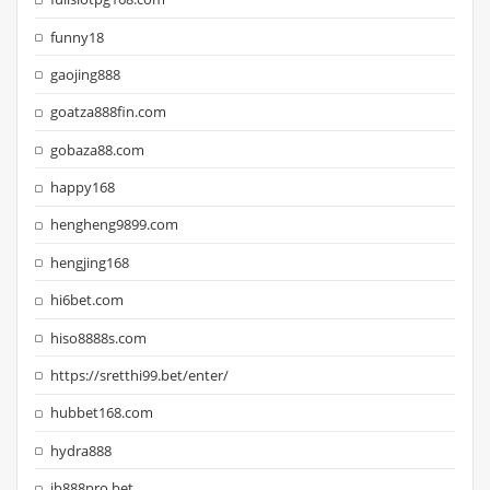
funny18
gaojing888
goatza888fin.com
gobaza88.com
happy168
hengheng9899.com
hengjing168
hi6bet.com
hiso8888s.com
https://sretthi99.bet/enter/
hubbet168.com
hydra888
ib888pro.bet