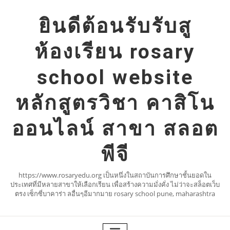
Skip
to
ยินดีต้อนรับรับสู
content
ห้องเรียน rosary
school website
หลักสูตรวิชา คาสิโน
ออนไลน์ สาขา สลอต
พีจี
https://www.rosaryedu.org เป็นหนึ่งในสถาบันการศึกษาชั้นยอดใน
ประเทศที่มีหลายสาขาให้เลือกเรียน เพื่อสร้างความมั่งคั่ง ไม่ว่าจะสล็อตเว็บ
ตรง เซ็กซี่บาคาร่า ลอื่นๆอีมากมาย rosary school pune, maharashtra