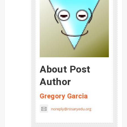
About Post
Author
Gregory Garcia
noreply@rosaryedu.org