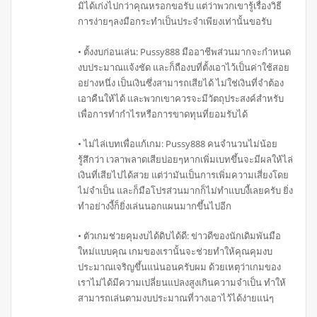
มิได้เก่งไปกว่าคุณหรอกขอรับ แต่ว่าพวกเขารู้เรื่องวิธี
การง่ายๆลงมือกระทำเป็นประจำเพียงเท่านั้นขอรับ
• ตั้งงบก่อนเล่น: Pussy888 มืออาชีพส่วนมากจะกำหนด
งบประมาณแจ้งชัด และก็ถืองบที่ตั้งเอาไว้เป็นค่าใช้สอย
อย่างหนึ่ง เป็นเงินซึ่งสามารถเสียได้ ไม่ใช่เงินที่จำต้อง
เอาคืนให้ได้ และพวกเขาควรจะมีวัตถุประสงค์สำหรับ
เพื่อการทำกำไรหรือการขาดทุนที่ยอมรับได้
• ไม่ไล่เบทเพื่อแก้เกม: Pussy888 คนจำนวนไม่น้อย
รู้สึกว่า เวลาพลาดเสียบ่อยๆหากเพิ่มเบทขึ้นจะมีผลให้ไล่
เงินที่เสียไปได้สวย แต่ว่ามันเป็นการเพิ่มความเสี่ยงโดย
ไม่จำเป็น และก็มือโปรส่วนมากก็ไม่ทำแบบงี้เลยครับ ยิ่ง
ทำอย่างงี้ก็ยิ่งเล่นนอกแผนมากขึ้นไปอีก
• ตัวเกมช่วยคุมงบได้ดิบได้ดี: ข่าวดีของนักเดิมพันมือ
ใหม่แบบคุณ เกมของเรานั้นจะช่วยทำให้คุณคุมงบ
ประมาณเจริญขึ้นแน่นอนครับผม ด้วยเหตุว่าเกมของ
เราไม่ได้มีความเปลี่ยนแปลงสูงเกินความจำเป็น ทำให้
สามารถเล่นตามงบประมาณที่วางเอาไว้ได้ง่ายแน่ๆ