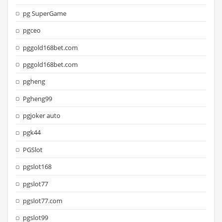
pg SuperGame
pgceo
pggold168bet.com
pggold168bet.com
pgheng
Pgheng99
pgjoker auto
pgk44
PGSlot
pgslot168
pgslot77
pgslot77.com
pgslot99