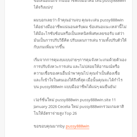
ข้อเสนอแนะจากมืออาชีพถึงมือใหม่ เล่น pussy888win
ได้จริงแน่ๆ!
ผมบอกเลยว่า ถ้าคุณอ่านจบ คุณจะเล่น pussy888win
ได้อย่างมืออาชีพแน่นอนครับผม ข้อเสนอแนะเหล่านี้ไม่
ได้มีอะไรซับซ้อนหรือเป็นเทคนิคพิเศษเลยขอรับ แต่ว่า
มันเป็นการปรับวิธีคิด ปรับแผนการเล่น รวมทั้งปรับตัวให้
กับเกมเพิ่มมากขึ้น
เริ่มจากการคุมงบแบบง่ายๆการคุมจังหวะเกมด้วยตัวเอง
การปรับจังหวะการเล่น และไม่ปล่อยให้อารมณ์หรือ
ความเชื่อของคนอื่นนำพาคุณไป คุณจำเป็นต้องเชื่อ
และก็เข้าใจในตนเองให้ถึงที่สุด เมื่อนั้นคุณจะได้กำไร
บน pussy888win แบบมืออาชีพได้แน่ๆ ผมยืนยัน!
เว่อร์ชั่นใหม่ pussy888win pussy888win.site 11
January 2026 Cecelia ใหม่ pussy888winรวมเกมคาสิ
โนให้อัตราจ่ายสูง Top 26
ขอขอบคุณมากby
pussy888win