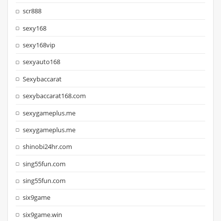
scr888
sexy168
sexy168vip
sexyauto168
Sexybaccarat
sexybaccarat168.com
sexygameplus.me
sexygameplus.me
shinobi24hr.com
sing55fun.com
sing55fun.com
six9game
six9game.win