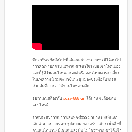
มืออาชีพหรือมือโปรที่เล่นเกมกับเรามานาน มิได้เก่งไป
กว่าคุณหรอกครับ แต่พวกเขาเข้าใจระบบ เข้าใจตนเอง
และก็รู้ดีว่าตอนไหนควรจะสู้หรือตอนไหนควรจะเลี่ยง
ในบทความนี้ ผมจะมาชี้แนะมุมมองของมือโปรก่อน
เริ่มเล่นที่จะช่วยให้ท่านไม่พลาดอีก
อยากเล่นสล็อตกับ
pussy888win
ได้นาน จะต้องเล่น
แบบไหน?
จากประสบการณ์การเล่นพุซซี่888 มานาน ผมเห็นนัก
เดิมพันมาหลากหลายรูปแบบเลยล่ะครับ แม้กระนั้นสิ่งที่
คนเล่นได้นานๆมีเช่นกันเลยนั้น ไม่ใช่ว่าพวกเขาได้แจ็ก