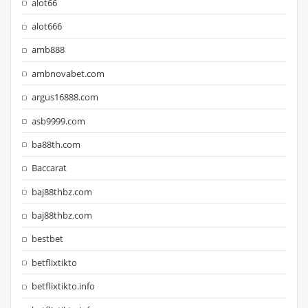
alot66
alot666
amb888
ambnovabet.com
argus16888.com
asb9999.com
ba88th.com
Baccarat
baj88thbz.com
baj88thbz.com
bestbet
betflixtikto
betflixtikto.info