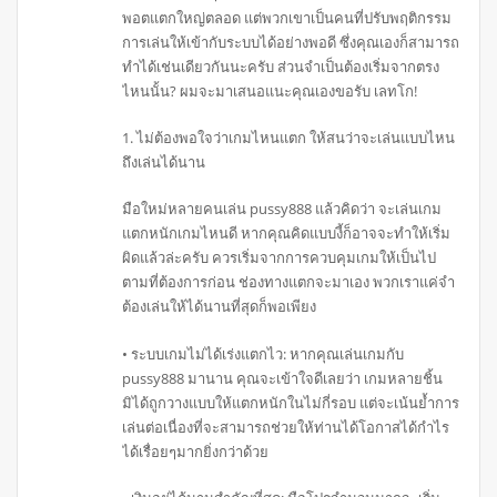
พอตแตกใหญ่ตลอด แต่พวกเขาเป็นคนที่ปรับพฤติกรรม
การเล่นให้เข้ากับระบบได้อย่างพอดี ซึ่งคุณเองก็สามารถ
ทำได้เช่นเดียวกันนะครับ ส่วนจำเป็นต้องเริ่มจากตรง
ไหนนั้น? ผมจะมาเสนอแนะคุณเองขอรับ เลทโก!
1. ไม่ต้องพอใจว่าเกมไหนแตก ให้สนว่าจะเล่นแบบไหน
ถึงเล่นได้นาน
มือใหม่หลายคนเล่น pussy888 แล้วคิดว่า จะเล่นเกม
แตกหนักเกมไหนดี หากคุณคิดแบบงี้ก็อาจจะทำให้เริ่ม
ผิดแล้วล่ะครับ ควรเริ่มจากการควบคุมเกมให้เป็นไป
ตามที่ต้องการก่อน ช่องทางแตกจะมาเอง พวกเราแค่จำ
ต้องเล่นให้ได้นานที่สุดก็พอเพียง
• ระบบเกมไม่ได้เร่งแตกไว: หากคุณเล่นเกมกับ
pussy888 มานาน คุณจะเข้าใจดีเลยว่า เกมหลายชิ้น
มิได้ถูกวางแบบให้แตกหนักในไม่กี่รอบ แต่จะเน้นย้ำการ
เล่นต่อเนื่องที่จะสามารถช่วยให้ท่านได้โอกาสได้กำไร
ได้เรื่อยๆมากยิ่งกว่าด้วย