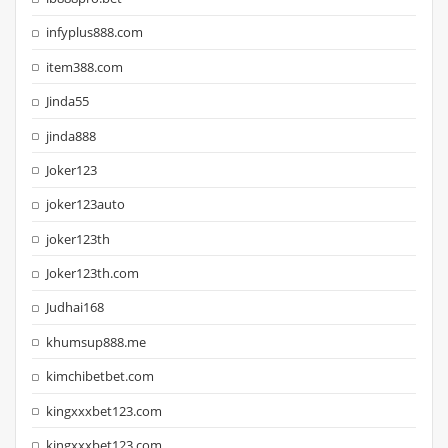
infyplus888.com
item388.com
Jinda55
jinda888
Joker123
joker123auto
joker123th
Joker123th.com
Judhai168
khumsup888.me
kimchibetbet.com
kingxxxbet123.com
kingxxxbet123.com