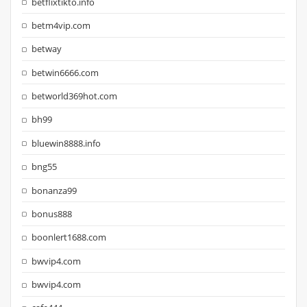
betflixtikto.info
betm4vip.com
betway
betwin6666.com
betworld369hot.com
bh99
bluewin8888.info
bng55
bonanza99
bonus888
boonlert1688.com
bwvip4.com
bwvip4.com