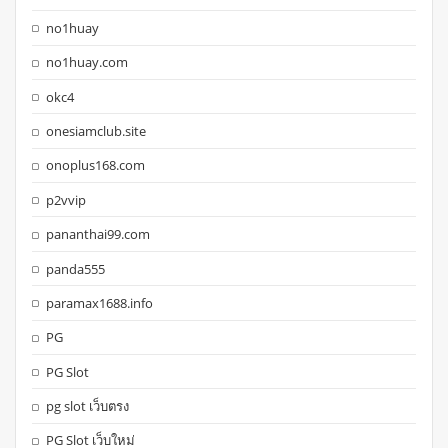
no1huay
no1huay.com
okc4
onesiamclub.site
onoplus168.com
p2vvip
pananthai99.com
panda555
paramax1688.info
PG
PG Slot
pg slot เว็บตรง
PG Slot เว็บใหม่