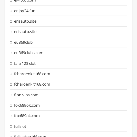
ek4567.com
enjoy24.fun
erisauto.site
erisauto.site
eu369club
eu369clubs.com
fafa 123 slot
fcharoenkit168.com
fcharoenkit168.com
finnivips.com
fox689ok.com
fox689ok.com
fullslot
fullslotpg168.com