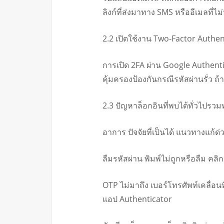
ลิงก์ที่ส่งมาทาง SMS หรืออีเมลที่ไม่น
2.2 เปิดใช้งาน Two-Factor Authen
การเปิด 2FA ผ่าน Google Authent
คุ้มครองป้องกันกรณีรหัสผ่านรั่ว ถ
2.3 ปัญหาล็อกอินที่พบได้ทั่วไปรว
อาการ ปัจจัยที่เป็นได้ แนวทางแก้ด่
ลืมรหัสผ่าน พิมพ์ไม่ถูกหรือลืม คลิก
OTP ไม่มาถึง เบอร์โทรศัพท์เคลื่อ
แอป Authenticator