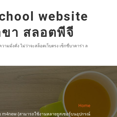
 school website
าขา สลอตพีจี
มั่งคั่ง ไม่ว่าจะสล็อตเว็บตรง เซ็กซี่บาคาร่า ล
Home
 m4new {สามารถใช้งานหลายยูสเซอร์บนอุปกรณ์