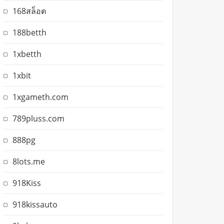
168สล็อต
188betth
1xbetth
1xbit
1xgameth.com
789pluss.com
888pg
8lots.me
918Kiss
918kissauto