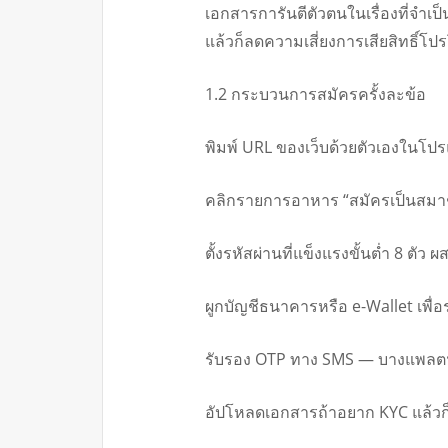
เอกสารการันตีตัวตนในเรื่องที่จำเ
แล้วก็ลดความเสี่ยงการเสียสิทธิ์โปร
1.2 กระบวนการสมัครครั้งละข้อ
พิมพ์ URL ของเว็บด้วยตัวเองในโปรแก
คลิกรายการอาหาร “สมัครเป็นสมา
ตั้งรหัสผ่านที่แข็งแรงขั้นต่ำ 8 ตัว
ผูกบัญชีธนาคารหรือ e-Wallet เพื
รับรอง OTP ทาง SMS — บางแพลตฟอ
อัปโหลดเอกสารถ้าอยาก KYC แล้วก็