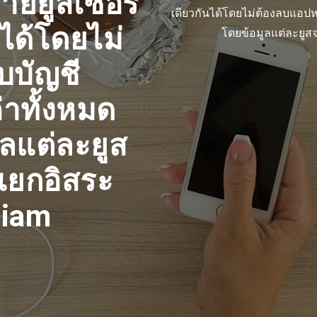
ายยูสเซอร์
เดียวกันได้โดยไม่ต้องลบแอปห
ได้โดยไม่
โดยข้อมูลแต่ละยูส
บบัญชี
่าทั้งหมด
ลแต่ละยูส
แยกอิสระ
Liam