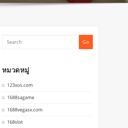
Go
หมวดหมู่
123xos.com
1688sagame
1688vegasx.com
168slot