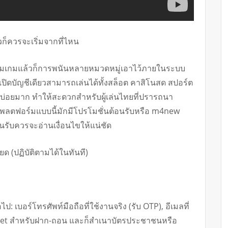
ก็ควรจะเริ่มจากที่ไหน
มเกมแล้วก็การพนันหลายหมวดหมู่เอาไว้ภายในระบบ
ิดบัญชีเดียวสามารถเล่นได้ทั้งสล็อต คาสิโนสด สปอร์ต
ินบ่อยมาก ทำให้สะดวกสำหรับผู้เล่นไทยที่ปรารถนา
ลตฟอร์มแบบนี้มักมีโปรโมชั่นต้อนรับหรือ m4new
ก่อนรับควรจะอ่านเงื่อนไขให้แน่ชัด
ด (ปฏิบัติตามได้ในทันที)
อไป: เบอร์โทรศัพท์มือถือที่ใช้งานจริง (รับ OTP), อีเมลที่
allet สำหรับฝาก-ถอน และก็สำเนาบัตรประชาชนหรือ