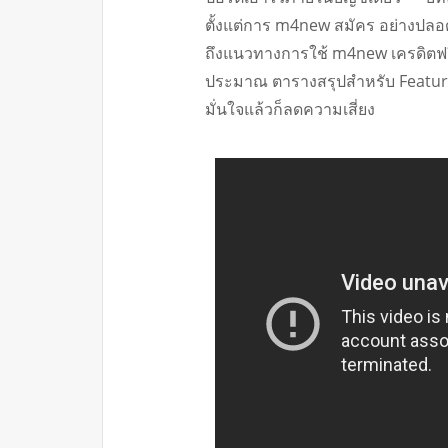
ตั้งแต่การ m4new สมัคร อย่างปล
ถึงแนวทางการใช้ m4new เครดิตฟรี
ประมาณ ตารางสรุปสำหรับ Featured 
มั่นใจแล้วก็ลดความเสี่ยง