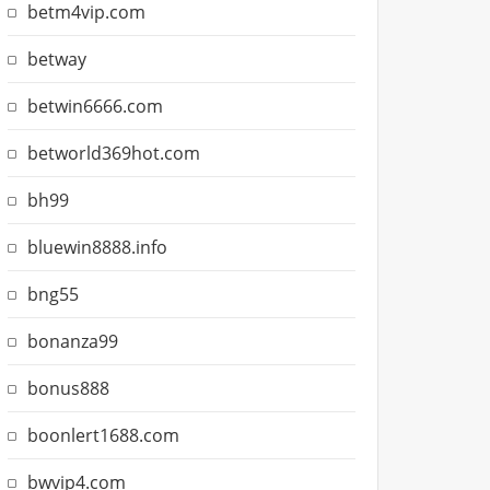
betm4vip.com
betway
betwin6666.com
betworld369hot.com
bh99
bluewin8888.info
bng55
bonanza99
bonus888
boonlert1688.com
bwvip4.com