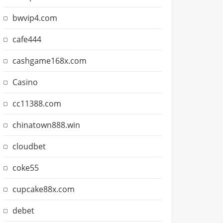
bwvip4.com
cafe444
cashgame168x.com
Casino
cc11388.com
chinatown888.win
cloudbet
coke55
cupcake88x.com
debet