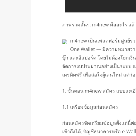
ภาพรวมสั้นๆ: m4new คืออะไร แล้ว
m4new เป็นแพลตฟอร์มศูนย์รว
One Wallet — มีความหมายว่าเป
บุ๊ก และอีสปอร์ต โดยไม่ต้องโยกเง
จัดการงบประมาณอย่างเป็นระบบ แพ
เครดิตฟรี เพื่อล่อใจผู้เล่นใหม่ แต่
1. ขั้นตอน m4new สมัคร แบบละเอีย
1.1 เตรียมข้อมูลก่อนสมัคร
ก่อนสมัครจัดเตรียมข้อมูลตั้งแต่นี้ต่
เข้าถึงได้, บัญชีธนาคารหรือ e-W