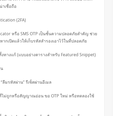
่าเชื่อถือ
tication (2FA)
icator หรือ SMS OTP เป็นชั้นความปลอดภัยสำคัญ ช่วย
้าหากเปิดแล้วให้เก็บรหัสสำรองเอาไว้ในที่ปลอดภัย
มทั้งทางแก้ (แบบอย่างตารางสำหรับ Featured Snippet)
วน
 “ลืมรหัสผ่าน” รีเซ็ตผ่านอีเมล
นที่ไม่ถูกหรือสัญญาณอ่อน ขอ OTP ใหม่ หรือทดลองใช้