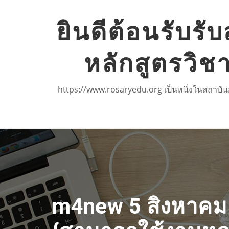
Skip
to
ยินดีต้อนรับรั
content
หลักสูตรวิช
https://www.rosaryedu.org เป็นหนึ่งในสถาบันกา
m4new 5 สิงหาค